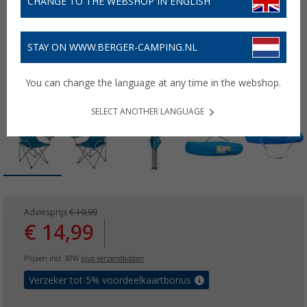
CHANGE TO THE WEBSHOP IN ENGLISH
STAY ON WWW.BERGER-CAMPING.NL
You can change the language at any time in the webshop.
SELECT ANOTHER LANGUAGE
Adviesprijs
€ 19,99
€ 14,99
Prijzen incl. BTW
plus verzendkosten
Verzeker tot 5% voordeelkaartbonus