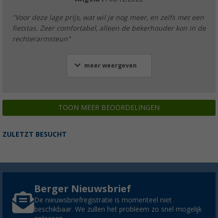
"Voor deze lage prijs, wat wil je nog meer, en zelfs met een
fietstas. Zeer comfortabel, alleen de bekerhouder kon in de
rechterarmsteun"
meer weergeven
TOON MEER BEOORDELINGEN
ZULETZT BESUCHT
Berger Nieuwsbrief
De nieuwsbriefregistratie is momenteel niet
beschikbaar. We zullen het probleem zo snel mogelijk