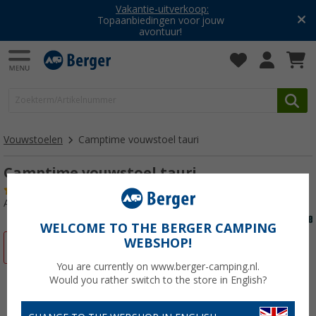
Vakantie-uitverkoop:
Topaanbiedingen voor jouw
avontuur!
Vouwstoelen
Camptime vouwstoel tauri
Camptime vouwstoel tauri
(13)
Artikelnr: 735400
WELCOME TO THE BERGER CAMPING
WEBSHOP!
-25%
You are currently on www.berger-camping.nl.
Would you rather switch to the store in English?