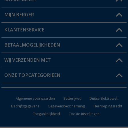
Een vraag?
MIJN BERGER
Winkel vinden
KLANTENSERVICE
Mijn account
Status bestelling
BETAALMOGELIJKHEDEN
FAQ & Contact
Berger voordeelkaart
Verzendinformatie
WIJ VERZENDEN MET
Verlanglijstje
Retourneren
ONZE TOPCATEGORIEËN
Catalogus
Camper en caravan accessoires
Dealer worden
Algemene voorwaarden
Batterijwet
Duitse Elektrowet
Keukenaccessoires
Bedrijfsgegevens
Gegevensbescherming
Herroepingsrecht
Toegankelijkheid
Cookie-instellingen
Campingmeubilair