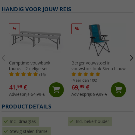
HANDIG VOOR JOUW REIS
%
%
Camptime vouwbank
Berger vouwstoel in
taurus - 2-delige set
vouwstoel look Siena blauw
O
(16)
(Meer dan 100)
41,
€
69,
€
99
99
Adviesprijs 64,99 €
Adviesprijs 89,99 €
PRODUCTDETAILS
Incl. draagtas
Incl. bekerhouder
Stevig stalen frame