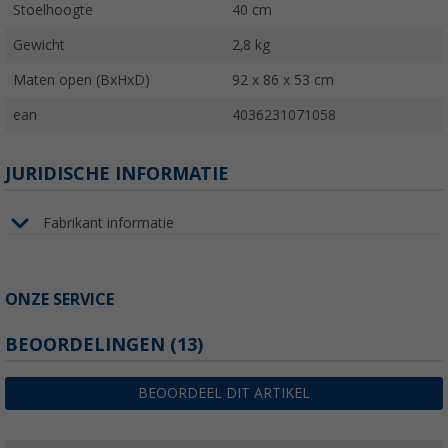
Stoelhoogte
40 cm
Gewicht
2,8 kg
Maten open (BxHxD)
92 x 86 x 53 cm
ean
4036231071058
JURIDISCHE INFORMATIE
Fabrikant informatie
ONZE SERVICE
BEOORDELINGEN
(13)
BEOORDEEL DIT ARTIKEL