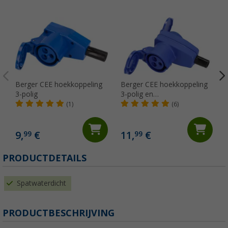
Berger CEE hoekkoppeling
Berger CEE hoekkoppeling
3-polig
3-polig en
aardcontactkoppeling
(1)
(6)
9,
€
11,
€
99
99
PRODUCTDETAILS
Spatwaterdicht
PRODUCTBESCHRIJVING