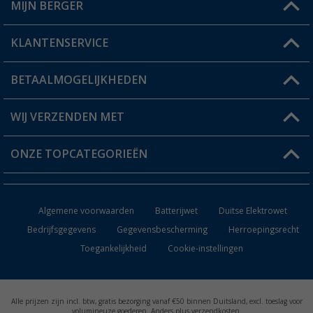
MIJN BERGER
Winkel vinden
KLANTENSERVICE
Mijn account
Status bestelling
BETAALMOGELIJKHEDEN
FAQ & Contact
Berger voordeelkaart
Verzendinformatie
WIJ VERZENDEN MET
Verlanglijstje
Retourneren
ONZE TOPCATEGORIEËN
Catalogus
Camper en caravan accessoires
Dealer worden
Algemene voorwaarden
Batterijwet
Duitse Elektrowet
Keukenaccessoires
Bedrijfsgegevens
Gegevensbescherming
Herroepingsrecht
Toegankelijkheid
Cookie-instellingen
Campingmeubilair
Campingtoiletten
Alle prijzen zijn incl. btw, gratis bezorging vanaf €50 binnen Duitsland, excl. toeslag voor
Inbouwkachels
volumineuze goederen. Anders plus verzendkosten.