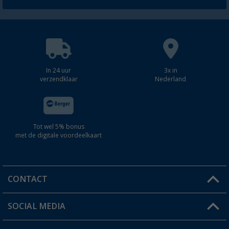
In 24 uur
3x in
verzendklaar
Nederland
Tot wel 5% bonus
met de digitale voordeelkaart
CONTACT
SOCIAL MEDIA
Een vraag?