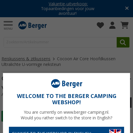
Vakantie-uitverkoop:
Topaanbiedingen voor jouw
avontuur!
Reiskussens & zitkussens
Cocoon Air Core Hoofdkussen
Ultralichte U-vormige neksteun
Cocoon Air Core Ultralicht hoofdkussen U-
vormige neksteun blauw/grijs
Artikelnr: 726024
WELCOME TO THE BERGER CAMPING
WEBSHOP!
You are currently on www.berger-camping.nl.
Would you rather switch to the store in English?