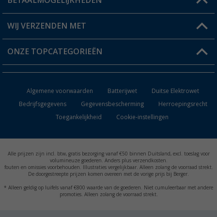
BETAALMOGELIJKHEDEN
FAQ & Contact
Berger voordeelkaart
Verzendinformatie
WIJ VERZENDEN MET
Verlanglijstje
Retourneren
ONZE TOPCATEGORIEËN
Catalogus
Camper en caravan accessoires
Dealer worden
Algemene voorwaarden
Batterijwet
Duitse Elektrowet
Keukenaccessoires
Bedrijfsgegevens
Gegevensbescherming
Herroepingsrecht
Toegankelijkheid
Cookie-instellingen
Campingmeubilair
Campingtoiletten
Alle prijzen zijn incl. btw, gratis bezorging vanaf €50 binnen Duitsland, excl. toeslag voor
Inbouwkachels
volumineuze goederen. Anders plus verzendkosten.
fouten en omissies voorbehouden. Illustraties vergelijkbaar. Alleen zolang de voorraad strekt.
De doorgestreepte prijzen komen overeen met de vorige prijs bij Berger.
Accu's
* Alleen geldig op luifels vanaf €800 waarde van de goederen. Niet cumuleerbaar met andere
promoties. Alleen zolang de voorraad strekt.