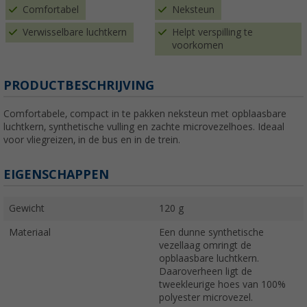
Comfortabel
Neksteun
Verwisselbare luchtkern
Helpt verspilling te
voorkomen
PRODUCTBESCHRIJVING
Comfortabele, compact in te pakken neksteun met opblaasbare
luchtkern, synthetische vulling en zachte microvezelhoes. Ideaal
voor vliegreizen, in de bus en in de trein.
EIGENSCHAPPEN
Gewicht
120 g
Materiaal
Een dunne synthetische
vezellaag omringt de
opblaasbare luchtkern.
Daaroverheen ligt de
tweekleurige hoes van 100%
polyester microvezel.