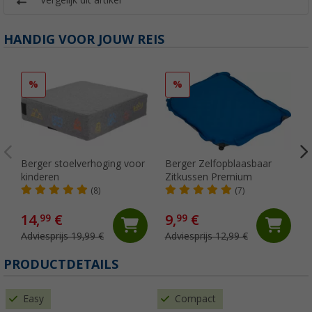
HANDIG VOOR JOUW REIS
%
%
Berger stoelverhoging voor
Berger Zelfopblaasbaar
kinderen
Zitkussen Premium
(8)
(7)
14,
€
9,
€
99
99
Adviesprijs 19,99 €
Adviesprijs 12,99 €
PRODUCTDETAILS
Easy
Compact