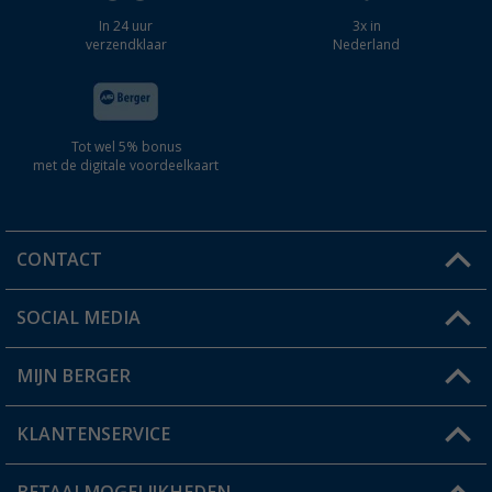
In 24 uur
3x in
verzendklaar
Nederland
Tot wel 5% bonus
met de digitale voordeelkaart
CONTACT
SOCIAL MEDIA
Een vraag?
MIJN BERGER
Winkel vinden
KLANTENSERVICE
Mijn account
Status bestelling