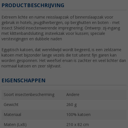
PRODUCTBESCHRIJVING
Extreem lichte en ruime reisslaapzak of binnenslaapzak voor
gebruik in hotels, jeugdherbergen, op berghutten en boten - met
Insect Shield insectenwerende impregnering. Ontwerp: zij-ingang
met klittenbandsluiting; insteekzak voor kussen; speciale
verstevigingen en dubbele naden
Egyptisch katoen, dat wereldwijd wordt begeerd, is een zeldzame
katoen met bijzonder lange vezels die tot uiterst fijn garen kan
worden gesponnen. Het weefsel ervan is zachter en veel lichter dan
normaal katoen en zeer slijtvast.
EIGENSCHAPPEN
Soort insectenbescherming
Andere
Gewicht
260 g
Materiaal
100% katoen
Maten (LxB)
210 x 82 cm