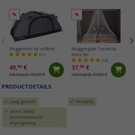
%
%
Muggentent bij veldbed
Muggengaas Tarantula
extra fijn
(51)
(16)
49,
€
37,
€
99
99
Adviesprijs 69,99 €
Adviesprijs 54,99 €
PRODUCTDETAILS
Laag gewicht
Veelzijdig
Insect Shield
insectenwerende
impregnering