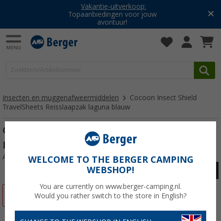
Vakantie-uitverkoop:
Topaanbiedingen voor jouw
avontuur!
Insecten en muggenafweermiddelen
Cocoon Insect Shield
TravelSheets Reisslaapzak laguna blauw
Cocoon Insect Shield TravelSheets
Reisslaapzak laguna blauw
Artikelnr: 456844
WELCOME TO THE BERGER CAMPING
WEBSHOP!
You are currently on www.berger-camping.nl.
-15%
Would you rather switch to the store in English?