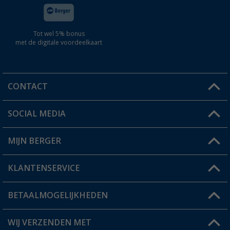
Tot wel 5% bonus
met de digitale voordeelkaart
CONTACT
SOCIAL MEDIA
Een vraag?
MIJN BERGER
Winkel vinden
KLANTENSERVICE
Mijn account
Status bestelling
BETAALMOGELIJKHEDEN
FAQ & Contact
Berger voordeelkaart
Verzendinformatie
WIJ VERZENDEN MET