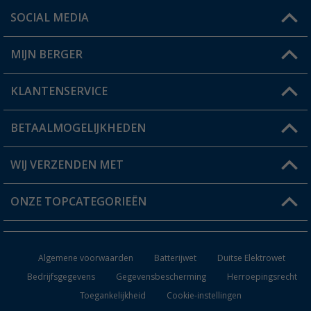
SOCIAL MEDIA
Een vraag?
MIJN BERGER
Winkel vinden
KLANTENSERVICE
Mijn account
Status bestelling
BETAALMOGELIJKHEDEN
FAQ & Contact
Berger voordeelkaart
Verzendinformatie
WIJ VERZENDEN MET
Verlanglijstje
Retourneren
ONZE TOPCATEGORIEËN
Catalogus
Camper en caravan accessoires
Dealer worden
Algemene voorwaarden
Batterijwet
Duitse Elektrowet
Keukenaccessoires
Bedrijfsgegevens
Gegevensbescherming
Herroepingsrecht
Toegankelijkheid
Cookie-instellingen
Campingmeubilair