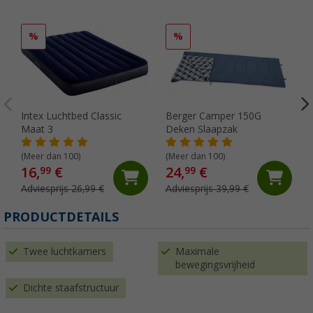
%
%
Intex Luchtbed Classic
Berger Camper 150G
Maat 3
Deken Slaapzak
(Meer dan 100)
(Meer dan 100)
16,
€
24,
€
99
99
Adviesprijs 26,99 €
Adviesprijs 39,99 €
PRODUCTDETAILS
Twee luchtkamers
Maximale
bewegingsvrijheid
Dichte staafstructuur