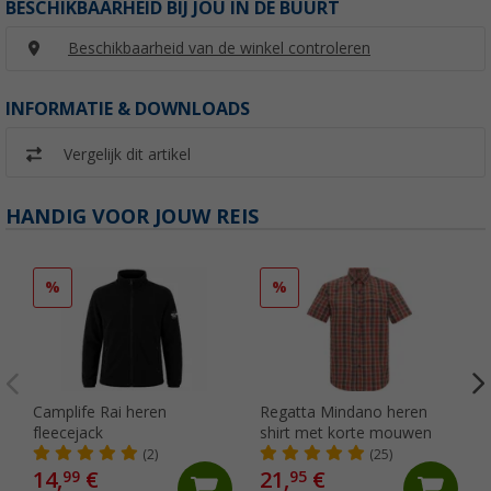
BESCHIKBAARHEID BIJ JOU IN DE BUURT
Beschikbaarheid van de winkel controleren
INFORMATIE & DOWNLOADS
Vergelijk dit artikel
HANDIG VOOR JOUW REIS
%
%
Camplife Rai heren
Regatta Mindano heren
fleecejack
shirt met korte mouwen
(2)
(25)
14,
€
21,
€
99
95