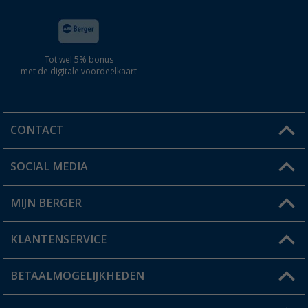
Tot wel 5% bonus
met de digitale voordeelkaart
CONTACT
SOCIAL MEDIA
Een vraag?
MIJN BERGER
Winkel vinden
KLANTENSERVICE
Mijn account
Status bestelling
BETAALMOGELIJKHEDEN
FAQ & Contact
Berger voordeelkaart
Verzendinformatie