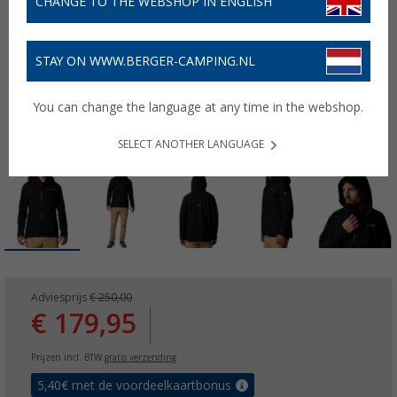
CHANGE TO THE WEBSHOP IN ENGLISH
STAY ON WWW.BERGER-CAMPING.NL
You can change the language at any time in the webshop.
SELECT ANOTHER LANGUAGE
Adviesprijs
€ 250,00
€ 179,95
Prijzen incl. BTW
gratis verzending
5,40
€ met de voordeelkaartbonus