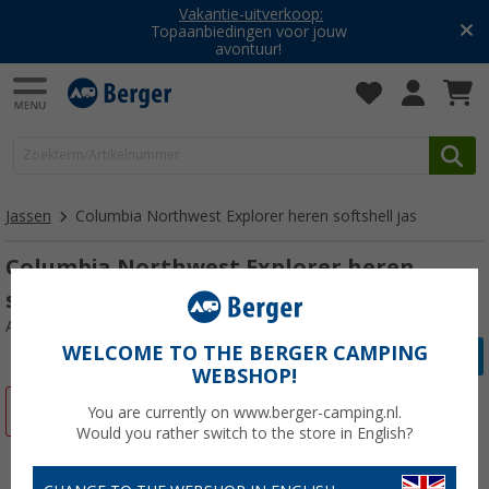
Vakantie-uitverkoop:
Topaanbiedingen voor jouw
avontuur!
Jassen
Columbia Northwest Explorer heren softshell jas
Columbia Northwest Explorer heren
softshell jas
Artikelnr: 458431XL
WELCOME TO THE BERGER CAMPING
WEBSHOP!
-28%
You are currently on www.berger-camping.nl.
Would you rather switch to the store in English?