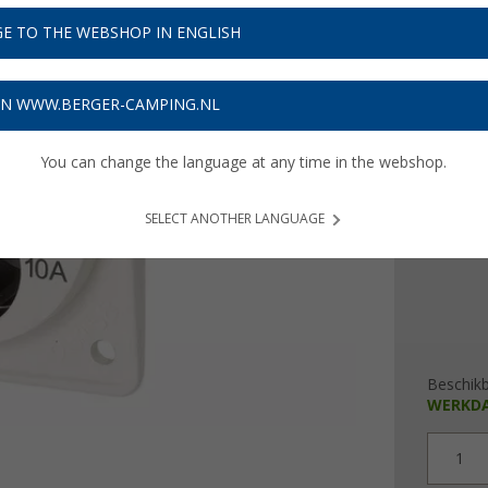
€ 1
E TO THE WEBSHOP IN ENGLISH
Prijzen inc
Verzeke
ON WWW.BERGER-CAMPING.NL
You can change the language at any time in the webshop.
Kleur
SELECT ANOTHER LANGUAGE
Beschik
WERKD
1