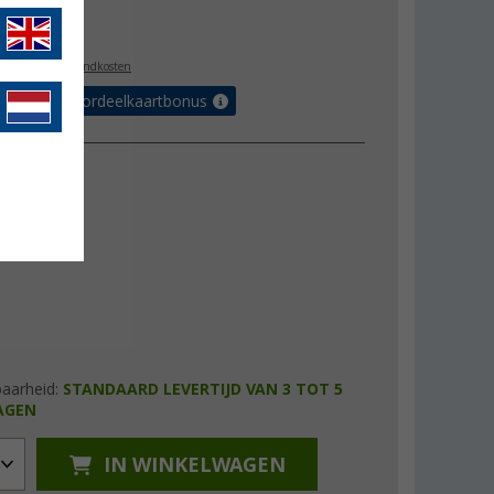
5,99
l. BTW
plus verzendkosten
r tot 5% voordeelkaartbonus
baarheid:
STANDAARD LEVERTIJD VAN 3 TOT 5
AGEN
IN WINKELWAGEN