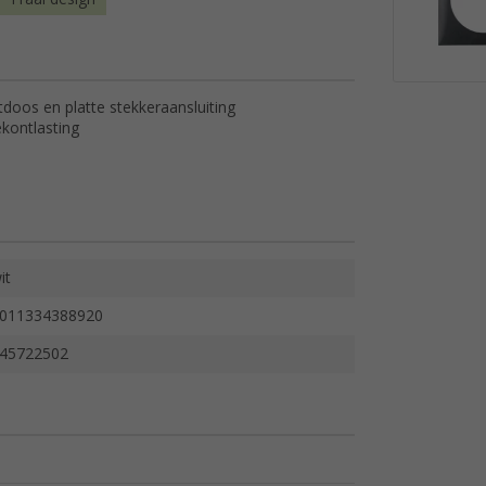
tdoos en platte stekkeraansluiting
kontlasting
it
011334388920
45722502