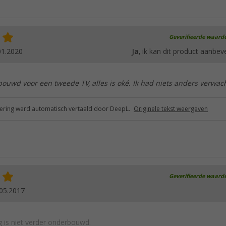
Geverifieerde waard
01.2020
Ja
, ik kan dit product aanbev
bouwd voor een tweede TV, alles is oké. Ik had niets anders verwac
ring werd automatisch vertaald door DeepL.
Originele tekst weergeven
Geverifieerde waard
05.2017
 is niet verder onderbouwd.