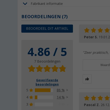
Fabrikant informatie
BEOORDELINGEN
(7)
BEOORDEEL DIT ARTIKEL
Peter S.
19.01.
4.86 / 5
"Zeer praktisch
7 Beoordelingen
Waarde
Geverifieerde
beoordelingen
5
86 %
4
14 %
3
0 %
Pascal Z.
26.12