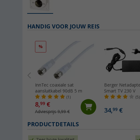
HANDIG VOOR JOUW REIS
%
InnTec coaxiale sat
Berger Netadapte
aansluitkabel 90dB 5 m
Smart TV 230 V
(1)
(5)
8,
€
99
34,
€
99
Adviesprijs 9,99 €
PRODUCTDETAILS
Zeer hoge kwaliteit