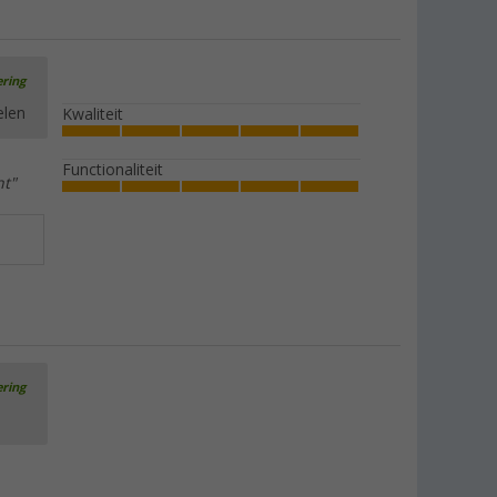
ering
elen
Kwaliteit
Functionaliteit
ht"
ering