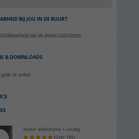
ARHEID BIJ JOU IN DE BUURT
schikbaarheid van de winkel controleren
%
IE & DOWNLOADS
gelijk dit artikel
3.0
Berger mobiele satelliet
Megasat coaxkabel 
tomatisch
systeem complete set
geschikt voor Sat /
ICE
it
meter
(19)
(92)
36,
€
99
6,
€
99
ES
Adviesprijs 44,99 €
Berker afdekframe 1-voudig
(
Over
100)