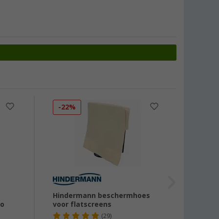
-22%
-13
Hindermann beschermhoes
12 V 
co
voor flatscreens
8A
(29)