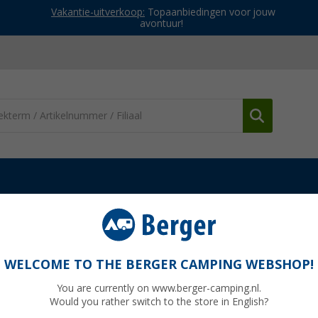
Vakantie-uitverkoop:
Topaanbiedingen voor jouw
avontuur!
lietschotelaccessoires
Combinatiestekkerdoos 12 V + SAT
wit
WELCOME TO THE BERGER CAMPING WEBSHOP!
You are currently on www.berger-camping.nl.
Would you rather switch to the store in English?
Adviespri