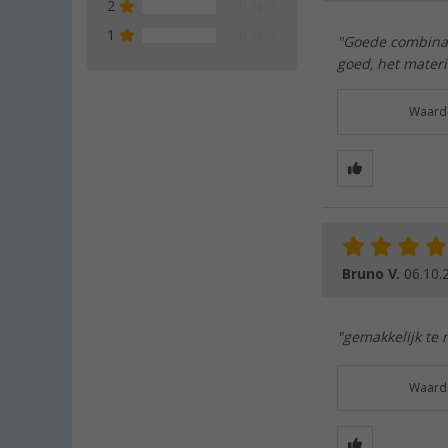
2
0 %
1
0 %
"Goede combinati
goed, het materi
Waarde
Bruno V.
06.10.
"gemakkelijk te 
Waarde