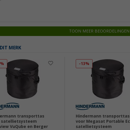
TOON MEER BEOORDELINGEN
DIT MERK
7%
-13%
ermann transporttas
Hindermann transporttas
 satellietsysteem
voor Megasat Portable E
iew VuQube en Berger
satellietsysteem