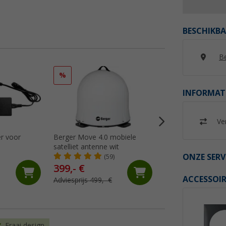
BESCHIKBA
Be
%
%
INFORMAT
Ver
r voor
Berger Move 4.0 mobiele
Berger Pathfinder 
satelliet antenne wit
opvouwbaar volau
ONZE SERV
satellietsysteem w
(59)
(12)
399,- €
402,- €
ACCESSOIR
Adviesprijs 499,- €
Adviesprijs 549,- €
Fraai design