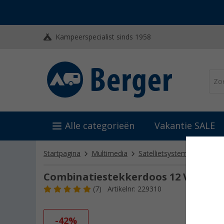
Kampeerspecialist sinds 1958
Alle categorieën
Vakantie SALE
Startpagina
Multimedia
Satellietsystemen
Satel
Combinatiestekkerdoos 12 V + SAT 
(7)
Artikelnr: 229310
-42%