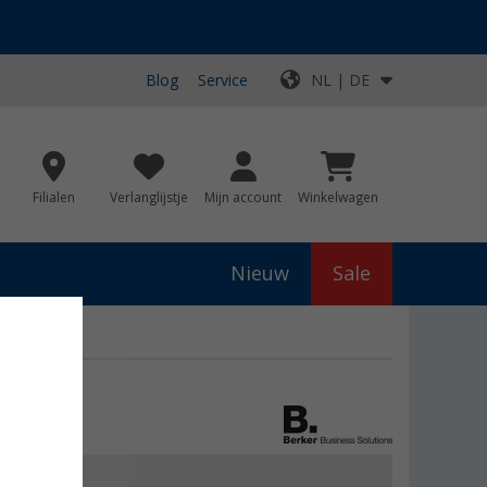
Blog
Service
NL | DE
Filialen
Verlanglijstje
Mijn account
Winkelwagen
Nieuw
Sale
js
€ 27,99