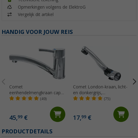
Opmerkingen volgens de ElektroG
Vergelijk dit artikel
HANDIG VOOR JOUW REIS
Comet
Comet London-kraan, licht-
eenhendelmengkraan capri
en donkergrijs,
kompakt
neerklapbaar met
(49)
(75)
microschakelaar voor
caravans en campers,
chroom
45,
€
17,
€
99
99
PRODUCTDETAILS