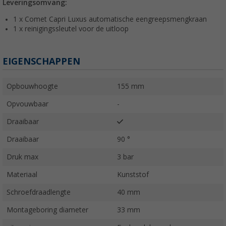
Leveringsomvang:
1 x Comet Capri Luxus automatische eengreepsmengkraan
1 x reinigingssleutel voor de uitloop
EIGENSCHAPPEN
Opbouwhoogte
155 mm
Opvouwbaar
-
Draaibaar
Draaibaar
90 °
Druk max
3 bar
Materiaal
Kunststof
Schroefdraadlengte
40 mm
Montageboring diameter
33 mm