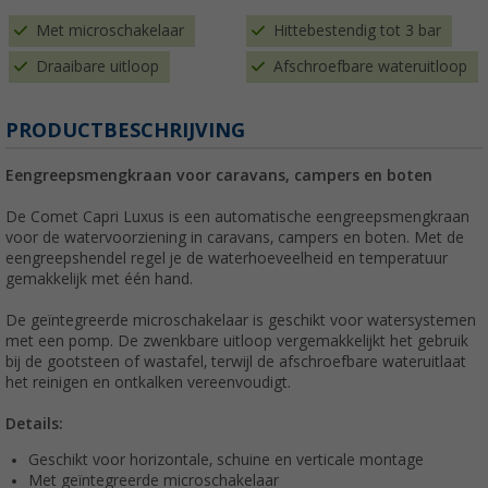
Met microschakelaar
Hittebestendig tot 3 bar
Draaibare uitloop
Afschroefbare wateruitloop
PRODUCTBESCHRIJVING
Eengreepsmengkraan voor caravans, campers en boten
De Comet Capri Luxus is een automatische eengreepsmengkraan
voor de watervoorziening in caravans, campers en boten. Met de
eengreepshendel regel je de waterhoeveelheid en temperatuur
gemakkelijk met één hand.
De geïntegreerde microschakelaar is geschikt voor watersystemen
met een pomp. De zwenkbare uitloop vergemakkelijkt het gebruik
bij de gootsteen of wastafel, terwijl de afschroefbare wateruitlaat
het reinigen en ontkalken vereenvoudigt.
Details:
Geschikt voor horizontale, schuine en verticale montage
Met geïntegreerde microschakelaar