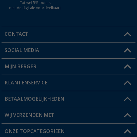
Tot wel 5% bonus
met de digitale voordeelkaart
CONTACT
SOCIAL MEDIA
Een vraag?
MIJN BERGER
Winkel vinden
KLANTENSERVICE
Mijn account
Status bestelling
BETAALMOGELIJKHEDEN
FAQ & Contact
Berger voordeelkaart
Verzendinformatie
WIJ VERZENDEN MET
Verlanglijstje
Retourneren
ONZE TOPCATEGORIEËN