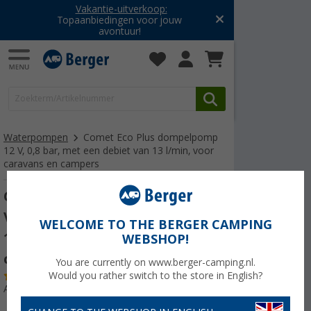
Vakantie-uitverkoop:
Topaanbiedingen voor jouw
avontuur!
Waterpompen
Comet Eco Plus dompelpomp
12 V, 0,8 bar, met een debiet van 13 l/min, voor
caravans en campers
Comet Eco Plus dompelpomp 12
V, 0,8 bar, met een debiet van
WELCOME TO THE BERGER CAMPING
13 l/min, voor caravans en
WEBSHOP!
campers
You are currently on www.berger-camping.nl.
(19)
Would you rather switch to the store in English?
Artikelnr: 127500