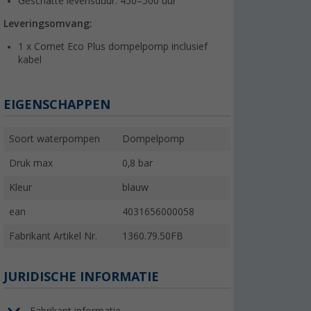
Geschatte levensduur: 450–500 uur
Leveringsomvang:
1 x Comet Eco Plus dompelpomp inclusief
kabel
EIGENSCHAPPEN
Soort waterpompen
Dompelpomp
Druk max
0,8 bar
Kleur
blauw
ean
4031656000058
Fabrikant Artikel Nr.
1360.79.50FB
JURIDISCHE INFORMATIE
Fabrikant informatie