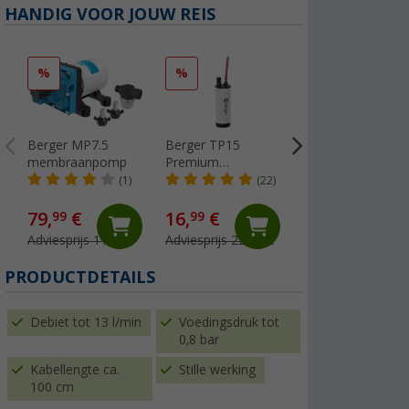
HANDIG VOOR JOUW REIS
%
%
Berger MP7.5
Berger TP15
Lilie Native
membraanpomp
Premium
drinkwaterslang
dompelpomp
voor koud water
(1)
(22)
voedselveilig
10x15 mm (per
(Meer dan 100)
meter)
79,
€
16,
€
99
99
5,
€
99
Adviesprijs 119,- €
Adviesprijs 22,99 €
(€ 5,99 / 1 m)
PRODUCTDETAILS
Debiet tot 13 l/min
Voedingsdruk tot
0,8 bar
Kabellengte ca.
Stille werking
100 cm