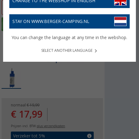
CHANGE TO THE WEBSHOP IN ENGLISH
-10%
STAY ON WWW.BERGER-CAMPING.NL
You can change the language at any time in the webshop.
SELECT ANOTHER LANGUAGE
normaal
€ 19,99
€ 17,99
Prijzen incl. BTW
plus verzendkosten
Verzeker tot 5%