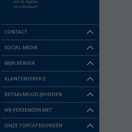
met de digitale
voordeelkaart
CONTACT
SOCIAL MEDIA
Een vraag?
MIJN BERGER
Winkel vinden
KLANTENSERVICE
Mijn account
Status bestelling
BETAALMOGELIJKHEDEN
FAQ & Contact
Berger voordeelkaart
Verzendinformatie
WIJ VERZENDEN MET
Verlanglijstje
Retourneren
ONZE TOPCATEGORIEËN