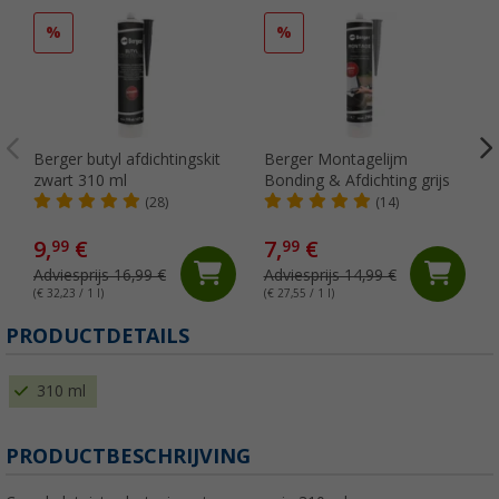
%
%
Berger butyl afdichtingskit
Berger Montagelijm
zwart 310 ml
Bonding & Afdichting grijs
(28)
(14)
9,
€
7,
€
99
99
Adviesprijs 16,99 €
Adviesprijs 14,99 €
(€ 32,23 / 1 l)
(€ 27,55 / 1 l)
(
PRODUCTDETAILS
310 ml
PRODUCTBESCHRIJVING