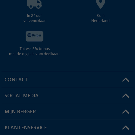
In 24 uur
3x in
verzendklaar
Nederland
Tot wel 5% bonus
met de digitale voordeelkaart
CONTACT
SOCIAL MEDIA
Een vraag?
MIJN BERGER
Winkel vinden
KLANTENSERVICE
Mijn account