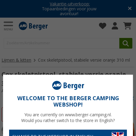
Vakantie-uitverkoop:
Topaanbiedingen voor jouw
avontuur!
Lijmen & kitten
Cox skeletpistool, stabiele versie oranje 310 ml
Cox skeletpistool, stabiele versie oranje
310 ml
Artikelnr: 213615
WELCOME TO THE BERGER CAMPING
WEBSHOP!
-26%
You are currently on www.berger-camping.nl.
Would you rather switch to the store in English?