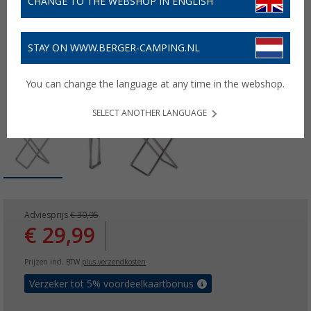
CHANGE TO THE WEBSHOP IN ENGLISH
STAY ON WWW.BERGER-CAMPING.NL
You can change the language at any time in the webshop.
SELECT ANOTHER LANGUAGE
Adviesprijs
€ 30,95
€ 29,99
Prijzen incl. BTW
plus verzendkosten
Verzeker tot 5% voordeelkaartbonus