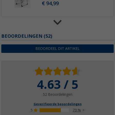
€ 94,99
Crespo AL/219 klapstoel
BEOORDELINGEN
(52)
(32)
€ 79,99
BEOORDEEL DIT ARTIKEL
4.63 / 5
52 Beoordelingen
Geverifieerde beoordelingen
5
73 %