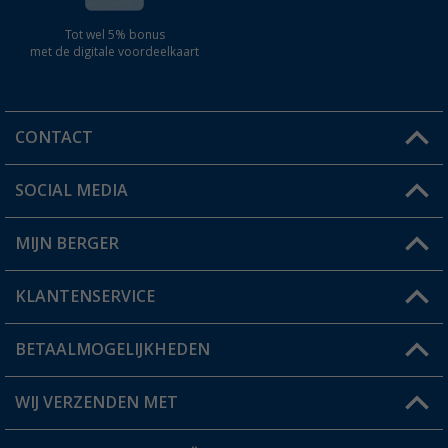
Tot wel 5% bonus
met de digitale voordeelkaart
CONTACT
SOCIAL MEDIA
Een vraag?
MIJN BERGER
Winkel vinden
KLANTENSERVICE
Mijn account
Status bestelling
BETAALMOGELIJKHEDEN
FAQ & Contact
Berger voordeelkaart
Verzendinformatie
WIJ VERZENDEN MET
Verlanglijstje
Retourneren