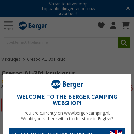
Vakantie-uitverkoop:
Topaanbiedingen voor jouw
avontuur!
Viskrukjes
Crespo AL-301 kruk
Crespo AL-301 kruk grijs
(52)
Artikelnr: 704480
WELCOME TO THE BERGER CAMPING
WEBSHOP!
-3%
You are currently on www.berger-camping.nl.
Would you rather switch to the store in English?