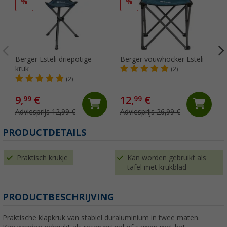
%
%
Berger Esteli driepotige
Berger vouwhocker Esteli
kruk
(2)
(2)
9,
€
12,
€
99
99
Adviesprijs 12,99 €
Adviesprijs 26,99 €
PRODUCTDETAILS
Praktisch krukje
Kan worden gebruikt als
tafel met krukblad
PRODUCTBESCHRIJVING
Praktische klapkruk van stabiel duraluminium in twee maten.