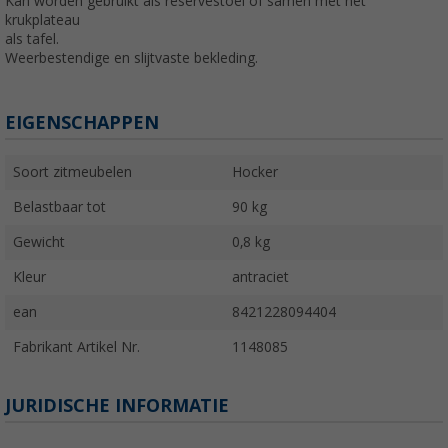
Kan worden gebruikt als reservestoel of samen met het
krukplateau
als tafel.
Weerbestendige en slijtvaste bekleding.
EIGENSCHAPPEN
Soort zitmeubelen
Hocker
Belastbaar tot
90 kg
Gewicht
0,8 kg
Kleur
antraciet
ean
8421228094404
Fabrikant Artikel Nr.
1148085
JURIDISCHE INFORMATIE