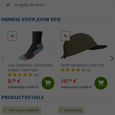
Vergelijk dit artikel
HANDIG VOOR JOUW REIS
%
%
Löw Dachstein Functionele
Stöhr Neopreen Vizier Pet
Sokken Twin Pack
(6)
(40)
9,
€
19,
€
95
95
Adviesprijs 19,95 €
Adviesprijs 24,99 €
PRODUCTDETAILS
van hoge kwaliteit
eenvoudig