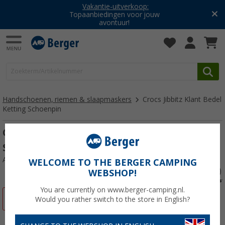
Vakantie-uitverkoop:
Topaanbiedingen voor jouw
avontuur!
Handschoenen, riemen & slaapmaskers
Crocs Jibbitz Klant Bedel
Ketting Schoenpin
Crocs Jibbitz Klant Bedel Ketting
Schoenpin
Artikelnr: 175689
WELCOME TO THE BERGER CAMPING
WEBSHOP!
You are currently on www.berger-camping.nl.
-41%
Would you rather switch to the store in English?