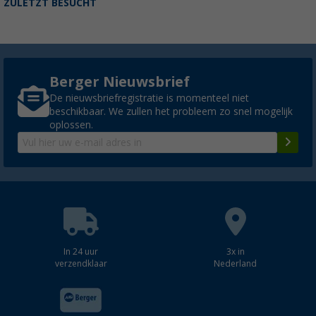
ZULETZT BESUCHT
€ 19,95
Adviesprijs
€ 34,99
Berger Nieuwsbrief
De nieuwsbriefregistratie is momenteel niet
Crocs Crocband Clog sandaal
beschikbaar. We zullen het probleem zo snel mogelijk
(94)
oplossen.
€ 49,95
vanaf
Adviesprijs
€ 59,99
Crocs Platform Slide
(2)
In 24 uur
3x in
€ 29,95
verzendklaar
Nederland
vanaf
Adviesprijs
€ 44,99