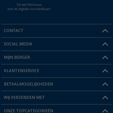
Tot wel 5% bonus
met de digitale voordeelkaart
CONTACT
SOCIAL MEDIA
Een vraag?
MIJN BERGER
Winkel vinden
KLANTENSERVICE
Mijn account
Status bestelling
BETAALMOGELIJKHEDEN
FAQ & Contact
Berger voordeelkaart
Verzendinformatie
WIJ VERZENDEN MET
Verlanglijstje
Retourneren
ONZE TOPCATEGORIEËN