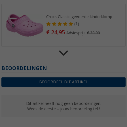
Crocs Classic gevoerde kinderklomp
(1)
€ 24,95
Adviesprijs
€ 39,99
Crocs Klassieke Camo-klomp met opdruk
BEOORDELINGEN
(3)
€ 39,95
BEOORDEEL DIT ARTIKEL
Adviesprijs
€ 54,99
Dit artikel heeft nog geen beoordelingen.
Wees de eerste – jouw beoordeling telt!
Crocs Klassieke Sandaal
(3)