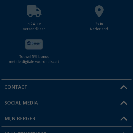
In 24 uur
3x in
verzendklaar
Nederland
Tot wel 5% bonus
met de digitale voordeelkaart
CONTACT
SOCIAL MEDIA
Een vraag?
MIJN BERGER
Winkel vinden