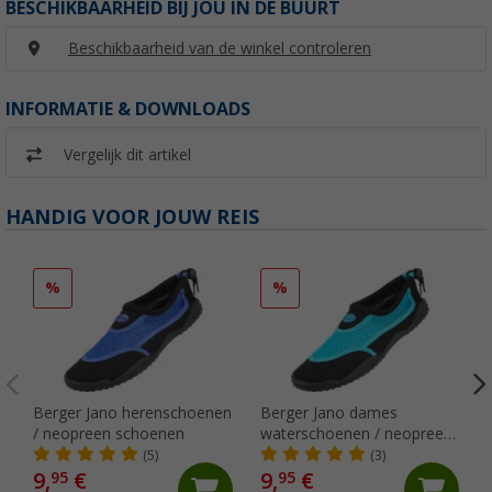
BESCHIKBAARHEID BIJ JOU IN DE BUURT
Beschikbaarheid van de winkel controleren
INFORMATIE & DOWNLOADS
Vergelijk dit artikel
HANDIG VOOR JOUW REIS
%
%
Berger Jano herenschoenen
Berger Jano dames
/ neopreen schoenen
waterschoenen / neopreen
schoenen
(5)
(3)
9,
€
9,
€
95
95