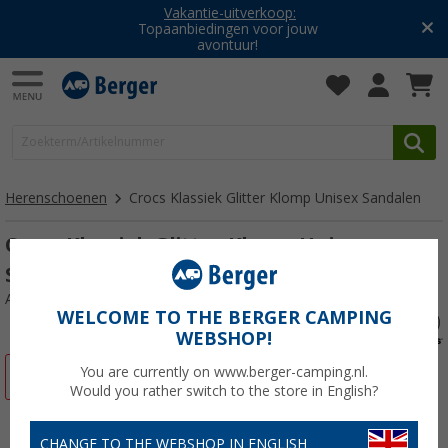
Vakantie-uitverkoop:
Topaanbiedingen voor jouw
avontuur!
Herenschoenen
Crocs Klassiek Glitter Klomp Unisex Sandalen
Crocs Klassiek Glitter Klomp Unisex
Sandalen
Artikelnr: 77674242-43
WELCOME TO THE BERGER CAMPING
WEBSHOP!
You are currently on www.berger-camping.nl.
-9%
Would you rather switch to the store in English?
CHANGE TO THE WEBSHOP IN ENGLISH