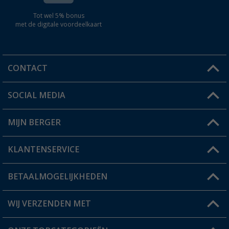
Tot wel 5% bonus
met de digitale voordeelkaart
CONTACT
SOCIAL MEDIA
Een vraag?
MIJN BERGER
Winkel vinden
KLANTENSERVICE
Mijn account
Status bestelling
BETAALMOGELIJKHEDEN
FAQ & Contact
Berger voordeelkaart
Verzendinformatie
WIJ VERZENDEN MET
Verlanglijstje
Retourneren