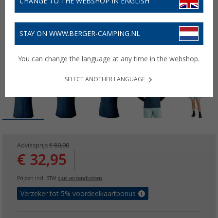
CHANGE TO THE WEBSHOP IN ENGLISH
STAY ON WWW.BERGER-CAMPING.NL
You can change the language at any time in the webshop.
SELECT ANOTHER LANGUAGE
Adviesprijs
€ 80,00
€ 32,95
Prijzen incl. BTW
plus verzendkosten
Verzeker tot 5% voordeelkaartbonus