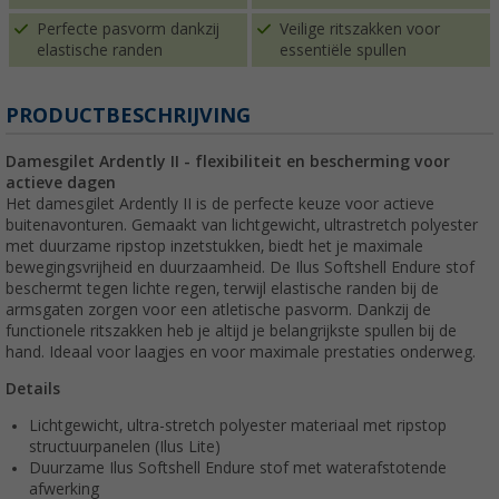
Perfecte pasvorm dankzij
Veilige ritszakken voor
elastische randen
essentiële spullen
PRODUCTBESCHRIJVING
Damesgilet Ardently II - flexibiliteit en bescherming voor
actieve dagen
Het damesgilet Ardently II is de perfecte keuze voor actieve
buitenavonturen. Gemaakt van lichtgewicht, ultrastretch polyester
met duurzame ripstop inzetstukken, biedt het je maximale
bewegingsvrijheid en duurzaamheid. De Ilus Softshell Endure stof
beschermt tegen lichte regen, terwijl elastische randen bij de
armsgaten zorgen voor een atletische pasvorm. Dankzij de
functionele ritszakken heb je altijd je belangrijkste spullen bij de
hand. Ideaal voor laagjes en voor maximale prestaties onderweg.
Details
Lichtgewicht, ultra-stretch polyester materiaal met ripstop
structuurpanelen (Ilus Lite)
Duurzame Ilus Softshell Endure stof met waterafstotende
afwerking