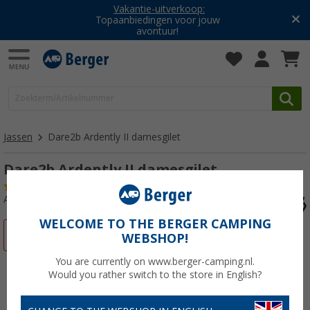
Vakantie-uitverkoop:
Topaanbiedingen voor jouw
avontuur!
Jassen
Dare2b Ardently II damesgilet
Dare2b Ardently II damesgilet
(1)
Artikelnr: 43940946
WELCOME TO THE BERGER CAMPING
-58%
WEBSHOP!
You are currently on www.berger-camping.nl.
Would you rather switch to the store in English?