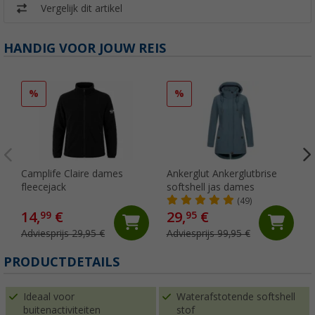
Vergelijk dit artikel
HANDIG VOOR JOUW REIS
%
%
Camplife Claire dames
Ankerglut Ankerglutbrise
fleecejack
softshell jas dames
(49)
14,
€
29,
€
99
95
Adviesprijs 29,95 €
Adviesprijs 99,95 €
PRODUCTDETAILS
Ideaal voor
Waterafstotende softshell
buitenactiviteiten
stof