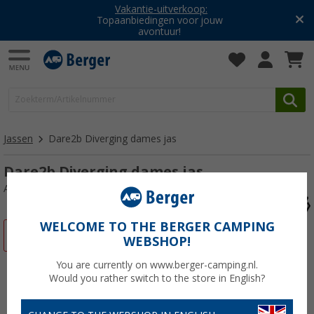
Vakantie-uitverkoop:
Topaanbiedingen voor jouw
avontuur!
Jassen
Dare2b Diverging dames jas
Dare2b Diverging dames jas
Artikelnr: 58065844
WELCOME TO THE BERGER CAMPING
-57%
WEBSHOP!
You are currently on www.berger-camping.nl.
Would you rather switch to the store in English?