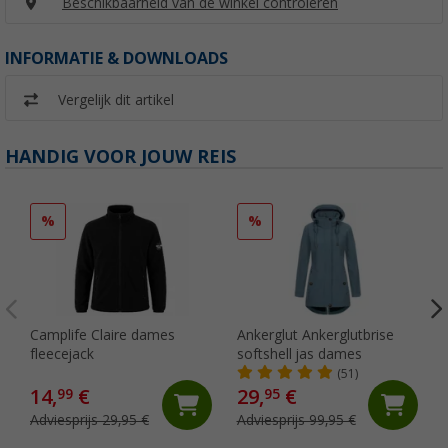
Beschikbaarheid van de winkel controleren
INFORMATIE & DOWNLOADS
Vergelijk dit artikel
HANDIG VOOR JOUW REIS
%
%
Camplife Claire dames
Ankerglut Ankerglutbrise
fleecejack
softshell jas dames
(51)
14,
€
29,
€
99
95
Adviesprijs 29,95 €
Adviesprijs 99,95 €