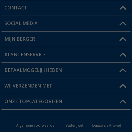
CONTACT
SOCIAL MEDIA
Een vraag?
MIJN BERGER
Winkel vinden
KLANTENSERVICE
Mijn account
Status bestelling
BETAALMOGELIJKHEDEN
FAQ & Contact
Berger voordeelkaart
Verzendinformatie
WIJ VERZENDEN MET
Verlanglijstje
Retourneren
ONZE TOPCATEGORIEËN
Catalogus
Camper en caravan accessoires
Dealer worden
Algemene voorwaarden
Batterijwet
Duitse Elektrowet
Keukenaccessoires