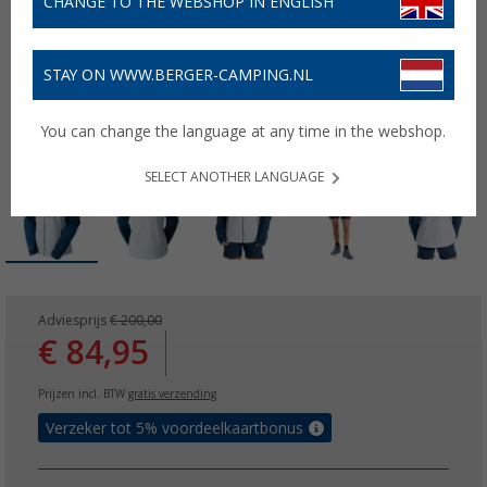
CHANGE TO THE WEBSHOP IN ENGLISH
STAY ON WWW.BERGER-CAMPING.NL
You can change the language at any time in the webshop.
SELECT ANOTHER LANGUAGE
Adviesprijs
€ 200,00
€ 84,95
Prijzen incl. BTW
gratis verzending
Verzeker tot 5% voordeelkaartbonus