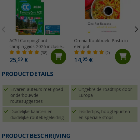
ACSI CampingCard
Omnia Kookboek: Pasta in
campinggids 2026 inclusief
één pot
kortingskaart Taal Duits
(38)
(2)
25,
€
14,
€
99
95
PRODUCTDETAILS
Ervaren auteurs met goed
Uitgebreide roadtrips door
onderbouwde
Europa
routesuggesties
Duidelijke kaarten en
Insidertips, hoogtepunten
duidelijke routebegeleiding
en speciale stops
PRODUCTBESCHRIJVING