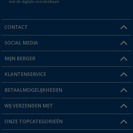
met de digitale voordeelkaart
CONTACT
SOCIAL MEDIA
Een vraag?
MIJN BERGER
Winkel vinden
KLANTENSERVICE
Mijn account
Status bestelling
BETAALMOGELIJKHEDEN
FAQ & Contact
Berger voordeelkaart
Verzendinformatie
WIJ VERZENDEN MET
Verlanglijstje
Retourneren
ONZE TOPCATEGORIEËN
Catalogus