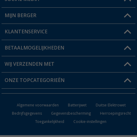
Een vraag?
MIJN BERGER
Winkel vinden
KLANTENSERVICE
Mijn account
Status bestelling
BETAALMOGELIJKHEDEN
FAQ & Contact
Berger voordeelkaart
Verzendinformatie
WIJ VERZENDEN MET
Verlanglijstje
Retourneren
ONZE TOPCATEGORIEËN
Catalogus
Camper en caravan accessoires
Dealer worden
Algemene voorwaarden
Batterijwet
Duitse Elektrowet
Keukenaccessoires
Bedrijfsgegevens
Gegevensbescherming
Herroepingsrecht
Toegankelijkheid
Cookie-instellingen
Campingmeubilair
Campingtoiletten