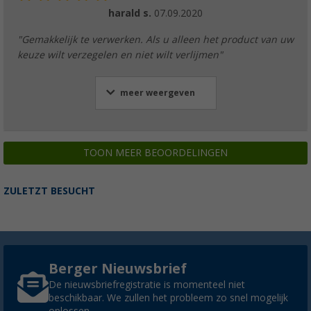
harald s.
07.09.2020
"Gemakkelijk te verwerken. Als u alleen het product van uw
keuze wilt verzegelen en niet wilt verlijmen"
meer weergeven
TOON MEER BEOORDELINGEN
ZULETZT BESUCHT
Berger Nieuwsbrief
De nieuwsbriefregistratie is momenteel niet
beschikbaar. We zullen het probleem zo snel mogelijk