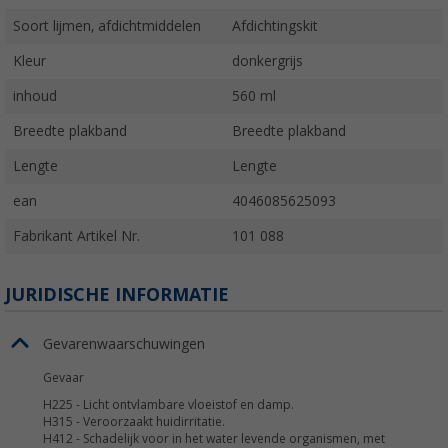
Soort lijmen, afdichtmiddelen
Afdichtingskit
Kleur
donkergrijs
inhoud
560 ml
Breedte plakband
Breedte plakband
Lengte
Lengte
ean
4046085625093
Fabrikant Artikel Nr.
101 088
JURIDISCHE INFORMATIE
Gevarenwaarschuwingen
Gevaar
H225
-
Licht ontvlambare vloeistof en damp.
H315
-
Veroorzaakt huidirritatie.
H412
-
Schadelijk voor in het water levende organismen, met