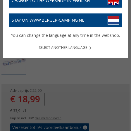
CHANGE TO THE WEBSHOP IN ENGLISH
STAY ON WWW.BERGER-CAMPING.NL
You can change the language at any time in the webshop.
SELECT ANOTHER LANGUAGE
Adviesprijs
€ 22,90
€ 18,99
€ 33,91 / l
Prijzen incl. BTW
plus verzendkosten
Verzeker tot 5% voordeelkaartbonus