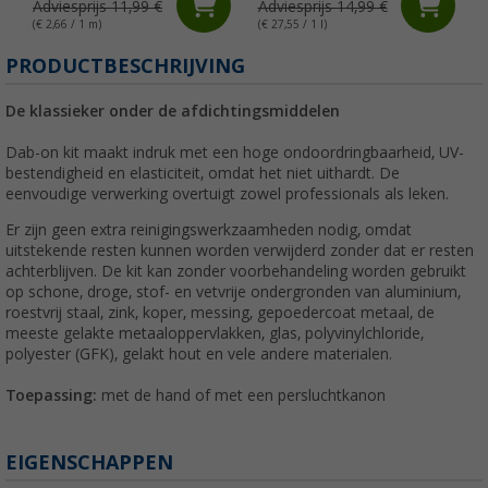
Adviesprijs 11,99 €
Adviesprijs 14,99 €
(€ 2,66 / 1 m)
(€ 27,55 / 1 l)
(
PRODUCTBESCHRIJVING
De klassieker onder de afdichtingsmiddelen
Dab-on kit maakt indruk met een hoge ondoordringbaarheid, UV-
bestendigheid en elasticiteit, omdat het niet uithardt. De
eenvoudige verwerking overtuigt zowel professionals als leken.
Er zijn geen extra reinigingswerkzaamheden nodig, omdat
uitstekende resten kunnen worden verwijderd zonder dat er resten
achterblijven. De kit kan zonder voorbehandeling worden gebruikt
op schone, droge, stof- en vetvrije ondergronden van aluminium,
roestvrij staal, zink, koper, messing, gepoedercoat metaal, de
meeste gelakte metaaloppervlakken, glas, polyvinylchloride,
polyester (GFK), gelakt hout en vele andere materialen.
Toepassing:
met de hand of met een persluchtkanon
EIGENSCHAPPEN