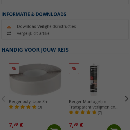
INFORMATIE & DOWNLOADS
Download Veiligheidsinstructies
Vergelijk dit artikel
HANDIG VOOR JOUW REIS
%
%
Berger butyl tape 3m
Berger Montagelijm
Transparant verlijmen en
(3)
afdichten
(7)
7,
€
7,
€
99
99