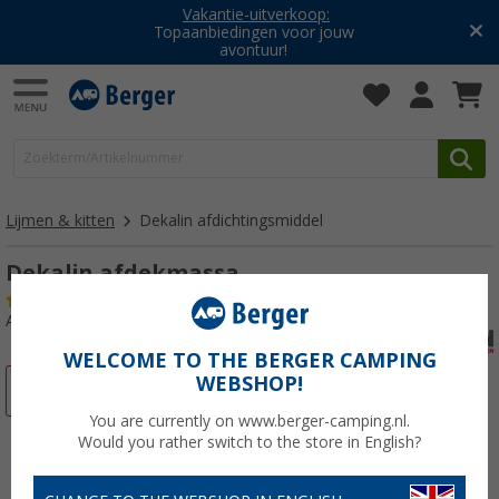
Vakantie-uitverkoop:
Topaanbiedingen voor jouw
avontuur!
Lijmen & kitten
Dekalin afdichtingsmiddel
Dekalin afdekmassa
(9)
Artikelnr: 262120
WELCOME TO THE BERGER CAMPING
WEBSHOP!
-17%
You are currently on www.berger-camping.nl.
Would you rather switch to the store in English?