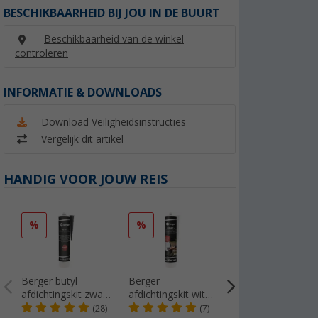
BESCHIKBAARHEID BIJ JOU IN DE BUURT
Beschikbaarheid van de winkel
controleren
INFORMATIE & DOWNLOADS
Download Veiligheidsinstructies
Vergelijk dit artikel
HANDIG VOOR JOUW REIS
%
%
%
Berger butyl
Berger
Estorfer E 151
afdichtingskit zwart
afdichtingskit wit
PVC-lijstvulling,
310 ml
290 ml
breedte 11,8 mm,
(28)
(7)
(46