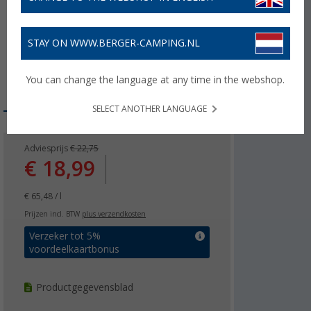
STAY ON WWW.BERGER-CAMPING.NL
You can change the language at any time in the webshop.
SELECT ANOTHER LANGUAGE
Adviesprijs
€ 22,75
€ 18,99
€ 65,48 / l
Prijzen incl. BTW
plus verzendkosten
Verzeker tot 5%
voordeelkaartbonus
Productgegevensblad