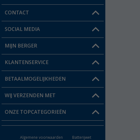
CONTACT
SOCIAL MEDIA
Een vraag?
MIJN BERGER
Winkel vinden
KLANTENSERVICE
Mijn account
Status bestelling
BETAALMOGELIJKHEDEN
FAQ & Contact
Berger voordeelkaart
Verzendinformatie
WIJ VERZENDEN MET
Verlanglijstje
Retourneren
ONZE TOPCATEGORIEËN
Catalogus
Camper en caravan accessoires
Dealer worden
Algemene voorwaarden
Batterijwet