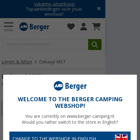
Vakantie-uitverkoop:
Topaanbiedingen voor jouw
avontuur!
Lijmen & kitten
Dekasyl MS7
Dekasyl MS7
Artikelnr: 249030
WELCOME TO THE BERGER CAMPING
WEBSHOP!
-16%
You are currently on www.berger-camping.nl.
Would you rather switch to the store in English?
CHANGE TO THE WEBSHOP IN ENGLISH