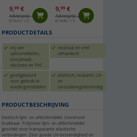
per meter, wit
9,
€
9,
€
1,
€
99
99
99
Adviesprijs 16,99 €
Adviesprijs 24,99 €
Adviesprijs 4,99 €
(€ 32,23 / 1 l)
(€ 34,45 / 1 l)
(€ 1,99 / 1 m²)
PRODUCTDETAILS
vrij van
neutraal en snel
oplosmiddelen,
uithardend
isocyanaat,
siliconen en PVC
goedgekeurd
elastisch, reukarm, UV-
voor gebruik in
en
voedingsmiddelen
verouderingsbestendig
PRODUCTBESCHRIJVING
Elastisch lijm- en afdichtmiddel. Universeel
bruikbaar. Polymeer lijm- en afdichtmiddel
geschikt voor transparante elastische
verbindingen. Zeer goede UV-bestendigheid en