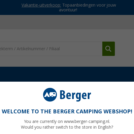
Vakantie-uitverkoop:
Topaanbiedingen voor jouw
avontuur!
es & kooktoestellen
Veiligheid & kookhulp
Deksellifter voor gie
WELCOME TO THE BERGER CAMPING WEBSHOP!
You are currently on www.berger-camping.nl.
Would you rather switch to the store in English?
Adviespri