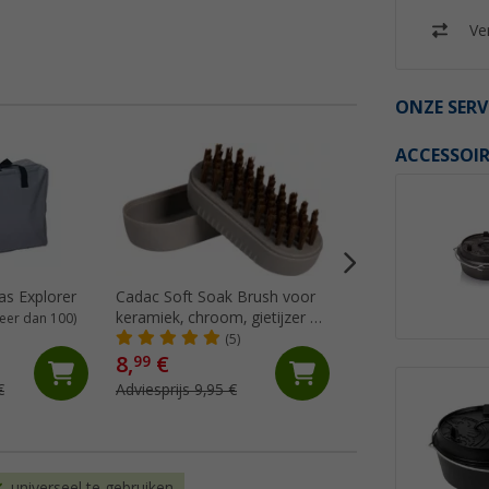
Ver
ONZE SERV
ACCESSOIR
%
as Explorer
Cadac Soft Soak Brush voor
Cadac Roestvrijsta
keramiek, chroom, gietijzer en
Koffiepothouder 1
eer dan 100)
geëmailleerde oppervlakken
(5)
(7)
12 cm
8,
€
7,
€
99
99
€
Adviesprijs 9,95 €
Adviesprijs 9,95 €
universeel te gebruiken