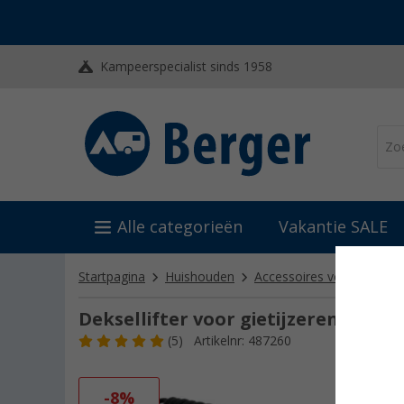
Kampeerspecialist sinds 1958
Alle categorieën
Vakantie SALE
Startpagina
Huishouden
Accessoires voor barbecu
Deksellifter voor gietijzeren pan
(5)
Artikelnr: 487260
-8%