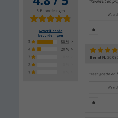
4.8 / 5
"Kwaliteit en pri
5 Beoordelingen
Waarde
Geverifieerde
beoordelingen
5
80 %
4
20 %
3
0 %
Bernd N.
20.09
2
0 %
1
0 %
"zeer goede en 
Waarde