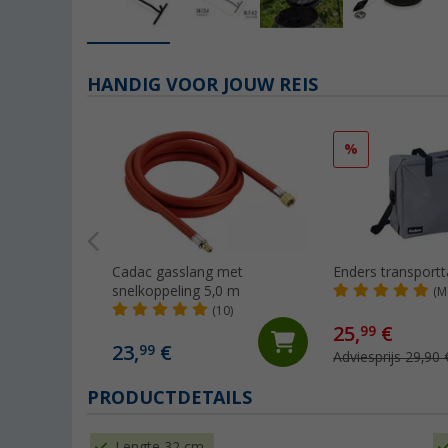
HANDIG VOOR JOUW REIS
%
Cadac gasslang met
Enders transportt
snelkoppeling 5,0 m
(M
(10)
25,
€
99
23,
€
99
Adviesprijs 29,90 
PRODUCTDETAILS
Lengte 32 cm