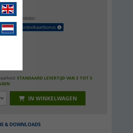
0,99
l. BTW
plus verzendkosten
r tot 5% voordeelkaartbonus
baarheid:
STANDAARD LEVERTIJD VAN 3 TOT 5
AGEN
IN WINKELWAGEN
IE & DOWNLOADS