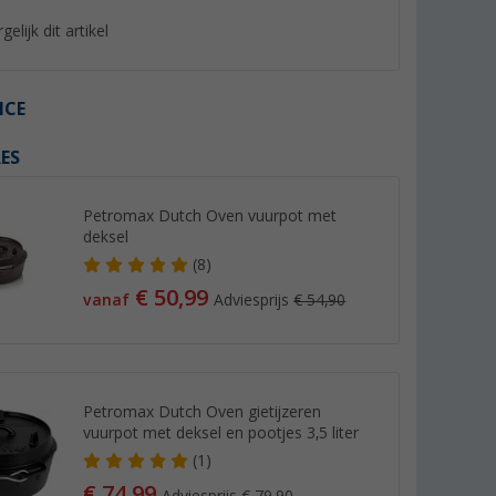
gelijk dit artikel
ICE
ES
Petromax Dutch Oven vuurpot met
deksel
(8)
€ 50,99
vanaf
Adviesprijs
€ 54,90
len
Cadac Soft Soak
Enders weerhoes
3,7 cm
Reinigingsbakje voor
(90)
Grilloppervlakken en Pannen
(10)
50 cm
32,
€
99
19,
€
99
Adviesprijs 34,95 €
Petromax Dutch Oven gietijzeren
vuurpot met deksel en pootjes 3,5 liter
(1)
€ 74,99