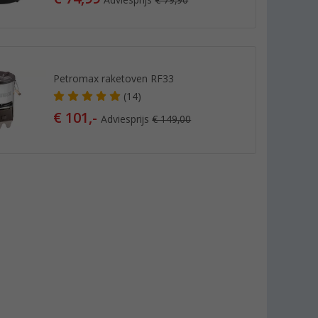
Adviesprijs
€ 79,90
Petromax raketoven RF33
(14)
€ 101,-
Adviesprijs
€ 149,00