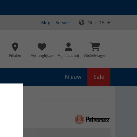
Blog
Service
NL | DE
Filialen
Verlanglijstje
Mijn account
Winkelwagen
Nieuw
Sale
tijzeren pan
js
€ 11,99