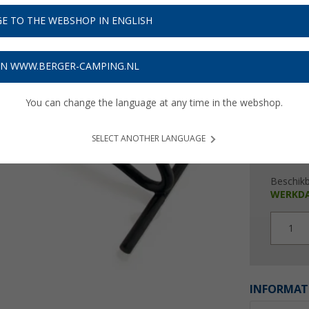
€ 1
E TO THE WEBSHOP IN ENGLISH
Prijzen inc
Verzeke
ON WWW.BERGER-CAMPING.NL
You can change the language at any time in the webshop.
SELECT ANOTHER LANGUAGE
Beschik
WERKD
1
INFORMAT