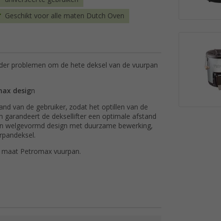
Geschikt voor alle maten Dutch Oven
nder problemen om de hete deksel van de vuurpan
max desig
n
and van de gebruiker, zodat het optillen van de
 garandeert de deksellifter een optimale afstand
allen welgevormd design met duurzame bewerking,
rpandeksel.
lke maat Petromax vuurpan.