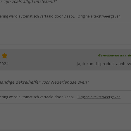
js zijn zoals altijd uitstekend"
ring werd automatisch vertaald door DeepL.
Originele tekst weergeven
Geverifieerde waard
.2024
Ja
, ik kan dit product aanbev
handige dekselheffer voor Nederlandse oven"
ring werd automatisch vertaald door DeepL.
Originele tekst weergeven