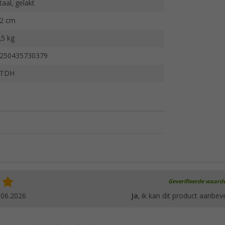
taal, gelakt
2 cm
,5 kg
250435730379
FTDH
Geverifieerde waard
.06.2026
Ja
, ik kan dit product aanbev