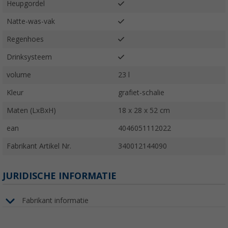
Heupgordel
Natte-was-vak
Regenhoes
Drinksysteem
volume
23 l
Kleur
grafiet-schalie
Maten (LxBxH)
18 x 28 x 52 cm
ean
4046051112022
Fabrikant Artikel Nr.
340012144090
JURIDISCHE INFORMATIE
Fabrikant informatie