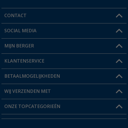
CONTACT
SOCIAL MEDIA
Een vraag?
MIJN BERGER
Winkel vinden
KLANTENSERVICE
Mijn account
Status bestelling
BETAALMOGELIJKHEDEN
FAQ & Contact
Berger voordeelkaart
Verzendinformatie
WIJ VERZENDEN MET
Verlanglijstje
Retourneren
ONZE TOPCATEGORIEËN
Catalogus
Camper en caravan accessoires
Dealer worden