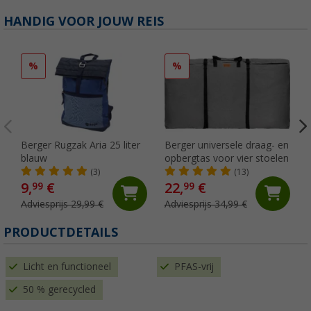
HANDIG VOOR JOUW REIS
%
%
Berger Rugzak Aria 25 liter
Berger universele draag- en
blauw
opbergtas voor vier stoelen
(3)
(13)
9,
€
22,
€
99
99
Adviesprijs 29,99 €
Adviesprijs 34,99 €
PRODUCTDETAILS
Licht en functioneel
PFAS-vrij
50 % gerecycled