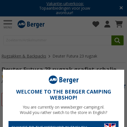
Vakantie-uitverkoop:
Topaanbiedingen voor jouw
avontuur!
Rugzakken & Backpacks
Deuter Futura 23 rugzak
Deuter Futura 23 rugzak grafiet-schalie
(1)
Artikelnr: 830366
WELCOME TO THE BERGER CAMPING
WEBSHOP!
-4%
You are currently on www.berger-camping.nl.
Would you rather switch to the store in English?