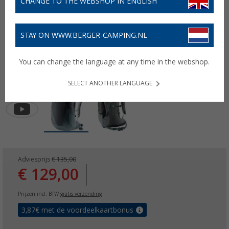
CHANGE TO THE WEBSHOP IN ENGLISH
STAY ON WWW.BERGER-CAMPING.NL
You can change the language at any time in the webshop.
SELECT ANOTHER LANGUAGE
Adviesprijs
€ 135,00
€ 129,00
Prijzen incl. BTW
gratis verzending
3,87
€ met de voordeelkaartbonus