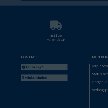
In 24 uur
verzendklaar
CONTACT
MIJN BER
Mijn acco
Een vraag?
Status bes
Winkel vinden
Berger vo
Verlanglijs