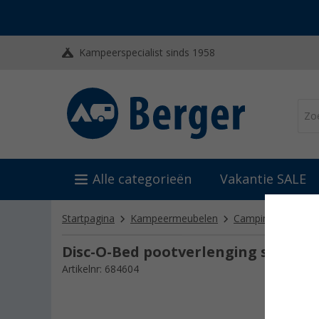
Kampeerspecialist sinds 1958
Alle categorieën
Vakantie SALE
Startpagina
Kampeermeubelen
Campingmeubel ac
Disc-O-Bed pootverlenging set van 
Artikelnr: 684604