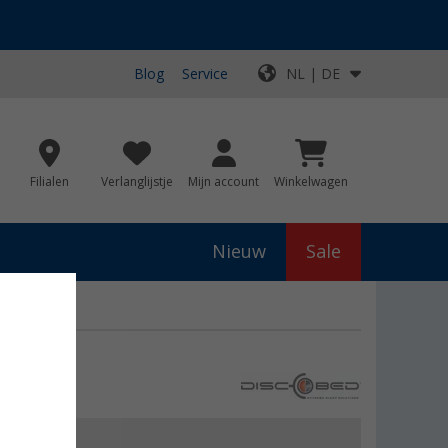
Blog
Service
NL | DE
Filialen
Verlanglijstje
Mijn account
Winkelwagen
Nieuw
Sale
van 4 Beige