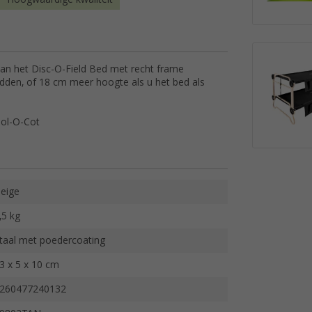
an het Disc-O-Field Bed met recht frame
dden, of 18 cm meer hoogte als u het bed als
Sol-O-Cot
eige
,5 kg
taal met poedercoating
3 x 5 x 10 cm
260477240132