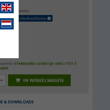
4,99
l. BTW
plus verzendkosten
r tot 5% voordeelkaartbonus
baarheid:
STANDAARD LEVERTIJD VAN 3 TOT 5
AGEN
IN WINKELWAGEN
IE & DOWNLOADS