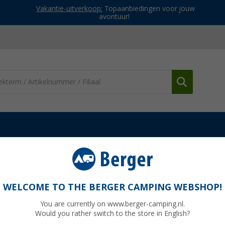
Vakantie-uitverkoop:
Topaanbiedingen voor jouw
avontuur!
cessoires
Diverse accessoires
Disc-O-Bed pootverlenging set 
4 beige
WELCOME TO THE BERGER CAMPING WEBSHOP!
You are currently on www.berger-camping.nl.
Would you rather switch to the store in English?