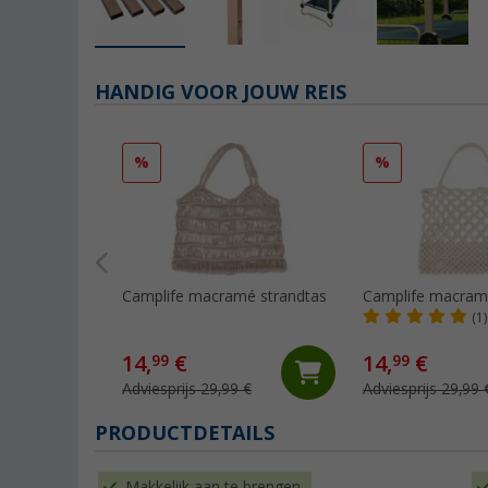
HANDIG VOOR JOUW REIS
%
%
Camplife macramé strandtas
Camplife macram
(1)
14,
€
14,
€
99
99
Adviesprijs 29,99 €
Adviesprijs 29,99 
PRODUCTDETAILS
Makkelijk aan te brengen