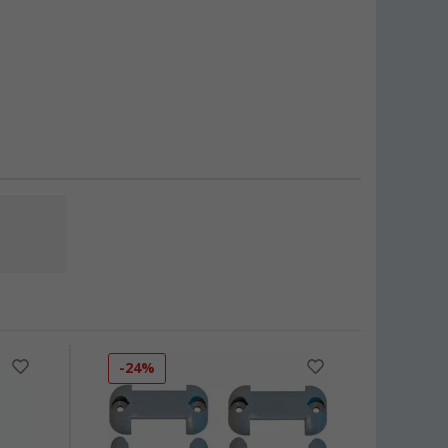
-24%
-28