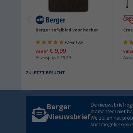
d voor
Berger tafelblad voor hocker
Cres
(
Over
100)
€ 9,99
99
vanaf
van
Adviesprijs
€ 19,99
Advie
ZULETZT BESUCHT
De nieuwsbriefregis
Berger
momenteel niet be
Nieuwsbrief
We zullen het pro
snel mogelijk oplo