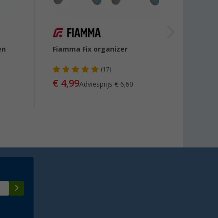
en
Fiamma Fix organizer
Bo-Ca
stoele
(17)
€ 4,99
€ 21
Adviesprijs
€ 6,60