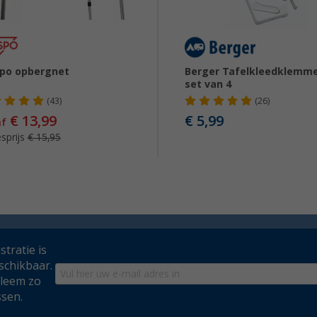
po opbergnet
Berger Tafelkleedklemm
set van 4
(43)
(26)
€ 13,99
€ 5,99
af
sprijs
€ 15,95
tratie is
schikbaar.
bleem zo
ssen.