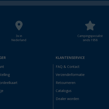
3x in
Campingspecialist
Nederland
sinds 1958
GER
KLANTENSERVICE
unt
FAQ & Contact
telling
Verzendinformatie
ordeelkaart
Retourneren
tje
Catalogus
Dealer worden