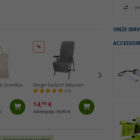
Ver
ONZE SERV
ACCESSOIR
%
%
é strandtas
Berger badstof zitkussen
Berger hoofdkuss
ligstoelen en stoe
(10)
(40)
14,
€
5,
€
99
99
€
Adviesprijs 19,99 €
Adviesprijs 14,99 €
Hoogwaardige kwaliteit