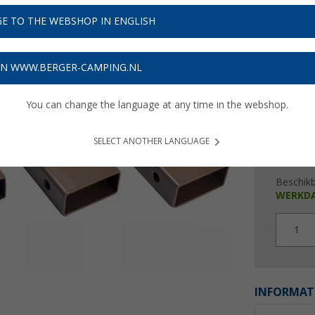
€ 3
E TO THE WEBSHOP IN ENGLISH
Prijzen inc
Verzeke
ON WWW.BERGER-CAMPING.NL
You can change the language at any time in the webshop.
SELECT ANOTHER LANGUAGE
Beschik
WERKD
1
INFORMAT