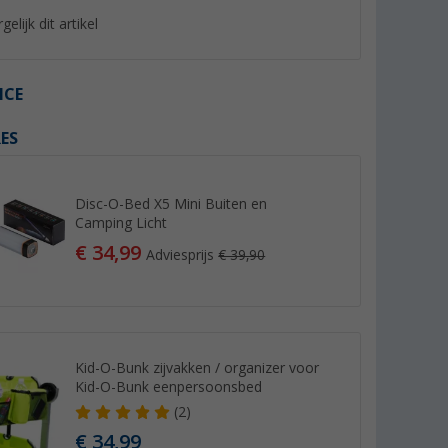
gelijk dit artikel
ICE
ES
%
%
Disc-O-Bed X5 Mini Buiten en
Camping Licht
€ 34,99
Adviesprijs
€ 39,90
en voor
Berger bekerhouder voor
Berger tafelblad XL
len groen
campingstoelen
hocker
(69)
(Mee
4,
€
9,
€
99
99
Adviesprijs 9,99 €
Adviesprijs 19,99 €
Kid-O-Bunk zijvakken / organizer voor
Kid-O-Bunk eenpersoonsbed
(2)
€ 34,99