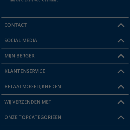
met de digitale voordeelkaart
CONTACT
SOCIAL MEDIA
Een vraag?
MIJN BERGER
Winkel vinden
KLANTENSERVICE
Mijn account
Status bestelling
BETAALMOGELIJKHEDEN
FAQ & Contact
Berger voordeelkaart
Verzendinformatie
WIJ VERZENDEN MET
Verlanglijstje
Retourneren
ONZE TOPCATEGORIEËN
Catalogus