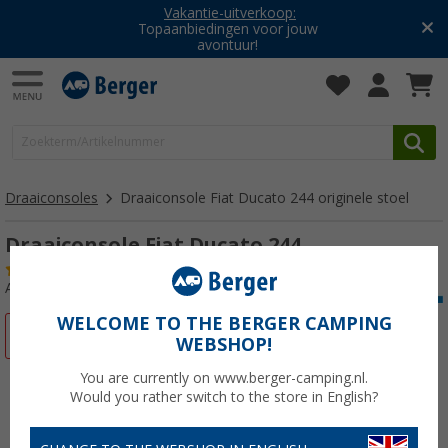
Vakantie-uitverkoop:
Topaanbiedingen voor jouw
avontuur!
Draaiconsoles
Draaiconsole Fiat Ducato 244 originele stoel
Draaiconsole Fiat Ducato 244
(12)
Artikelnr: 197490
WELCOME TO THE BERGER CAMPING
-14%
WEBSHOP!
You are currently on www.berger-camping.nl.
Would you rather switch to the store in English?