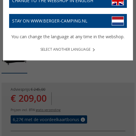
CHANGE TO THE WEBSHOP IN ENGLISH
STAY ON WWW.BERGER-CAMPING.NL
You can change the language at any time in the webshop.
SELECT ANOTHER LANGUAGE
Adviesprijs
€ 245,00
€ 209,00
Prijzen incl. BTW
gratis verzending
6,27
€ met de voordeelkaartbonus