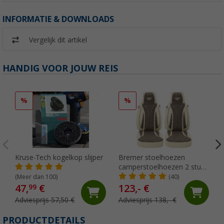
INFORMATIE & DOWNLOADS
Vergelijk dit artikel
HANDIG VOOR JOUW REIS
%
%
Kruse-Tech kogelkop slijper
Bremer stoelhoezen
camperstoelhoezen 2 stuks
voor Ducato / Jumper /
(Meer dan 100)
(40)
Boxer beige/bruin
47,
€
123,- €
99
Adviesprijs 57,50 €
Adviesprijs 138,- €
PRODUCTDETAILS