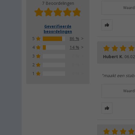
7 Beoordelingen
Waarde
Geverifieerde
beoordelingen
5
86 %
4
14 %
3
0 %
Hubert K.
06.02
2
0 %
1
0 %
"maakt een stabi
Waarde