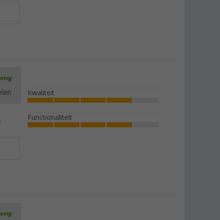
ering
elen
Kwaliteit
Functionaliteit
ering