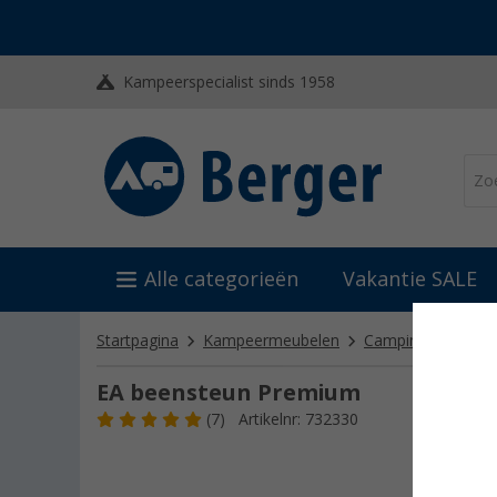
Kampeerspecialist sinds 1958
Alle categorieën
Vakantie SALE
Startpagina
Kampeermeubelen
Campingstoelen
EA beensteun Premium
(7)
Artikelnr: 732330