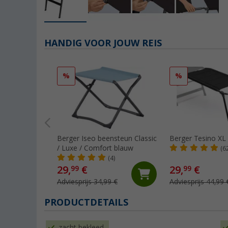
HANDIG VOOR JOUW REIS
%
%
Berger Iseo beensteun Classic
Berger Tesino XL
/ Luxe / Comfort blauw
(6
(4)
29,
€
29,
€
99
99
Adviesprijs 34,99 €
Adviesprijs 44,99 
PRODUCTDETAILS
zacht bekleed