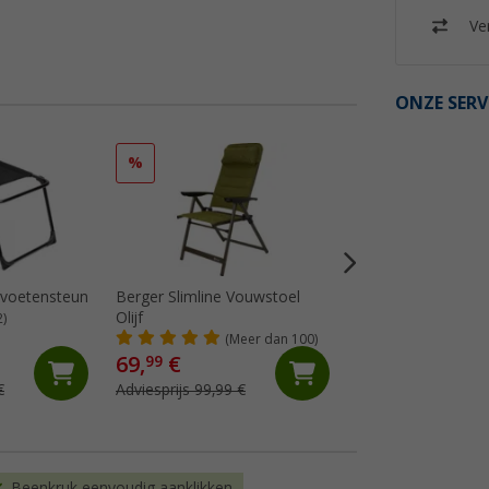
Ver
ONZE SERV
%
%
 voetensteun
Berger Slimline Vouwstoel
Berger Slimline v
Olijf
olijf
2)
(Meer dan 100)
(72)
69,
€
29,
€
99
99
€
Adviesprijs 99,99 €
Adviesprijs 39,99 €
Beenkruk eenvoudig aanklikken