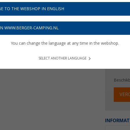
€ 1
E TO THE WEBSHOP IN ENGLISH
Prijzen inc
Verzeke
ON WWW.BERGER-CAMPING.NL
You can change the language at any time in the webshop.
SELECT ANOTHER LANGUAGE
Beschik
VERG
INFORMAT