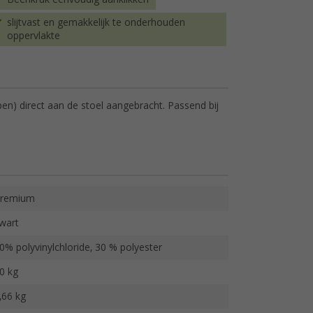
slijtvast en gemakkelijk te onderhouden
oppervlakte
pen) direct aan de stoel aangebracht. Passend bij
remium
wart
0% polyvinylchloride, 30 % polyester
0 kg
,66 kg