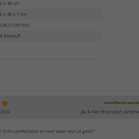
0 x 48 cm
0 x 48 x 7 cm
036231061592
A Beinaufl.
Geverifieerde waard
.2022
Ja
, ik kan dit product aanbev
!! Echt comfortabel en veel waar voor je geld!"