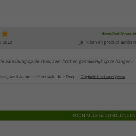
Geverifieerde waard
6.2020
Ja
, ik kan dit product aanbev
e aanvulling op de stoel, zeer licht en gemakkelijk op te hangen."
ring werd automatisch vertaald door DeepL.
Originele tekst weergeven
TOON MEER BEOORDELINGEN