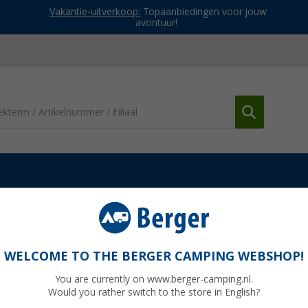
Vakantie-uitverkoop:
Topaanbiedingen voor jouw
avontuur!
Beenkruk
EA beensteun Premium
WELCOME TO THE BERGER CAMPING WEBSHOP!
You are currently on www.berger-camping.nl.
Would you rather switch to the store in English?