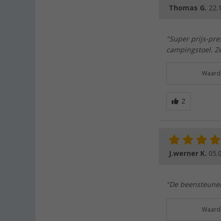
Thomas G.
22.
"Super prijs-pre
campingstoel. Ze
Waarde
J.werner K.
05.
"De beensteunen 
Waarde