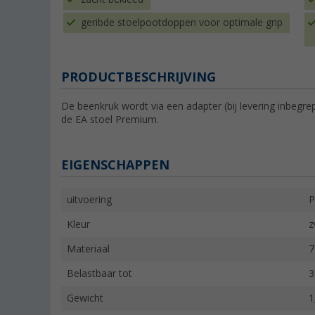
geribde stoelpootdoppen voor optimale grip
PRODUCTBESCHRIJVING
De beenkruk wordt via een adapter (bij levering inbegre
de EA stoel Premium.
EIGENSCHAPPEN
uitvoering
P
Kleur
z
Materiaal
7
Belastbaar tot
3
Gewicht
1