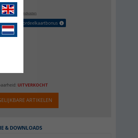
9,99
l. BTW
plus verzendkosten
r tot 5% voordeelkaartbonus
baarheid:
UITVERKOCHT
ELIJKBARE ARTIKELEN
IE & DOWNLOADS