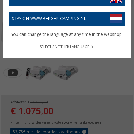
STAY ON WWW.BERGER-CAMPING.NL
You can change the language at any time in the webshop.
SELECT ANOTHER LANGUAGE
Adviesprijs
€ 1.199,00
€ 1.075,00
Prijzen incl. BTW
plus verzendkosten voor omvangrijke goederen
53,75
€ met de voordeelkaartbonus