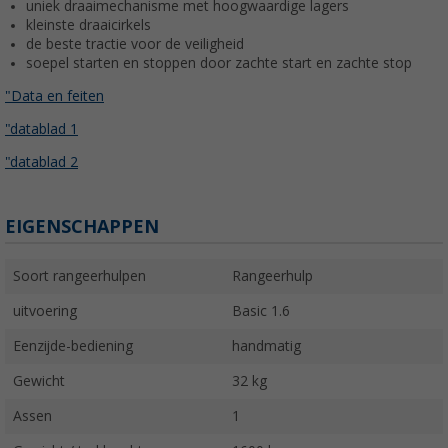
uniek draaimechanisme met hoogwaardige lagers
kleinste draaicirkels
de beste tractie voor de veiligheid
soepel starten en stoppen door zachte start en zachte stop
"Data en feiten
"datablad 1
"datablad 2
EIGENSCHAPPEN
Soort rangeerhulpen
Rangeerhulp
uitvoering
Basic 1.6
Eenzijde-bediening
handmatig
Gewicht
32 kg
Assen
1