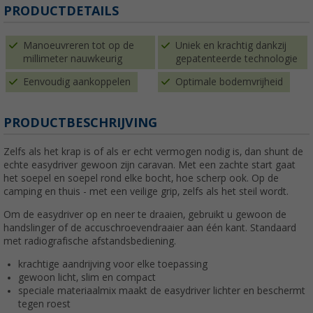
PRODUCTDETAILS
Manoeuvreren tot op de
Uniek en krachtig dankzij
millimeter nauwkeurig
gepatenteerde technologie
Eenvoudig aankoppelen
Optimale bodemvrijheid
PRODUCTBESCHRIJVING
Zelfs als het krap is of als er echt vermogen nodig is, dan shunt de
echte easydriver gewoon zijn caravan. Met een zachte start gaat
het soepel en soepel rond elke bocht, hoe scherp ook. Op de
camping en thuis - met een veilige grip, zelfs als het steil wordt.
Om de easydriver op en neer te draaien, gebruikt u gewoon de
handslinger of de accuschroevendraaier aan één kant. Standaard
met radiografische afstandsbediening.
krachtige aandrijving voor elke toepassing
gewoon licht, slim en compact
speciale materiaalmix maakt de easydriver lichter en beschermt
tegen roest