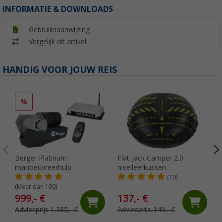
INFORMATIE & DOWNLOADS
Gebruiksaanwijzing
Vergelijk dit artikel
HANDIG VOOR JOUW REIS
%
Berger Platinum
Flat-Jack Camper 2.0
manoeuvreerhulp
nivelleerkussen
volautomatisch antraciet
(70)
(Meer dan 100)
999,- €
137,- €
Adviesprijs 1.385,- €
Adviesprijs 149,- €