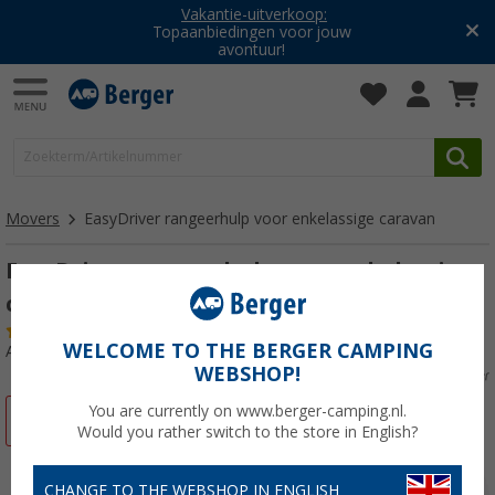
Vakantie-uitverkoop:
Topaanbiedingen voor jouw
avontuur!
Movers
EasyDriver rangeerhulp voor enkelassige caravan
EasyDriver rangeerhulp voor enkelassige
caravan
(4)
WELCOME TO THE BERGER CAMPING
Artikelnr: 344250
WEBSHOP!
You are currently on www.berger-camping.nl.
-10%
Would you rather switch to the store in English?
CHANGE TO THE WEBSHOP IN ENGLISH