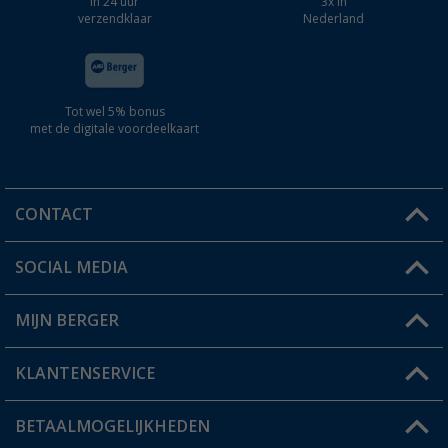
In 24 uur
3x in
verzendklaar
Nederland
Tot wel 5% bonus
met de digitale voordeelkaart
CONTACT
SOCIAL MEDIA
Een vraag?
MIJN BERGER
Winkel vinden
KLANTENSERVICE
Mijn account
Status bestelling
BETAALMOGELIJKHEDEN
FAQ & Contact