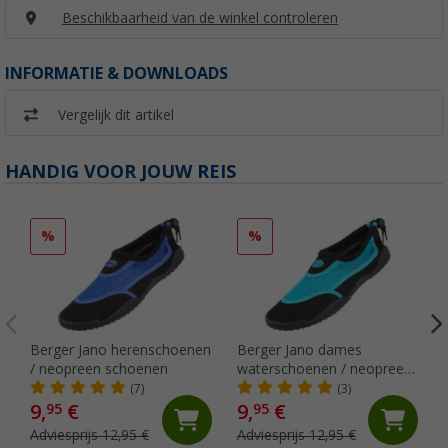
Beschikbaarheid van de winkel controleren
INFORMATIE & DOWNLOADS
Vergelijk dit artikel
HANDIG VOOR JOUW REIS
%
%
Berger Jano herenschoenen
Berger Jano dames
/ neopreen schoenen
waterschoenen / neopreen
schoenen
(7)
(3)
9,
€
9,
€
95
95
Adviesprijs 12,95 €
Adviesprijs 12,95 €