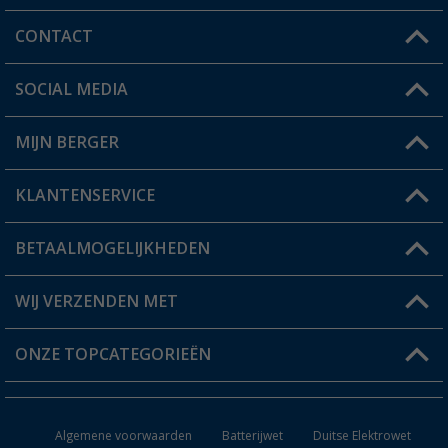
CONTACT
SOCIAL MEDIA
Een vraag?
MIJN BERGER
Winkel vinden
KLANTENSERVICE
Mijn account
Status bestelling
BETAALMOGELIJKHEDEN
FAQ & Contact
Berger voordeelkaart
Verzendinformatie
WIJ VERZENDEN MET
Verlanglijstje
Retourneren
ONZE TOPCATEGORIEËN
Catalogus
Camper en caravan accessoires
Dealer worden
Algemene voorwaarden
Batterijwet
Duitse Elektrowet