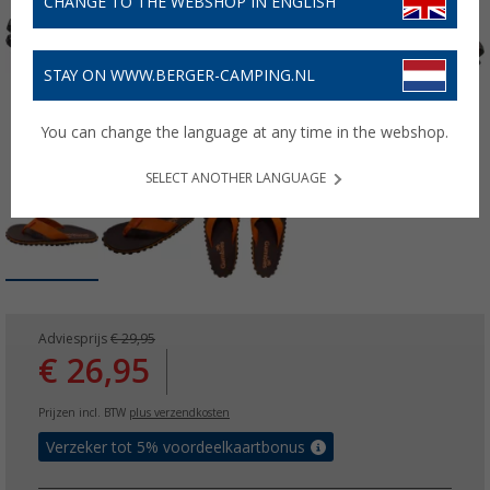
CHANGE TO THE WEBSHOP IN ENGLISH
STAY ON WWW.BERGER-CAMPING.NL
You can change the language at any time in the webshop.
SELECT ANOTHER LANGUAGE
Adviesprijs
€ 29,95
€ 26,95
Prijzen incl. BTW
plus verzendkosten
Verzeker tot 5% voordeelkaartbonus