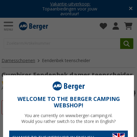
Vakantie-uitverkoop:
Topaanbiedingen voor jouw
avontuur!
Damesschoenen
Eendenbek teenscheider
Gumbires Eendenbek dames teenscheider
(2)
Artikelnr: 50657136
WELCOME TO THE BERGER CAMPING
WEBSHOP!
-10%
You are currently on www.berger-camping.nl.
Would you rather switch to the store in English?