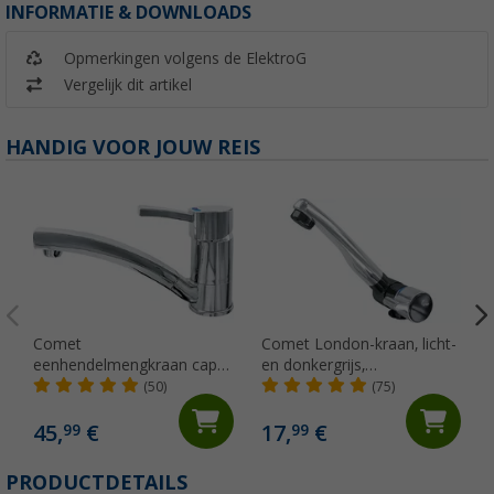
INFORMATIE & DOWNLOADS
Opmerkingen volgens de ElektroG
Vergelijk dit artikel
HANDIG VOOR JOUW REIS
Comet
Comet London-kraan, licht-
eenhendelmengkraan capri
en donkergrijs,
kompakt
neerklapbaar met
(50)
(75)
microschakelaar voor
caravans en campers,
45,
€
17,
€
99
99
chroom
PRODUCTDETAILS