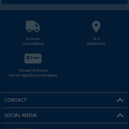
In 24 uur
3x in
verzendklaar
Nederland
Tot wel 5% bonus
met de digitale voordeelkaart
CONTACT
SOCIAL MEDIA
Een vraag?