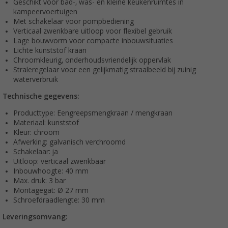
Geschikt voor bad-, was- en kleine keukenruimtes in
kampeervoertuigen
Met schakelaar voor pompbediening
Verticaal zwenkbare uitloop voor flexibel gebruik
Lage bouwvorm voor compacte inbouwsituaties
Lichte kunststof kraan
Chroomkleurig, onderhoudsvriendelijk oppervlak
Straleregelaar voor een gelijkmatig straalbeeld bij zuinig
waterverbruik
Technische gegevens:
Producttype: Eengreepsmengkraan / mengkraan
Materiaal: kunststof
Kleur: chroom
Afwerking: galvanisch verchroomd
Schakelaar: ja
Uitloop: verticaal zwenkbaar
Inbouwhoogte: 40 mm
Max. druk: 3 bar
Montagegat: Ø 27 mm
Schroefdraadlengte: 30 mm
Leveringsomvang: