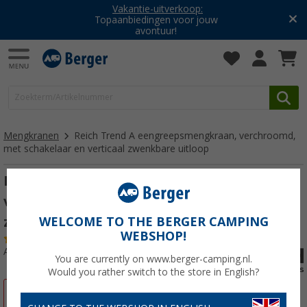
Vakantie-uitverkoop:
Topaanbiedingen voor jouw
avontuur!
Mengkranen
Reich Trend A eengreepsmengkraan, verchroomd,
met schakelaar en verticaal zwenkbare uitloop
Reich Trend A eengreepsmengkraan,
verchroomd, met schakelaar en verticaal
zwenkbare uitloop
WELCOME TO THE BERGER CAMPING
WEBSHOP!
(25)
Artikelnr: 136470
You are currently on www.berger-camping.nl.
Would you rather switch to the store in English?
-20%