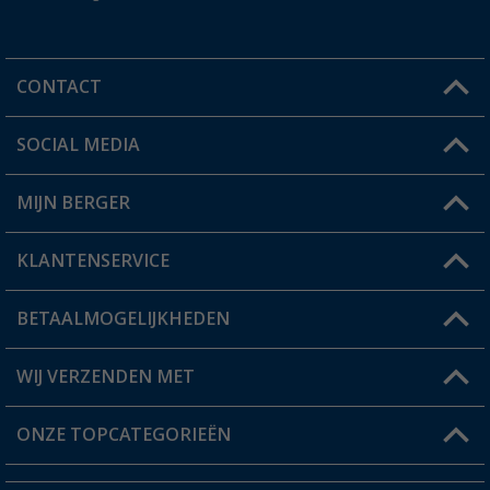
CONTACT
SOCIAL MEDIA
Een vraag?
MIJN BERGER
Winkel vinden
KLANTENSERVICE
Mijn account
Status bestelling
BETAALMOGELIJKHEDEN
FAQ & Contact
Berger voordeelkaart
Verzendinformatie
WIJ VERZENDEN MET
Verlanglijstje
Retourneren
ONZE TOPCATEGORIEËN
Catalogus