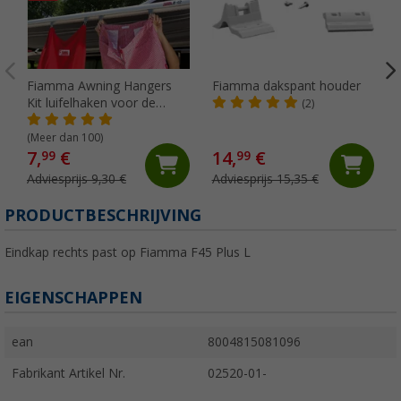
Fiamma Awning Hangers
Fiamma dakspant houder
Kit luifelhaken voor de
(2)
peesgeleider
(Meer dan 100)
7,
€
14,
€
99
99
Adviesprijs 9,30 €
Adviesprijs 15,35 €
PRODUCTBESCHRIJVING
Eindkap rechts past op Fiamma F45 Plus L
EIGENSCHAPPEN
ean
8004815081096
Fabrikant Artikel Nr.
02520-01-