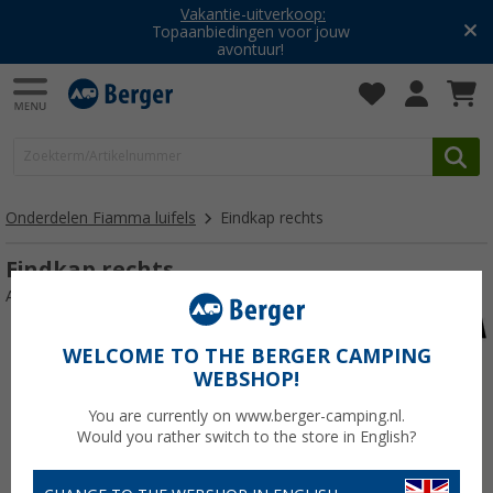
Vakantie-uitverkoop:
Topaanbiedingen voor jouw
avontuur!
Onderdelen Fiamma luifels
Eindkap rechts
Eindkap rechts
Artikelnr: 140233
WELCOME TO THE BERGER CAMPING
WEBSHOP!
You are currently on www.berger-camping.nl.
Would you rather switch to the store in English?