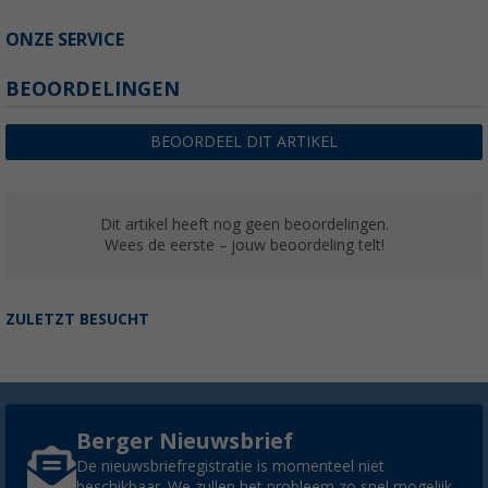
ONZE SERVICE
BEOORDELINGEN
BEOORDEEL DIT ARTIKEL
Dit artikel heeft nog geen beoordelingen.
Wees de eerste – jouw beoordeling telt!
ZULETZT BESUCHT
Berger Nieuwsbrief
De nieuwsbriefregistratie is momenteel niet
beschikbaar. We zullen het probleem zo snel mogelijk