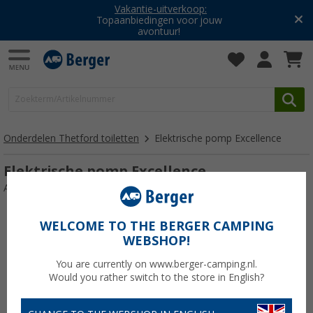
Vakantie-uitverkoop:
Topaanbiedingen voor jouw
avontuur!
Onderdelen Thetford toiletten
Elektrische pomp Excellence
Elektrische pomp Excellence
Artikelnr: PumpeElektrischExcellence119413
WELCOME TO THE BERGER CAMPING
WEBSHOP!
You are currently on www.berger-camping.nl.
Would you rather switch to the store in English?