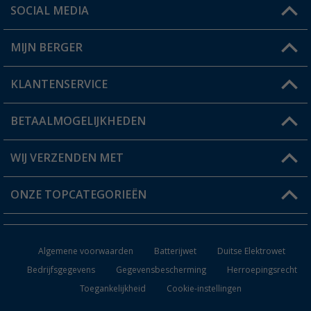
SOCIAL MEDIA
Een vraag?
MIJN BERGER
Winkel vinden
KLANTENSERVICE
Mijn account
Status bestelling
BETAALMOGELIJKHEDEN
FAQ & Contact
Berger voordeelkaart
Verzendinformatie
WIJ VERZENDEN MET
Verlanglijstje
Retourneren
ONZE TOPCATEGORIEËN
Catalogus
Camper en caravan accessoires
Dealer worden
Algemene voorwaarden
Batterijwet
Duitse Elektrowet
Keukenaccessoires
Bedrijfsgegevens
Gegevensbescherming
Herroepingsrecht
Toegankelijkheid
Cookie-instellingen
Campingmeubilair