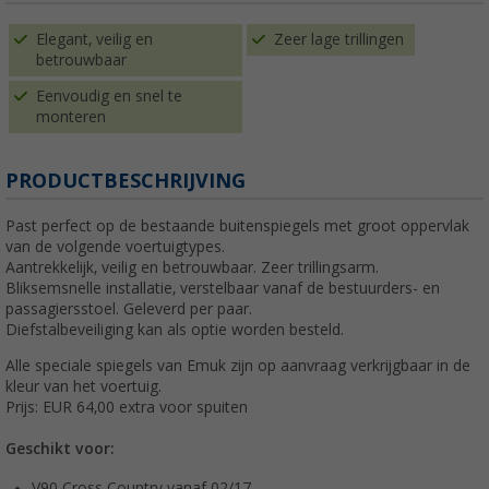
Elegant, veilig en
Zeer lage trillingen
betrouwbaar
Eenvoudig en snel te
monteren
PRODUCTBESCHRIJVING
Past perfect op de bestaande buitenspiegels met groot oppervlak
van de volgende voertuigtypes.
Aantrekkelijk, veilig en betrouwbaar. Zeer trillingsarm.
Bliksemsnelle installatie, verstelbaar vanaf de bestuurders- en
passagiersstoel. Geleverd per paar.
Diefstalbeveiliging kan als optie worden besteld.
Alle speciale spiegels van Emuk zijn op aanvraag verkrijgbaar in de
kleur van het voertuig.
Prijs: EUR 64,00 extra voor spuiten
Geschikt voor:
V90 Cross Country vanaf 02/17