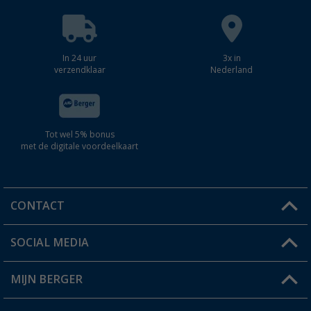
In 24 uur
3x in
verzendklaar
Nederland
Tot wel 5% bonus
met de digitale voordeelkaart
CONTACT
SOCIAL MEDIA
Een vraag?
MIJN BERGER
Winkel vinden