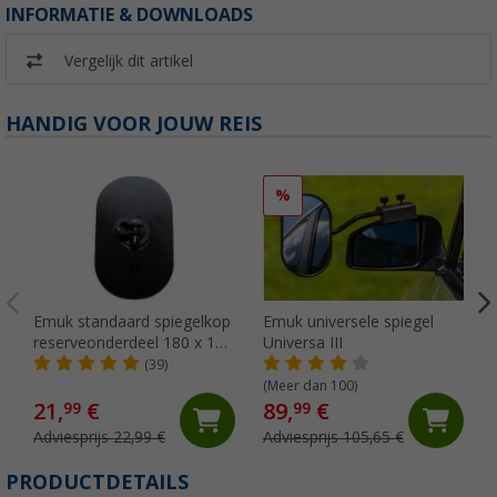
INFORMATIE & DOWNLOADS
Vergelijk dit artikel
HANDIG VOOR JOUW REIS
%
Emuk standaard spiegelkop
Emuk universele spiegel
reserveonderdeel 180 x 120
Universa III
mm
(39)
(Meer dan 100)
21,
€
89,
€
99
99
Adviesprijs 22,99 €
Adviesprijs 105,65 €
PRODUCTDETAILS