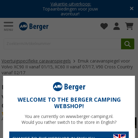
Vakantie-uitverkoop:
Topaanbiedingen voor jouw
avontuur!
Voertuigspecifieke caravanspiegels
Emuk caravanspiegel voor
Volvo XC90 II vanaf 01/15, XC60 II vanaf 07/17, V90 Cross Country
vanaf 02/17
Emuk caravanspiegel voor Volvo XC90 II
vanaf 01/15, XC60 II vanaf 07/17, V90 Cross
WELCOME TO THE BERGER CAMPING
Country vanaf 02/17
WEBSHOP!
(17)
You are currently on www.berger-camping.nl.
Artikelnr: 276300
Would you rather switch to the store in English?