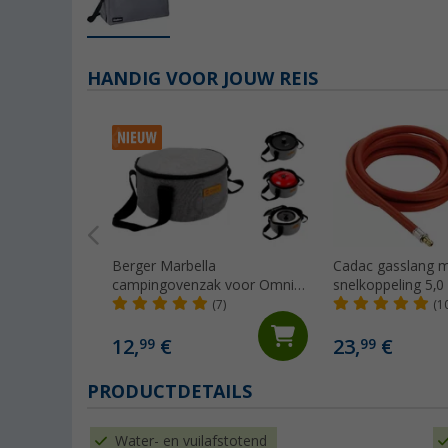
HANDIG VOOR JOUW REIS
Berger Marbella
Cadac gasslang 
campingovenzak voor Omnia
snelkoppeling 5,0
Classic, Maxi, Enders Vamo,
(7)
(1
Roadbacker
12,
€
23,
€
99
99
PRODUCTDETAILS
Water- en vuilafstotend