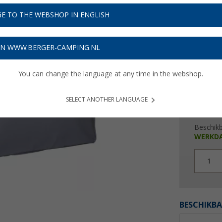
€ 2
E TO THE WEBSHOP IN ENGLISH
Prijzen inc
Verzeke
ON WWW.BERGER-CAMPING.NL
You can change the language at any time in the webshop.
SELECT ANOTHER LANGUAGE
Beschik
WERKD
1
BESCHIKBA