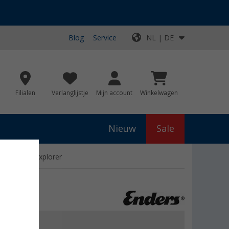
Blog
Service
NL | DE
Filialen
Verlanglijstje
Mijn account
Winkelwagen
Nieuw
Sale
ansporttas Explorer
js
€ 29,90