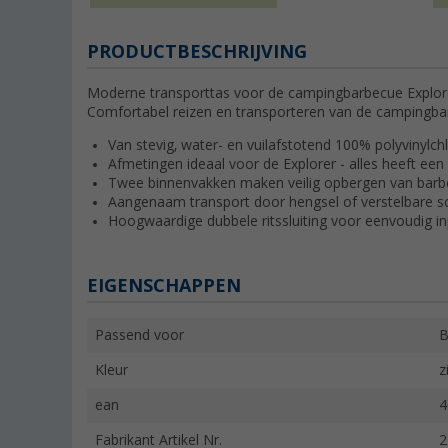
PRODUCTBESCHRIJVING
Moderne transporttas voor de campingbarbecue Explor
Comfortabel reizen en transporteren van de campingb
Van stevig, water- en vuilafstotend 100% polyvinylch
Afmetingen ideaal voor de Explorer - alles heeft een 
Twee binnenvakken maken veilig opbergen van barbe
Aangenaam transport door hengsel of verstelbare 
Hoogwaardige dubbele ritssluiting voor eenvoudig 
EIGENSCHAPPEN
Passend voor
B
Kleur
z
ean
4
Fabrikant Artikel Nr.
2