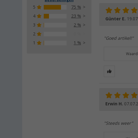
beoordelingen
5
75 %
4
23 %
Günter E.
19.07
3
2 %
2
0 %
"Goed artikel!"
1
1 %
Waarde
Erwin H.
07.07.
"Steeds weer"