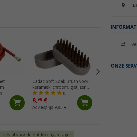
Be
INFORMAT
%
Ver
ONZE SERV
met
Cadac Soft Soak Brush voor
Cadac Roestvrijsta
 m
keramiek, chroom, gietijzer en
Koffiepothouder 1
geëmailleerde oppervlakken
0)
(5)
(8)
12 cm
8,
€
7,
€
99
99
Adviesprijs 9,95 €
Adviesprijs 9,95 €
Ideaal voor de ontdekkingsreiziger