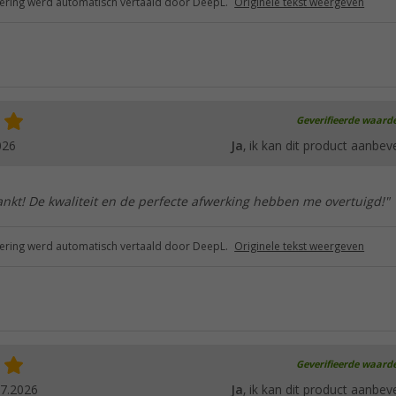
ring werd automatisch vertaald door DeepL.
Originele tekst weergeven
Geverifieerde waard
026
Ja
, ik kan dit product aanbev
nkt! De kwaliteit en de perfecte afwerking hebben me overtuigd!"
ring werd automatisch vertaald door DeepL.
Originele tekst weergeven
Geverifieerde waard
07.2026
Ja
, ik kan dit product aanbev