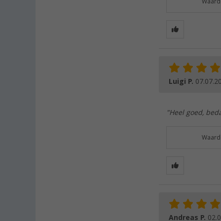
Waarde
Luigi P.
07.07.2
"Heel goed, beda
Waarde
Andreas P.
02.