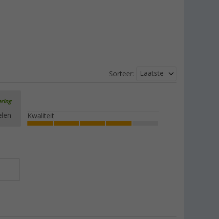
Laatste
Sorteer:
ering
elen
Kwaliteit