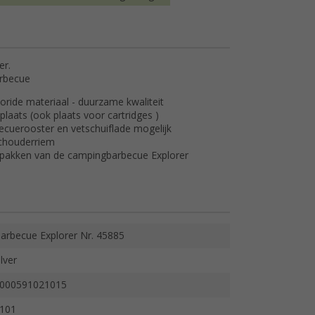
er.
arbecue
loride materiaal - duurzame kwaliteit
plaats (ook plaats voor cartridges )
cuerooster en vetschuiflade mogelijk
schouderriem
inpakken van de campingbarbecue Explorer
arbecue Explorer Nr. 45885
ilver
000591021015
101