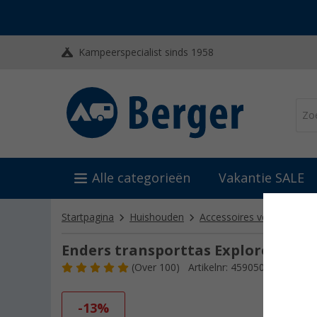
Kampeerspecialist sinds 1958
Alle categorieën
Vakantie SALE
Startpagina
Huishouden
Accessoires voor barbecu
Enders transporttas Explorer
(
Over
100)
Artikelnr: 459050
-13%