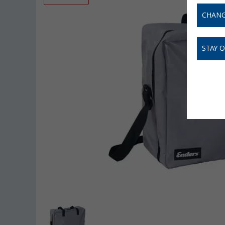
CHANG
STAY 