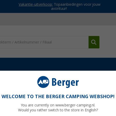
Vakantie-uitverkoop:
Topaanbiedingen voor jouw
avontuur!
es & kooktoestellen
BBQ beschermhoezen & tassen
Enders tr
WELCOME TO THE BERGER CAMPING WEBSHOP!
You are currently on www.berger-camping.nl.
Would you rather switch to the store in English?
Adviespri