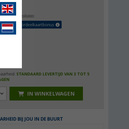
5,99
l. BTW
plus verzendkosten
r tot 5% voordeelkaartbonus
baarheid:
STANDAARD LEVERTIJD VAN 3 TOT 5
AGEN
IN WINKELWAGEN
ARHEID BIJ JOU IN DE BUURT