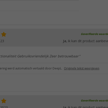
Geverifieerde waard
023
Ja
, ik kan dit product aanbev
tionaliteit Gebruiksvriendelijk Zeer betrouwbaar"
ring werd automatisch vertaald door DeepL.
Originele tekst weergeven
Geverifieerde waard
.2023
Ja
, ik kan dit product aanbev