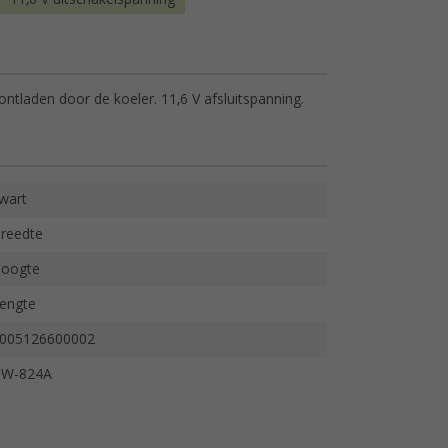
ontladen door de koeler. 11,6 V afsluitspanning.
wart
reedte
oogte
engte
005126600002
W-824A