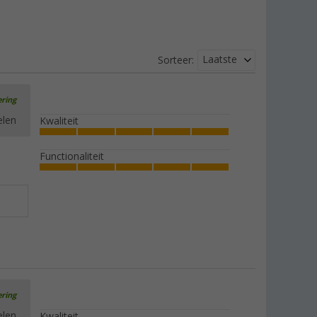
Laatste
Sorteer:
ering
elen
Kwaliteit
Functionaliteit
ering
elen
Kwaliteit