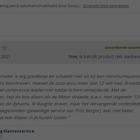
ring werd automatisch vertaald door DeepL.
Originele tekst weergeven
Geverifieerde waard
.2021
Nee
, ik kan dit product niet aanbev
meter is erg goedkoop en schakelt niet uit bij een minimumspann
oals beschreven. Hoewel de auto-accu meer dan 12 volt had, draaid
l compressor koeler niet totdat ik hem verwijderde. Met de
, liep de box alleen als de Motor draaide, d.w.z. met ongeveer 13
an de dynamo. Ik klaagde erover, maar het vervangende onderdeel,
toegezonden (geweldige service van Fritz Berger), was niet beter.
e wat dieper in je buidel tasten."
g Klantenservice:
.,