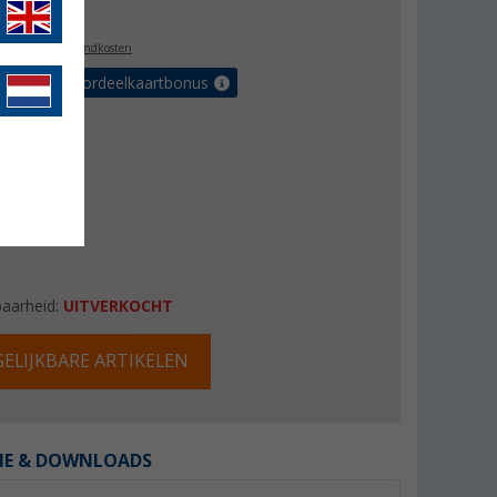
0,99
l. BTW
plus verzendkosten
r tot 5% voordeelkaartbonus
baarheid:
UITVERKOCHT
ELIJKBARE ARTIKELEN
IE & DOWNLOADS