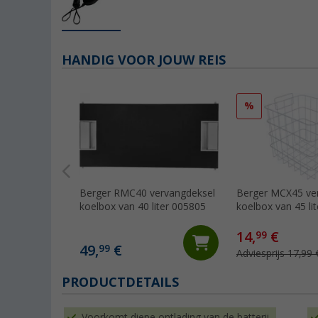
HANDIG VOOR JOUW REIS
%
Berger RMC40 vervangdeksel
Berger MCX45 ve
koelbox van 40 liter 005805
koelbox van 45 li
14,
€
99
49,
€
99
Adviesprijs 17,99 
PRODUCTDETAILS
Voorkomt diepe ontlading van de batterij