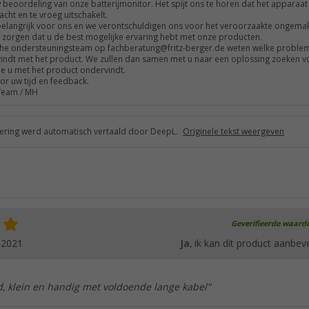
beoordeling van onze batterijmonitor. Het spijt ons te horen dat het apparaat 
cht en te vroeg uitschakelt.
belangrijk voor ons en we verontschuldigen ons voor het veroorzaakte ongema
 zorgen dat u de best mogelijke ervaring hebt met onze producten.
sche ondersteuningsteam op fachberatung@fritz-berger.de weten welke proble
vindt met het product. We zullen dan samen met u naar een oplossing zoeken v
e u met het product ondervindt.
oor uw tijd en feedback.
 Team / MH
ring werd automatisch vertaald door DeepL.
Originele tekst weergeven
Geverifieerde waard
.2021
Ja
, ik kan dit product aanbev
d, klein en handig met voldoende lange kabel"