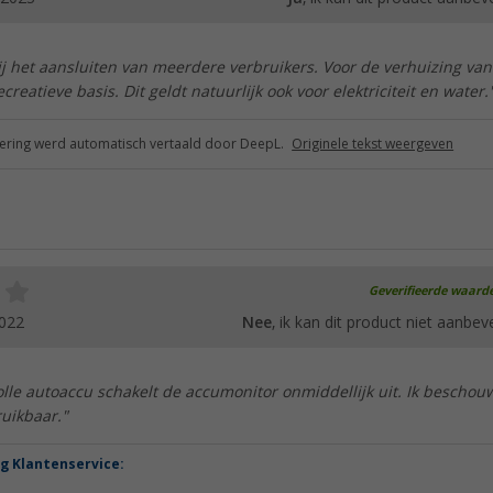
ij het aansluiten van meerdere verbruikers. Voor de verhuizing va
recreatieve basis. Dit geldt natuurlijk ook voor elektriciteit en water.
ring werd automatisch vertaald door DeepL.
Originele tekst weergeven
Geverifieerde waard
2022
Nee
, ik kan dit product niet aanbev
le autoaccu schakelt de accumonitor onmiddellijk uit. Ik beschou
uikbaar."
g Klantenservice: