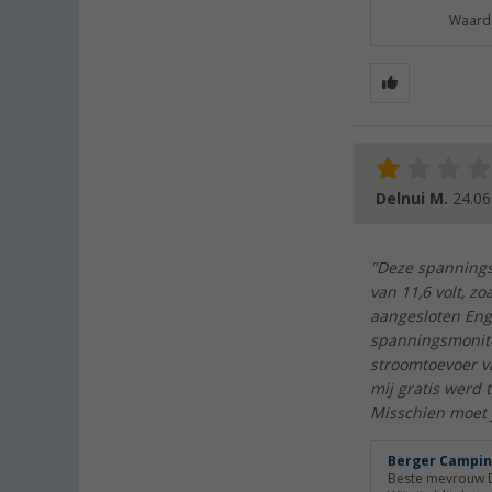
Waarde
Delnui M.
24.06
"Deze spannings
van 11,6 volt, z
aangesloten Enge
spanningsmonitor
stroomtoevoer v
mij gratis werd 
Misschien moet j
Berger Campin
Beste mevrouw D