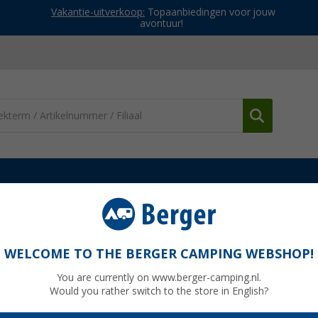
Vakantie-uitverkoop:
Topaanbiedingen voor jouw
avontuur!
ccu toebehoren
Engel batterijmonitor voor koelboxen 12V
xen 12V
WELCOME TO THE BERGER CAMPING WEBSHOP!
You are currently on www.berger-camping.nl.
Would you rather switch to the store in English?