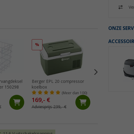
Ver
ONZE SERV
ACCESSOIR
%
%
rvangdeksel
Berger EPL 20 compressor
Berger thermo-ele
ter 150298
koelbox
koelbox Z2 30 Lite
(Meer dan 100)
(Me
169,- €
64,
€
99
€
Adviesprijs 239,- €
Adviesprijs 79,99 €
11,6 V uitschakelspanning