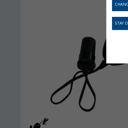
CHANG
STAY 