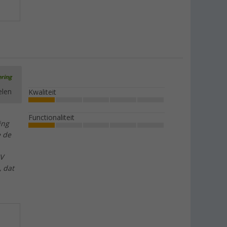
ering
elen
Kwaliteit
Functionaliteit
ing
e de
 V
 dat