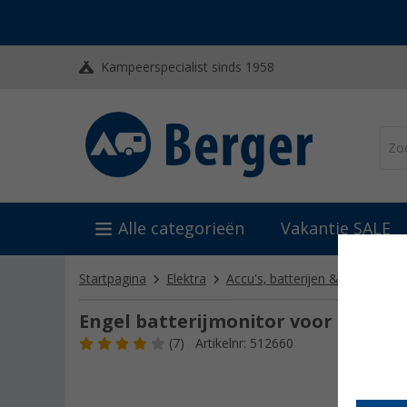
Kampeerspecialist sinds 1958
Alle categorieën
Vakantie SALE
Startpagina
Elektra
Accu's, batterijen & laders
A
Engel batterijmonitor voor koelbo
(7)
Artikelnr: 512660