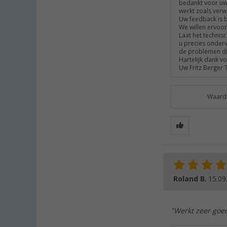
bedankt voor uw 
werkt zoals verwa
Uw feedback is 
We willen ervoor
Laat het techni
u precies onder
de problemen di
Hartelijk dank v
Uw Fritz Berger
Waarde
Roland B.
15.09
"Werkt zeer goe