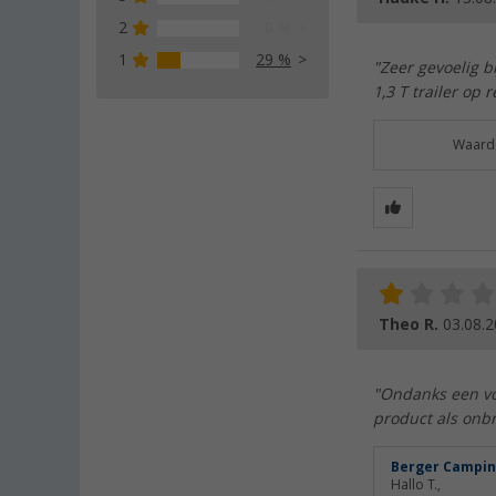
2
0 %
1
29 %
"Zeer gevoelig b
1,3 T trailer op 
Waarde
Theo R.
03.08.
"Ondanks een vol
product als onbr
Berger Campin
Hallo T.,