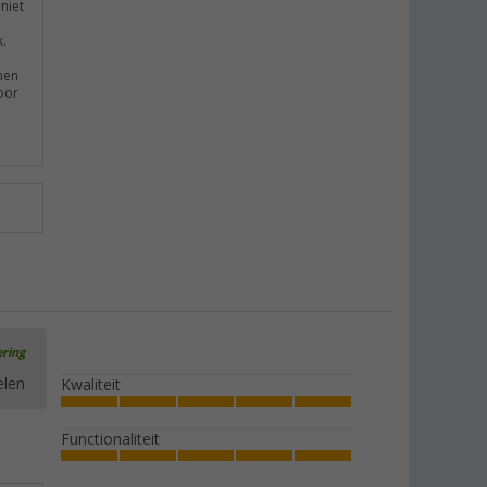
niet
k.
men
oor
ering
elen
Kwaliteit
Functionaliteit