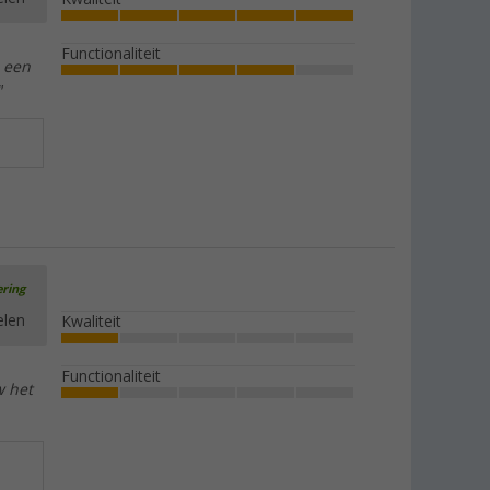
Functionaliteit
n een
"
ering
elen
Kwaliteit
Functionaliteit
w het