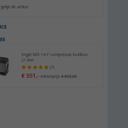
gelijk dit artikel
ICE
ES
%
%
Engel MD-14-F compressie koelbox
21 liter
(7)
€ 551,-
Adviesprijs
€ 855,00
ktrische
Berger koelboxstandaard
Berger LifePo4 lith
r
120 Ah 12V met Bl
(Meer dan 100)
er dan 100)
(96)
19,
€
399,- €
99
Adviesprijs 29,99 €
Adviesprijs 799,- €