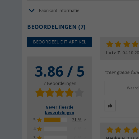
Fabrikant informatie
BEOORDELINGEN
(7)
BEOORDEEL DIT ARTIKEL
Lutz Z.
04.10.2
3.86 / 5
"zeer goede func
7 Beoordelingen
Waarde
Geverifieerde
beoordelingen
5
71 %
4
0 %
3
0 %
Hauke H.
13.08