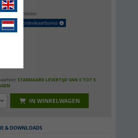
5,99
l. BTW
plus verzendkosten
r tot 5% voordeelkaartbonus
baarheid:
STANDAARD LEVERTIJD VAN 3 TOT 5
AGEN
IN WINKELWAGEN
IE & DOWNLOADS