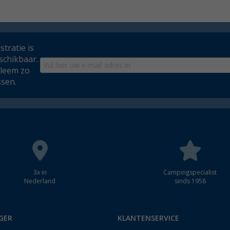
tratie is
schikbaar.
bleem zo
ssen.
3x in
Campingspecialist
Nederland
sinds 1958
GER
KLANTENSERVICE