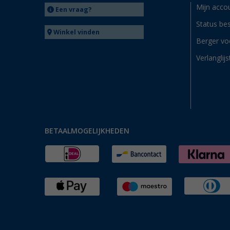
Mijn acco
Een vraag?
Status bes
Winkel vinden
Berger vo
Verlanglijs
BETAALMOGELIJKHEDEN