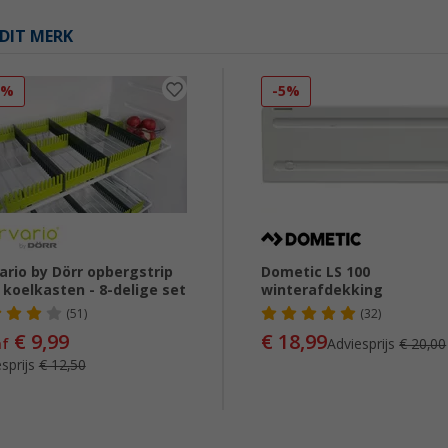
DIT MERK
0%
-5%
ario by Dörr opbergstrip
Dometic LS 100
 koelkasten - 8-delige set
winterafdekking
(51)
(32)
€ 9,99
€ 18,99
af
Adviesprijs
€ 20,00
sprijs
€ 12,50