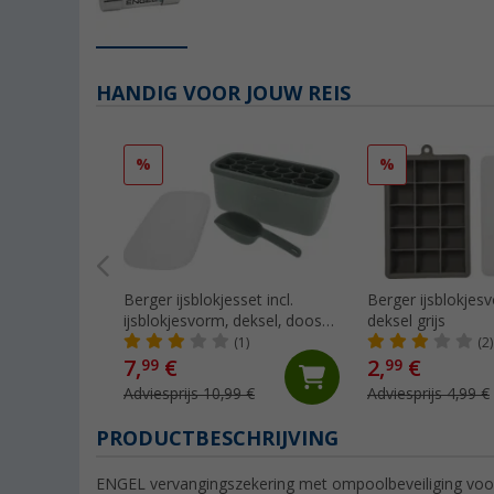
HANDIG VOOR JOUW REIS
%
%
Berger ijsblokjesset incl.
Berger ijsblokje
ijsblokjesvorm, deksel, doos
deksel grijs
en ijsschep groen
(1)
(2)
7,
€
2,
€
99
99
Adviesprijs 10,99 €
Adviesprijs 4,99 €
PRODUCTBESCHRIJVING
ENGEL vervangingszekering met ompoolbeveiliging voor