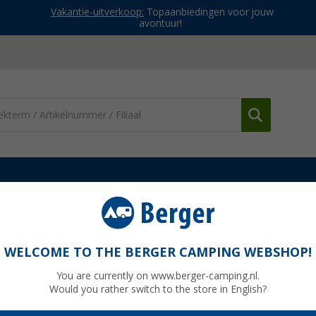
Vakantie-uitverkoop:
Topaanbiedingen voor jouw
avontuur!
sten
Accessoires
Engel vervangende zekering 12 V
WELCOME TO THE BERGER CAMPING WEBSHOP!
You are currently on www.berger-camping.nl.
Would you rather switch to the store in English?