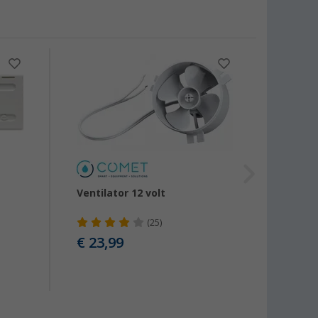
Ventilator 12 volt
Domet
ventil
absor
(25)
deur 
€ 23,99
€ 72