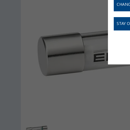
CHANG
STAY 