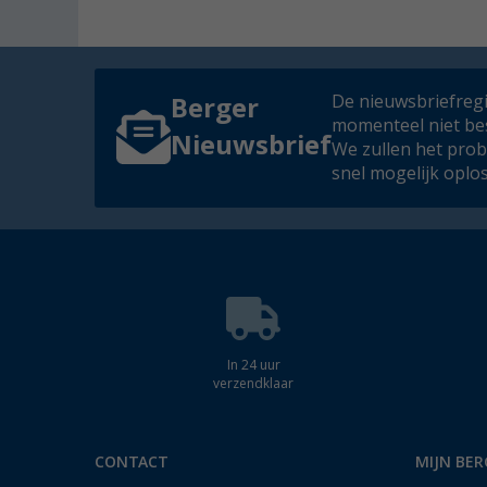
De nieuwsbriefregis
Berger
momenteel niet be
Nieuwsbrief
We zullen het pro
snel mogelijk oplo
In 24 uur
verzendklaar
CONTACT
MIJN BER