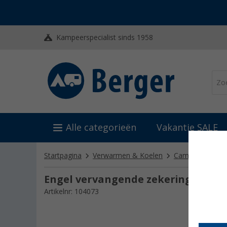
Kampeerspecialist sinds 1958
Alle categorieën
Vakantie SALE
Startpagina
Verwarmen & Koelen
Camping koelka
Engel vervangende zekering 12 V
Artikelnr: 104073