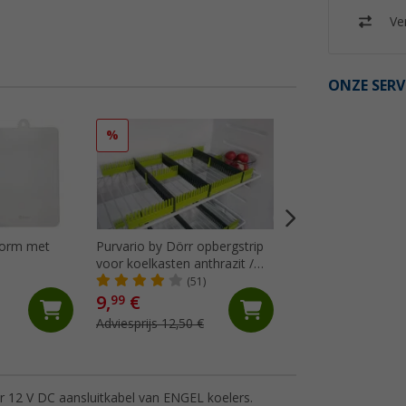
Ver
ONZE SERV
%
%
svorm met
Purvario by Dörr opbergstrip
Thetford ventilati
voor koelkasten anthrazit /
winterventilatieaf
lime - 8-delige set
(51)
(2)
9,
€
20,
€
99
99
Adviesprijs 12,50 €
Adviesprijs 23,95 €
 12 V DC aansluitkabel van ENGEL koelers.