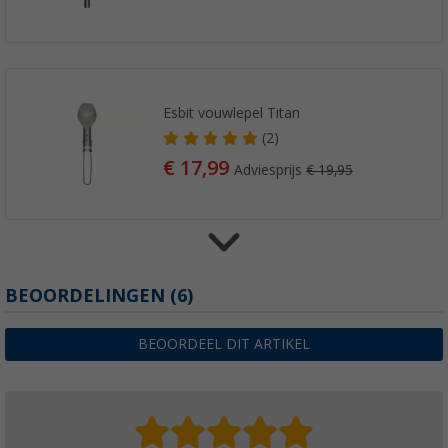
Esbit vouwlepel Titan
(2)
€ 17,99
Adviesprijs
€ 19,95
Esbit 2 in 1 vork/lepel titanium
BEOORDELINGEN
(6)
(1)
€ 17,99
BEOORDEEL DIT ARTIKEL
Adviesprijs
€ 19,95