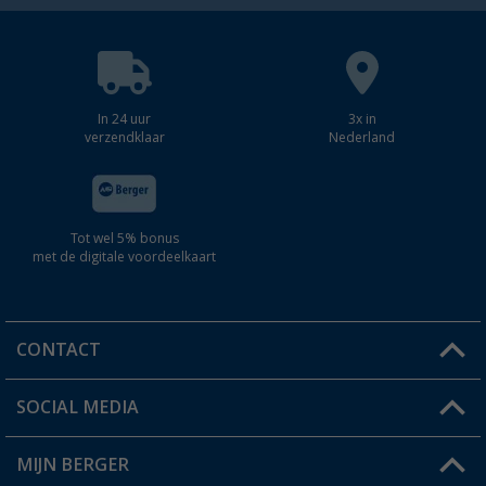
In 24 uur
3x in
verzendklaar
Nederland
Tot wel 5% bonus
met de digitale voordeelkaart
CONTACT
SOCIAL MEDIA
Een vraag?
MIJN BERGER
Winkel vinden