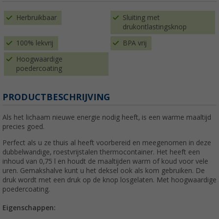
Herbruikbaar
Sluiting met
drukontlastingsknop
100% lekvrij
BPA vrij
Hoogwaardige
poedercoating
PRODUCTBESCHRIJVING
Als het lichaam nieuwe energie nodig heeft, is een warme maaltijd
precies goed.
Perfect als u ze thuis al heeft voorbereid en meegenomen in deze
dubbelwandige, roestvrijstalen thermocontainer. Het heeft een
inhoud van 0,75 l en houdt de maaltijden warm of koud voor vele
uren. Gemakshalve kunt u het deksel ook als kom gebruiken. De
druk wordt met een druk op de knop losgelaten. Met hoogwaardige
poedercoating.
Eigenschappen: