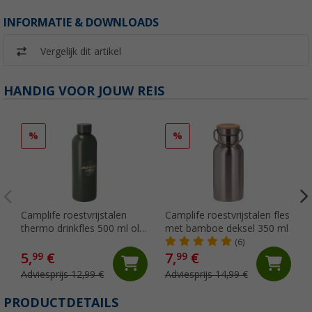
INFORMATIE & DOWNLOADS
Vergelijk dit artikel
HANDIG VOOR JOUW REIS
%
%
Camplife roestvrijstalen
Camplife roestvrijstalen fles
thermo drinkfles 500 ml olijf
met bamboe deksel 350 ml
mat
(6)
5,
€
7,
€
99
99
Adviesprijs 12,99 €
Adviesprijs 14,99 €
PRODUCTDETAILS