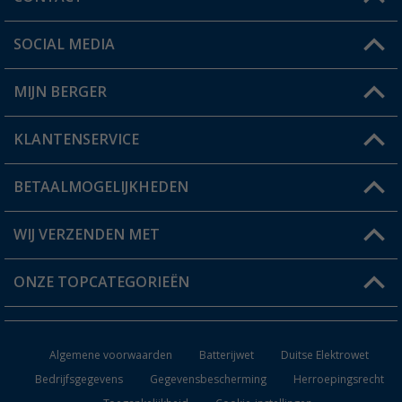
SOCIAL MEDIA
Een vraag?
MIJN BERGER
Winkel vinden
KLANTENSERVICE
Mijn account
Status bestelling
BETAALMOGELIJKHEDEN
FAQ & Contact
Berger voordeelkaart
Verzendinformatie
WIJ VERZENDEN MET
Verlanglijstje
Retourneren
ONZE TOPCATEGORIEËN
Catalogus
Camper en caravan accessoires
Dealer worden
Algemene voorwaarden
Batterijwet
Duitse Elektrowet
Keukenaccessoires
Bedrijfsgegevens
Gegevensbescherming
Herroepingsrecht