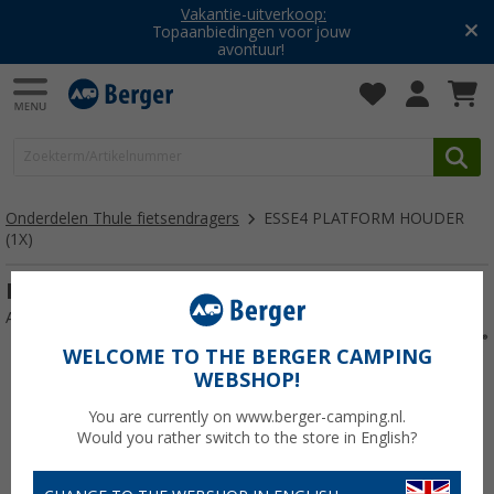
Vakantie-uitverkoop:
Topaanbiedingen voor jouw
avontuur!
Onderdelen Thule fietsendragers
ESSE4 PLATFORM HOUDER
(1X)
ESSE4 PLATFORM HOUDER (1X)
Artikelnr: ESSE4PLATFORMHOLDE123513
WELCOME TO THE BERGER CAMPING
WEBSHOP!
You are currently on www.berger-camping.nl.
Would you rather switch to the store in English?