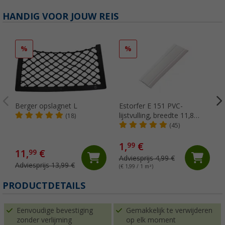
HANDIG VOOR JOUW REIS
%
%
Berger opslagnet L
Estorfer E 151 PVC-
lijstvulling, breedte 11,8
(18)
mm, per meter, wit
(45)
1,
€
99
11,
€
99
Adviesprijs 4,99 €
Adviesprijs 13,99 €
(€ 1,99 / 1 m²)
(
PRODUCTDETAILS
Eenvoudige bevestiging
Gemakkelijk te verwijderen
zonder verlijming
op elk moment