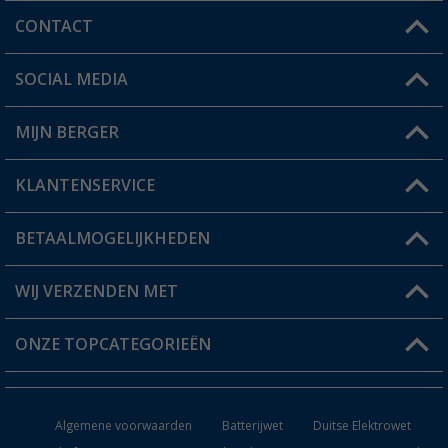
CONTACT
SOCIAL MEDIA
Een vraag?
MIJN BERGER
Winkel vinden
KLANTENSERVICE
Mijn account
Status bestelling
BETAALMOGELIJKHEDEN
FAQ & Contact
Berger voordeelkaart
Verzendinformatie
WIJ VERZENDEN MET
Verlanglijstje
Retourneren
ONZE TOPCATEGORIEËN
Catalogus
Camper en caravan accessoires
Dealer worden
Algemene voorwaarden
Batterijwet
Duitse Elektrowet
Keukenaccessoires