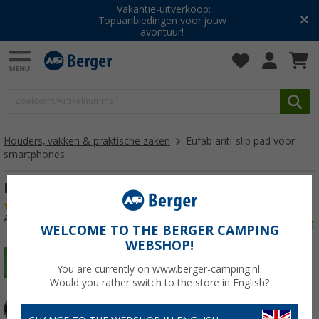
Vakantie-uitverkoop:
Topaanbiedingen voor jouw
avontuur!
Houders, vakken & praktische zaken
Eufab anti-slip pad voor
smartphones
Eufab anti-slip pad voor smartphones
(1)
Artikelnr: 340950
WELCOME TO THE BERGER CAMPING
WEBSHOP!
You are currently on www.berger-camping.nl.
Would you rather switch to the store in English?