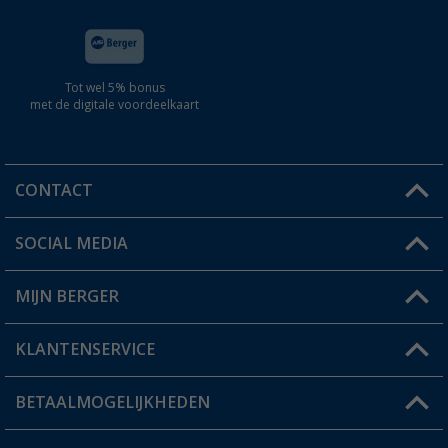
Tot wel 5% bonus
met de digitale voordeelkaart
CONTACT
SOCIAL MEDIA
Een vraag?
MIJN BERGER
Winkel vinden
KLANTENSERVICE
Mijn account
Status bestelling
BETAALMOGELIJKHEDEN
FAQ & Contact
Berger voordeelkaart