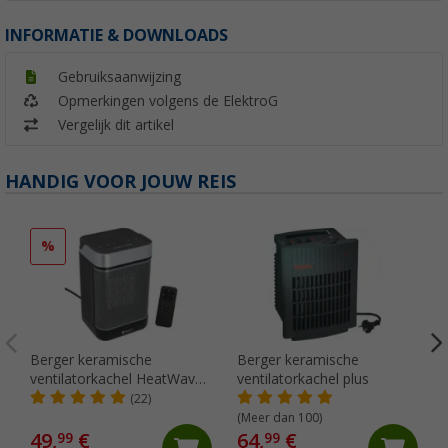
INFORMATIE & DOWNLOADS
Gebruiksaanwijzing
Opmerkingen volgens de ElektroG
Vergelijk dit artikel
HANDIG VOOR JOUW REIS
%
Berger keramische
Berger keramische
ventilatorkachel HeatWave
ventilatorkachel plus
incl. afstandsbediening
(22)
(Meer dan 100)
49,
€
64,
€
99
99