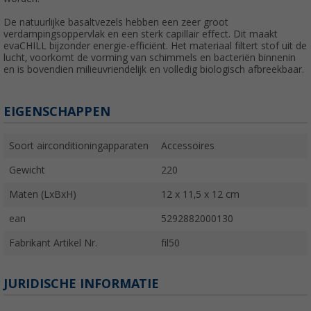
De natuurlijke basaltvezels hebben een zeer groot
verdampingsoppervlak en een sterk capillair effect. Dit maakt
evaCHILL bijzonder energie-efficiënt. Het materiaal filtert stof uit de
lucht, voorkomt de vorming van schimmels en bacteriën binnenin
en is bovendien milieuvriendelijk en volledig biologisch afbreekbaar.
EIGENSCHAPPEN
Soort airconditioningapparaten
Accessoires
Gewicht
220
Maten (LxBxH)
12 x 11,5 x 12 cm
ean
5292882000130
Fabrikant Artikel Nr.
fil50
JURIDISCHE INFORMATIE