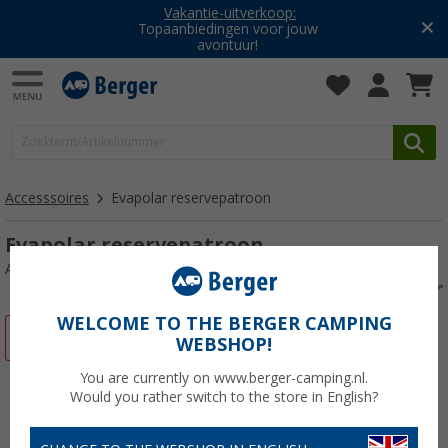
Vakantie-uitverkoop:
Topaanbiedingen voor jouw
avontuur!
Accesssoires
Evapolar reservepatroon
Evapolar reservepatroon
Artikelnr: 287280
WELCOME TO THE BERGER CAMPING
-10%
WEBSHOP!
You are currently on www.berger-camping.nl.
Would you rather switch to the store in English?