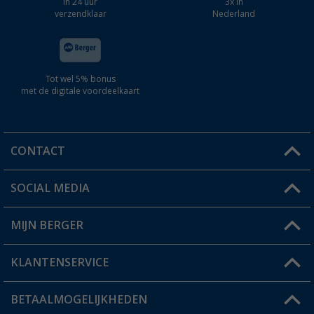
In 24 uur
3x in
verzendklaar
Nederland
Tot wel 5% bonus
met de digitale voordeelkaart
CONTACT
SOCIAL MEDIA
Een vraag?
MIJN BERGER
Winkel vinden
KLANTENSERVICE
Mijn account
Status bestelling
BETAALMOGELIJKHEDEN
FAQ & Contact