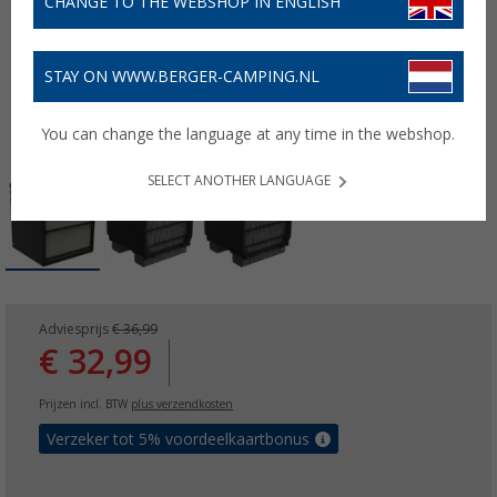
CHANGE TO THE WEBSHOP IN ENGLISH
STAY ON WWW.BERGER-CAMPING.NL
You can change the language at any time in the webshop.
SELECT ANOTHER LANGUAGE
Adviesprijs
€ 36,99
€ 32,99
Prijzen incl. BTW
plus verzendkosten
Verzeker tot 5% voordeelkaartbonus