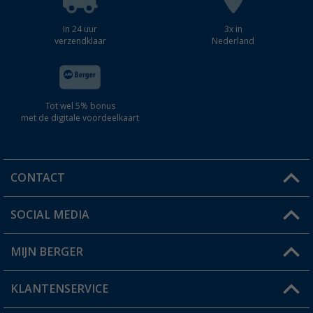
In 24 uur
3x in
verzendklaar
Nederland
Tot wel 5% bonus
met de digitale voordeelkaart
CONTACT
SOCIAL MEDIA
Een vraag?
MIJN BERGER
Winkel vinden
KLANTENSERVICE
Mijn account