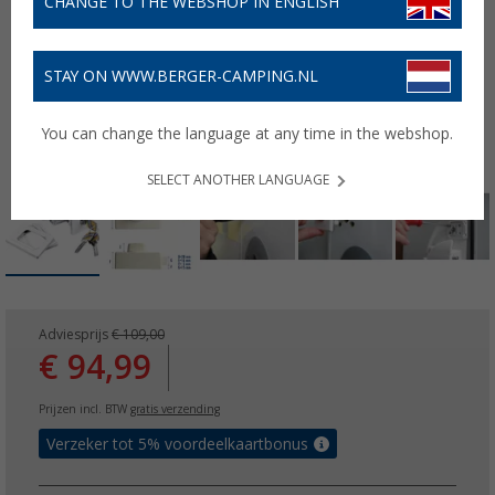
CHANGE TO THE WEBSHOP IN ENGLISH
STAY ON WWW.BERGER-CAMPING.NL
You can change the language at any time in the webshop.
SELECT ANOTHER LANGUAGE
Adviesprijs
€ 109,00
€ 94,99
Prijzen incl. BTW
gratis verzending
Verzeker tot 5% voordeelkaartbonus