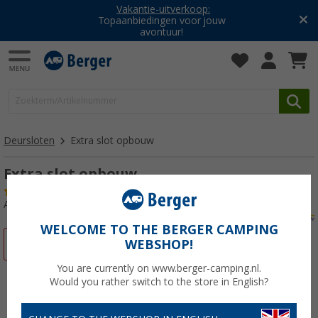
Vakantie-uitverkoop:
Topaanbiedingen voor jouw
avontuur!
Deursloten
Extra slot opbouw
Extra slot opbouw
(68)
Artikelnr: 220400
WELCOME TO THE BERGER CAMPING
-12%
WEBSHOP!
You are currently on www.berger-camping.nl.
Would you rather switch to the store in English?