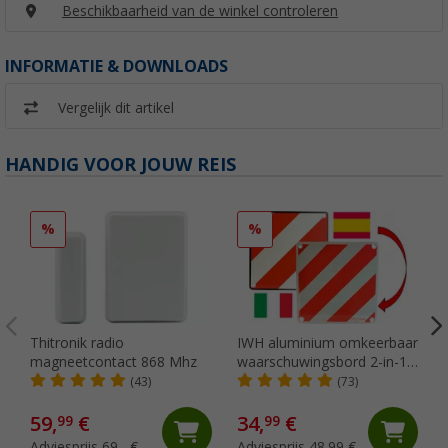
Beschikbaarheid van de winkel controleren
INFORMATIE & DOWNLOADS
Vergelijk dit artikel
HANDIG VOOR JOUW REIS
%
%
Thitronik radio
IWH aluminium omkeerbaar
magneetcontact 868 Mhz
waarschuwingsbord 2-in-1
Italië / Spanje 50 x 50 cm
(43)
(73)
59,
€
34,
€
99
99
Adviesprijs 69,- €
Adviesprijs 48,99 €