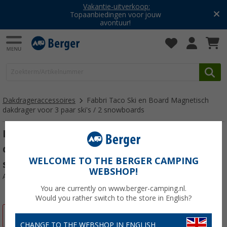
Vakantie-uitverkoop:
Topaanbiedingen voor jouw
avontuur!
Dakdrageraccessoires
Fabbri Taco Ski en Board Magnetisch
dakdrager voor 3 paar ski's / 2 snowboards
Fabbri Taco Ski en Board Magnetisch
dakdrager voor 3 paar ski's / 2
WELCOME TO THE BERGER CAMPING
snowboards
WEBSHOP!
Artikelnr: 491098
You are currently on www.berger-camping.nl.
Would you rather switch to the store in English?
-14%
CHANGE TO THE WEBSHOP IN ENGLISH