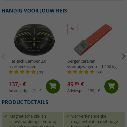
HANDIG VOOR JOUW REIS
%
Flat-Jack Camper 2.0
Berger caravan
nivelleerkussen
voertuigweger tot 1.500 kg
(70)
(60)
137,- €
89,
€
99
Adviesprijs 149,- €
Adviesprijs 159,- €
PRODUCTDETAILS
Magnetische ski- en
Vier verfvriendelijke
snowboarddrager voor op
magneetplaten met hoge
het dak van het voertuig
houdkracht