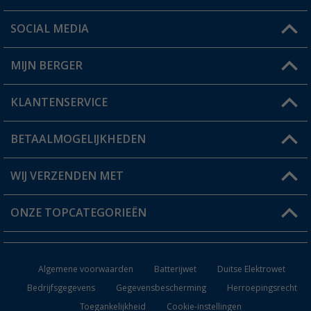
SOCIAL MEDIA
Een vraag?
MIJN BERGER
Winkel vinden
KLANTENSERVICE
Mijn account
Status bestelling
BETAALMOGELIJKHEDEN
FAQ & Contact
Berger voordeelkaart
Verzendinformatie
WIJ VERZENDEN MET
Verlanglijstje
Retourneren
ONZE TOPCATEGORIEËN
Catalogus
Camper en caravan accessoires
Dealer worden
Algemene voorwaarden
Batterijwet
Duitse Elektrowet
Keukenaccessoires
Bedrijfsgegevens
Gegevensbescherming
Herroepingsrecht
Toegankelijkheid
Cookie-instellingen
Campingmeubilair