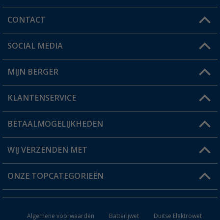
CONTACT
SOCIAL MEDIA
Een vraag?
MIJN BERGER
Winkel vinden
KLANTENSERVICE
Mijn account
Status bestelling
BETAALMOGELIJKHEDEN
FAQ & Contact
Berger voordeelkaart
Verzendinformatie
WIJ VERZENDEN MET
Verlanglijstje
Retourneren
ONZE TOPCATEGORIEËN
Catalogus
Camper en caravan accessoires
Dealer worden
Algemene voorwaarden
Batterijwet
Duitse Elektrowet