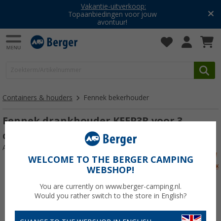
Vakantie-uitverkoop:
Topaanbiedingen voor jouw
avontuur!
Containers & houders
Fennek bekerhouder
Fennek drankhouder KEEP3R voor 3
drankjes
Artikelnr: 880688
WELCOME TO THE BERGER CAMPING
WEBSHOP!
You are currently on www.berger-camping.nl.
Would you rather switch to the store in English?