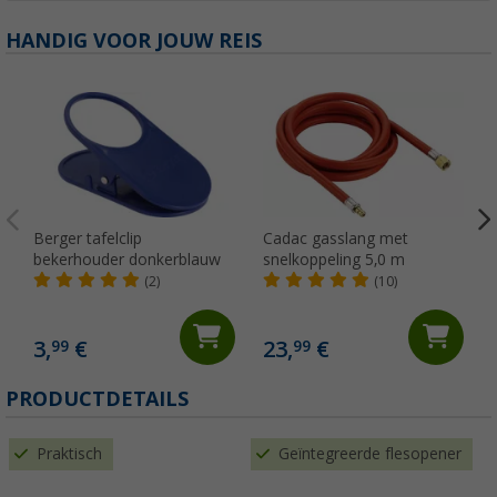
HANDIG VOOR JOUW REIS
Berger tafelclip
Cadac gasslang met
bekerhouder donkerblauw
snelkoppeling 5,0 m
(2)
(10)
3,
€
23,
€
99
99
PRODUCTDETAILS
Praktisch
Geïntegreerde flesopener