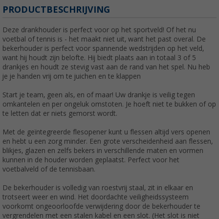
PRODUCTBESCHRIJVING
Deze drankhouder is perfect voor op het sportveld! Of het nu
voetbal of tennis is - het maakt niet uit, want het past overal. De
bekerhouder is perfect voor spannende wedstrijden op het veld,
want hij houdt zijn belofte. Hij biedt plaats aan in totaal 3 of 5
drankjes en houdt ze stevig vast aan de rand van het spel. Nu heb
je je handen vrij om te juichen en te klappen
Start je team, geen als, en of maar! Uw drankje is veilig tegen
omkantelen en per ongeluk omstoten. Je hoeft niet te bukken of op
te letten dat er niets gemorst wordt.
Met de geïntegreerde flesopener kunt u flessen altijd vers openen
en hebt u een zorg minder. Een grote verscheidenheid aan flessen,
blikjes, glazen en zelfs bekers in verschillende maten en vormen
kunnen in de houder worden geplaatst. Perfect voor het
voetbalveld of de tennisbaan.
De bekerhouder is volledig van roestvrij staal, zit in elkaar en
trotseert weer en wind. Het doordachte veiligheidssysteem
voorkomt ongeoorloofde verwijdering door de bekerhouder te
vergrendelen met een stalen kabel en een slot. (Het slot is niet