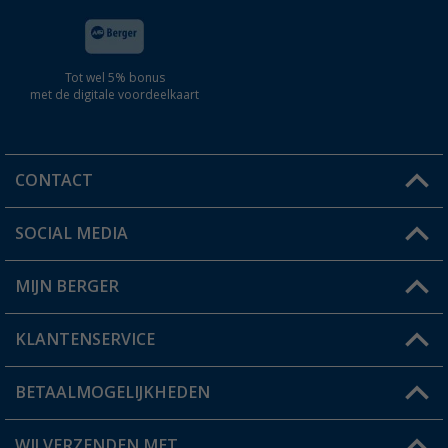
Tot wel 5% bonus
met de digitale voordeelkaart
CONTACT
SOCIAL MEDIA
Een vraag?
MIJN BERGER
Winkel vinden
KLANTENSERVICE
Mijn account
Status bestelling
BETAALMOGELIJKHEDEN
FAQ & Contact
Berger voordeelkaart
Verzendinformatie
WIJ VERZENDEN MET