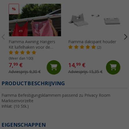
%
Fiamma Awning Hangers
Fiamma dakspant houder
Kit luifelhaken voor de
(2)
peesgeleider
(Meer dan 100)
7,
€
14,
€
99
99
Adviesprijs 9,30 €
Adviesprijs 15,35 €
PRODUCTBESCHRIJVING
Fiamma Befestigungsklammern passend zu Privacy Room
Markisenvorzelte
Inhlat: (10 Stk.)
EIGENSCHAPPEN