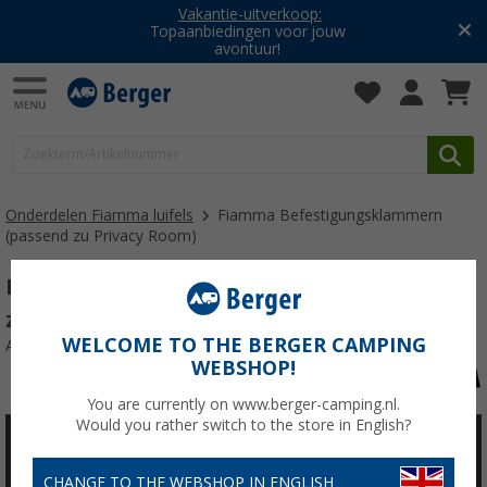
Vakantie-uitverkoop:
Topaanbiedingen voor jouw
avontuur!
Onderdelen Fiamma luifels
Fiamma Befestigungsklammern
(passend zu Privacy Room)
Fiamma Befestigungsklammern (passend
zu Privacy Room)
WELCOME TO THE BERGER CAMPING
Artikelnr: 702103
WEBSHOP!
You are currently on www.berger-camping.nl.
Would you rather switch to the store in English?
CHANGE TO THE WEBSHOP IN ENGLISH