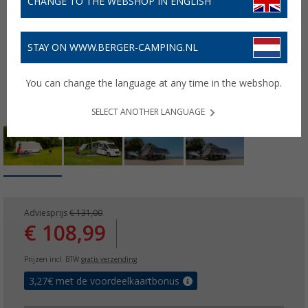
CHANGE TO THE WEBSHOP IN ENGLISH
STAY ON WWW.BERGER-CAMPING.NL
You can change the language at any time in the webshop.
SELECT ANOTHER LANGUAGE
Adviesprijs
€ 131,00
€ 108,99
Prijzen incl. BTW
gratis verzending
3,27
€ met de voordeelkaartbonus