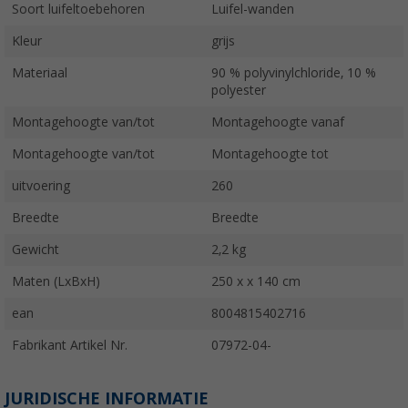
Soort luifeltoebehoren
Luifel-wanden
Kleur
grijs
Materiaal
90 % polyvinylchloride, 10 %
polyester
Montagehoogte van/tot
Montagehoogte vanaf
Montagehoogte van/tot
Montagehoogte tot
uitvoering
260
Breedte
Breedte
Gewicht
2,2 kg
Maten (LxBxH)
250 x x 140 cm
ean
8004815402716
Fabrikant Artikel Nr.
07972-04-
JURIDISCHE INFORMATIE