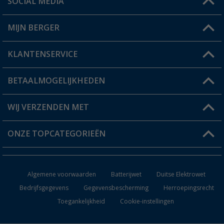
SOCIAL MEDIA
Een vraag?
MIJN BERGER
Winkel vinden
KLANTENSERVICE
Mijn account
Status bestelling
BETAALMOGELIJKHEDEN
FAQ & Contact
Berger voordeelkaart
Verzendinformatie
WIJ VERZENDEN MET
Verlanglijstje
Retourneren
ONZE TOPCATEGORIEËN
Catalogus
Camper en caravan accessoires
Dealer worden
Algemene voorwaarden
Batterijwet
Duitse Elektrowet
Keukenaccessoires
Bedrijfsgegevens
Gegevensbescherming
Herroepingsrecht
Toegankelijkheid
Cookie-instellingen
Campingmeubilair