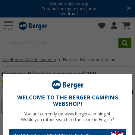
Vakantie-uitverkoop:
Topaanbiedingen voor jouw
avontuur!
Luifeltenten & luifel wanden
Fiamma Blocker voorwand
Fiamma Blocker voorwand 260
(10)
Artikelnr: 288400
WELCOME TO THE BERGER CAMPING
WEBSHOP!
-16%
You are currently on www.berger-camping.nl.
Would you rather switch to the store in English?