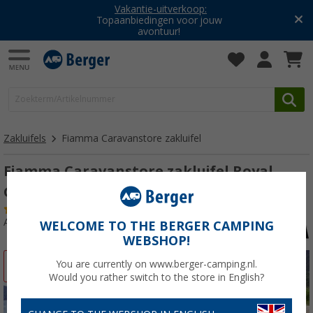
Vakantie-uitverkoop:
Topaanbiedingen voor jouw
avontuur!
Zakluifels
Fiamma Caravanstore zakluifel
Fiamma Caravanstore zakluifel Royal
Grey 190cm
(4)
Artikelnr: 534297
WELCOME TO THE BERGER CAMPING
WEBSHOP!
You are currently on www.berger-camping.nl.
-19%
Would you rather switch to the store in English?