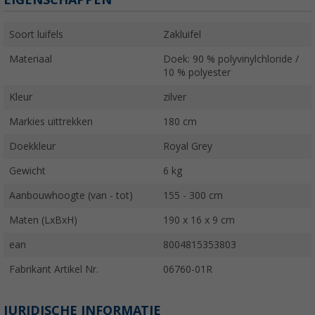
Soort luifels
Zakluifel
Materiaal
Doek: 90 % polyvinylchloride /
10 % polyester
Kleur
zilver
Markies uittrekken
180 cm
Doekkleur
Royal Grey
Gewicht
6 kg
Aanbouwhoogte (van - tot)
155 - 300 cm
Maten (LxBxH)
190 x 16 x 9 cm
ean
8004815353803
Fabrikant Artikel Nr.
06760-01R
JURIDISCHE INFORMATIE