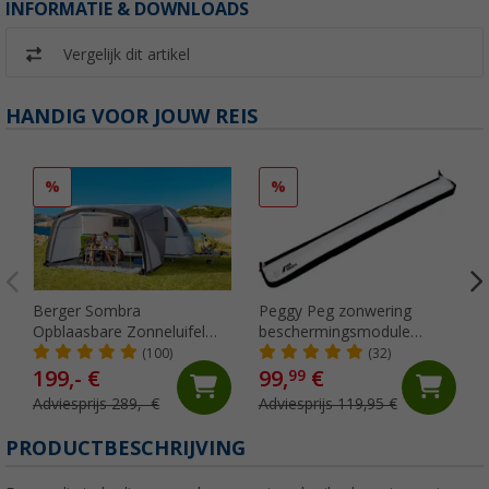
INFORMATIE & DOWNLOADS
Vergelijk dit artikel
HANDIG VOOR JOUW REIS
%
%
Berger Sombra
Peggy Peg zonwering
Opblaasbare Zonneluifel
beschermingsmodule
4m
SunBreak zwart
(100)
(32)
199,- €
99,
€
99
Adviesprijs 289,- €
Adviesprijs 119,95 €
PRODUCTBESCHRIJVING