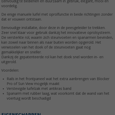
Eenvoudig te bedienen en duurzaam in gebruik, elegant, mooi en
voordelig.
De enige manuele luifel met oprolfunctie in beide richtingen zonder
dat er vouwen ontstaan.
Eenvoudige installatie, door deze in de peesgeleider te trekken.
Zeer snel klaar voor gebruik dankzij het innovatieve oprolsysteem.
De versterkte rol, waarin zich steunvoeten en spanarmen bevinden,
kan zowel naar binnen als naar buiten worden opgerold. Het
verwisselen van het doek of de steunvoeten gaat nog
gemakkelijker en sneller.
Dankzij de gepatenteerde rol kan het doek snel worden in- en
uitgerold.
Voordelen:
Rails in het frontpaneel wat het extra aanbrengen van Blocker
Pro of Sun View mogelijk maakt
Verstevigde luifelzak met antikras band
Spanarm met rubber laag, wat voorkomt dat de wand van het
voertuig wordt beschadigd
EIGENSCHAPPEN