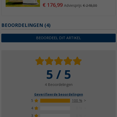
€ 176,99
Adviesprijs
€ 248,00
BEOORDELINGEN
(4)
BEOORDEEL DIT ARTIKEL
5 / 5
4 Beoordelingen
Geverifieerde beoordelingen
5
100 %
4
0 %
3
0 %