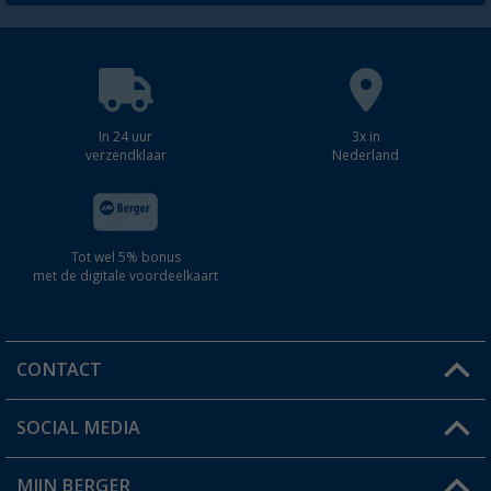
In 24 uur
3x in
verzendklaar
Nederland
Tot wel 5% bonus
met de digitale voordeelkaart
CONTACT
SOCIAL MEDIA
Een vraag?
MIJN BERGER