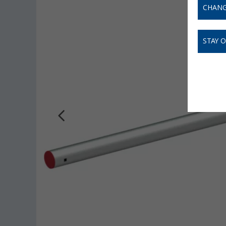
CHANG
STAY 