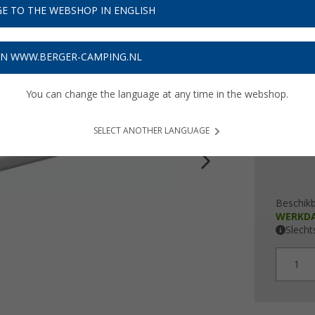
E TO THE WEBSHOP IN ENGLISH
€ 2
ON WWW.BERGER-CAMPING.NL
Prijzen inc
Verzeke
You can change the language at any time in the webshop.
SELECT ANOTHER LANGUAGE
Beschik
WERKD
Slecht
1