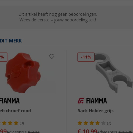
Dit artikel heeft nog geen beoordelingen.
Wees de eerste – jouw beoordeling telt!
DIT MERK
1%
-11%
elschroef rood
Rack Holder grijs
(3)
(2)
,99
€ 10,99
Adviesprijs
€ 9,04
Adviesprijs
€ 12,38