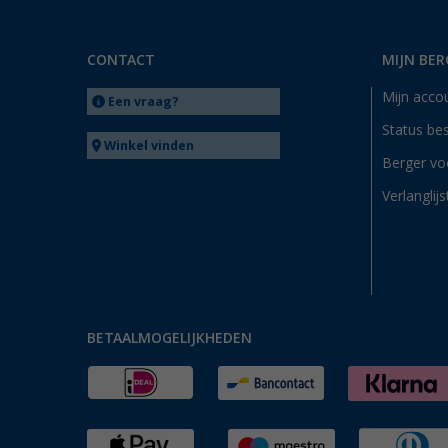
CONTACT
MIJN BER
Mijn acco
Een vraag?
Status bes
Winkel vinden
Berger vo
Verlanglijs
BETAALMOGELIJKHEDEN