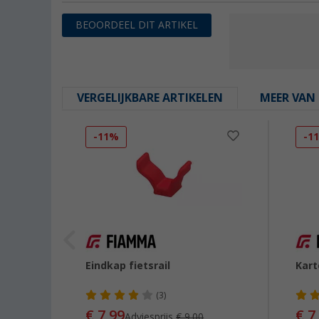
BEOORDEEL DIT ARTIKEL
VERGELIJKBARE ARTIKELEN
MEER VAN 
-11%
-1
arry
Eindkap fietsrail
Kart
/ Pro E
(3)
6-714
€ 7,99
€ 7
Adviesprijs
€ 9,00