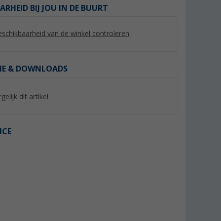
ARHEID BIJ JOU IN DE BUURT
schikbaarheid van de winkel controleren
IE & DOWNLOADS
gelijk dit artikel
%
%
ICE
 Plus voor
Fiamma luifelhendel
Kartelschroef rood
standaard
(3)
(4)
44,
€
7,
€
99
99
Adviesprijs 54,80 €
Adviesprijs 9,04 €