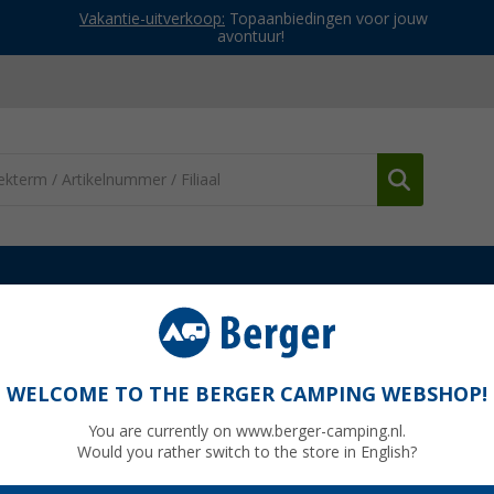
Vakantie-uitverkoop:
Topaanbiedingen voor jouw
avontuur!
nderdelen Fiamma fietsendragers
Fiamma Draagstructuur Kit gesc
WELCOME TO THE BERGER CAMPING WEBSHOP!
t voor Carry Bike VW T3 - T25 - Fiamma
You are currently on www.berger-camping.nl.
Would you rather switch to the store in English?