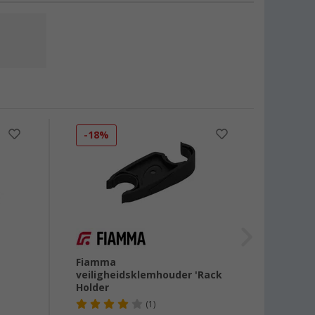
-18%
Fiamma
rechte
veiligheidsklemhouder 'Rack
Premi
Holder
(1)
€ 23