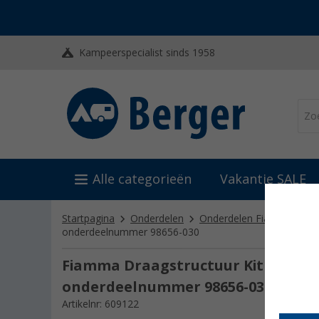
Kampeerspecialist sinds 1958
Alle categorieën
Vakantie SALE
Startpagina
Onderdelen
Onderdelen Fiamma
O
onderdeelnummer 98656-030
Fiamma Draagstructuur Kit geschik
onderdeelnummer 98656-030
Artikelnr: 609122