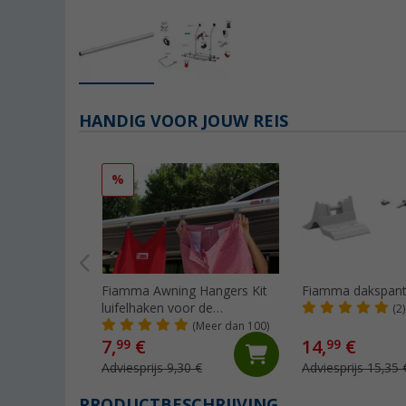
HANDIG VOOR JOUW REIS
%
Fiamma Awning Hangers Kit
Fiamma dakspant
luifelhaken voor de
(2)
peesgeleider
(Meer dan 100)
7,
€
14,
€
99
99
Adviesprijs 9,30 €
Adviesprijs 15,35 
PRODUCTBESCHRIJVING