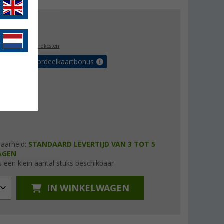
8,00
l. BTW
plus verzendkosten
r tot 5% voordeelkaartbonus
baarheid:
STANDAARD LEVERTIJD VAN 3 TOT 5
AGEN
s een klein aantal stuks beschikbaar
IN WINKELWAGEN