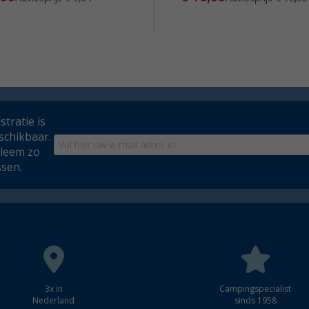
tratie is
schikbaar.
bleem zo
ssen.
3x in
Campingspecialist
Nederland
sinds 1958