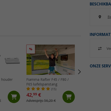
BESCHIKBA
Be
INFORMAT
Ver
%
%
ONZE SERV
 houder
Fiamma Rafter F45 / F80 /
Fiamma Kit Repair
F65 luifelspanstang
luifeldoek
(15)
(18)
42,
€
18,
€
99
99
€
Adviesprijs 56,20 €
Adviesprijs 29,10 €