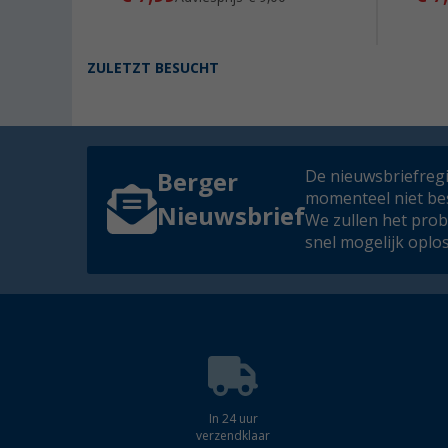
ZULETZT BESUCHT
De nieuwsbriefregis
Berger
momenteel niet be
Nieuwsbrief
We zullen het pro
snel mogelijk oplo
In 24 uur
verzendklaar