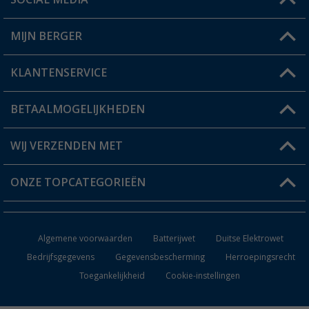
Een vraag?
MIJN BERGER
Winkel vinden
KLANTENSERVICE
Mijn account
Status bestelling
BETAALMOGELIJKHEDEN
FAQ & Contact
Berger voordeelkaart
Verzendinformatie
WIJ VERZENDEN MET
Verlanglijstje
Retourneren
ONZE TOPCATEGORIEËN
Catalogus
Camper en caravan accessoires
Dealer worden
Algemene voorwaarden
Batterijwet
Duitse Elektrowet
Keukenaccessoires
Bedrijfsgegevens
Gegevensbescherming
Herroepingsrecht
Toegankelijkheid
Cookie-instellingen
Campingmeubilair