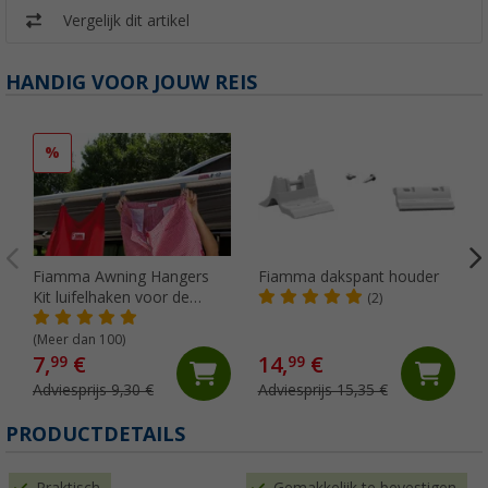
Vergelijk dit artikel
HANDIG VOOR JOUW REIS
%
Fiamma Awning Hangers
Fiamma dakspant houder
Kit luifelhaken voor de
(2)
peesgeleider
(Meer dan 100)
7,
€
14,
€
99
99
Adviesprijs 9,30 €
Adviesprijs 15,35 €
PRODUCTDETAILS