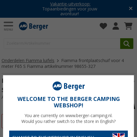
Vakantie-uitverkoop:
Topaanbiedingen voor jouw
avontuur!
Onderdelen Fiamma luifels
Fiamma frontplaatschuif voor 4
meter F65 S Fiamma artikelnummer 98655-327
Fiamma frontplaatschuif voor 4 meter F65
S Fiamma artikelnummer 98655-327
Artikelnr: 698786
WELCOME TO THE BERGER CAMPING
WEBSHOP!
You are currently on www.berger-camping.nl.
-28%
Would you rather switch to the store in English?