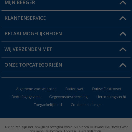
MIJN BERGER
Winkel vinden
KLANTENSERVICE
Mijn account
Status bestelling
BETAALMOGELIJKHEDEN
FAQ & Contact
Berger voordeelkaart
Verzendinformatie
WIJ VERZENDEN MET
Verlanglijstje
Retourneren
ONZE TOPCATEGORIEËN
Catalogus
Camper en caravan accessoires
Dealer worden
Algemene voorwaarden
Batterijwet
Duitse Elektrowet
Keukenaccessoires
Bedrijfsgegevens
Gegevensbescherming
Herroepingsrecht
Toegankelijkheid
Cookie-instellingen
Campingmeubilair
Campingtoiletten
Alle prijzen zijn incl. btw, gratis bezorging vanaf €50 binnen Duitsland, excl. toeslag voor
Inbouwkachels
volumineuze goederen. Anders plus verzendkosten.