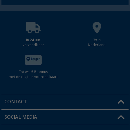
In 24 uur
3x in
verzendklaar
Nederland
Tot wel 5% bonus
met de digitale voordeelkaart
CONTACT
SOCIAL MEDIA
Een vraag?