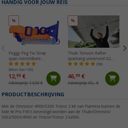
HANDIG VOOR JOUW REIS
%
%
Peggy Peg Tie Strap
Thule Tension Rafter
span-/verstelbare
spantang universeel G2
markeerriem
voor Omnistor
(99)
4900/5002/5003/5002 250
(Meer dan 100)
cm
12,
€
46,
€
99
99
Adviesprijs 14,50 €
Adviesprijs 65,- €
PRODUCTBESCHRIJVING
Met de Omnistor 4900/5200 Tristor 2 kit van Fiamma kunnen de
Side W Pro F45's bevestigd worden aan de Thule/Omnistor
5002/5003/4900 en Tristor/Tristor 2 luifels.