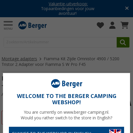
Vakantie-uitverkoop:
Topaanbiedingen voor jouw
avontuur!
Montage adapters
Fiamma Kit Zijde Omnistor 4900 / 5200
Tristor 2 Adapter voor Fiamma S W Pro F45
Fiamma Kit Zijde Omnistor 4900 / 5200
Tristor 2 Adapter voor Fiamma S W Pro F45
Artikelnr: 767385
WELCOME TO THE BERGER CAMPING
WEBSHOP!
You are currently on www.berger-camping.nl.
-4%
Would you rather switch to the store in English?