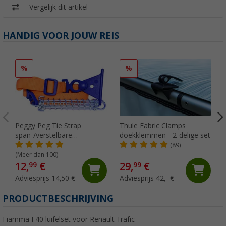
Vergelijk dit artikel
HANDIG VOOR JOUW REIS
%
%
Peggy Peg Tie Strap
Thule Fabric Clamps
span-/verstelbare
doekklemmen - 2-delige set
markeerriem
(89)
(Meer dan 100)
12,
€
29,
€
99
99
Adviesprijs 14,50 €
Adviesprijs 42,- €
PRODUCTBESCHRIJVING
Fiamma F40 luifelset voor Renault Trafic