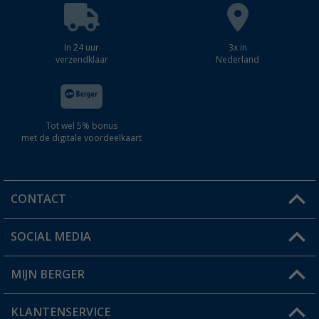
In 24 uur
3x in
verzendklaar
Nederland
Tot wel 5% bonus
met de digitale voordeelkaart
CONTACT
SOCIAL MEDIA
Een vraag?
MIJN BERGER
Winkel vinden
KLANTENSERVICE
Mijn account