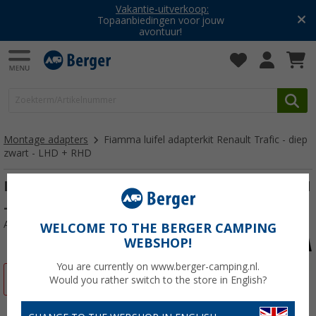
Vakantie-uitverkoop:
Topaanbiedingen voor jouw
avontuur!
Montage adapters
Fiamma luifel adapterkit Renault Trafic - diep
zwart - LHD + RHD
Fiamma luifel adapterkit Renault Trafic L1
- diep zwart - LHD + RHD
Artikelnr: 725508
WELCOME TO THE BERGER CAMPING
WEBSHOP!
You are currently on www.berger-camping.nl.
-29%
Would you rather switch to the store in English?