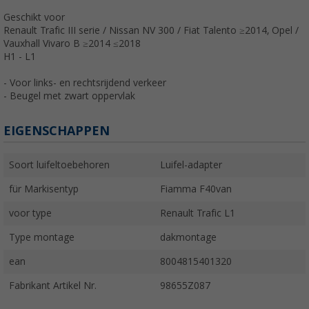
Geschikt voor
Renault Trafic III serie / Nissan NV 300 / Fiat Talento ≥2014, Opel /
Vauxhall Vivaro B ≥2014 ≤2018
H1 - L1
- Voor links- en rechtsrijdend verkeer
- Beugel met zwart oppervlak
EIGENSCHAPPEN
Soort luifeltoebehoren
Luifel-adapter
für Markisentyp
Fiamma F40van
voor type
Renault Trafic L1
Type montage
dakmontage
ean
8004815401320
Fabrikant Artikel Nr.
98655Z087