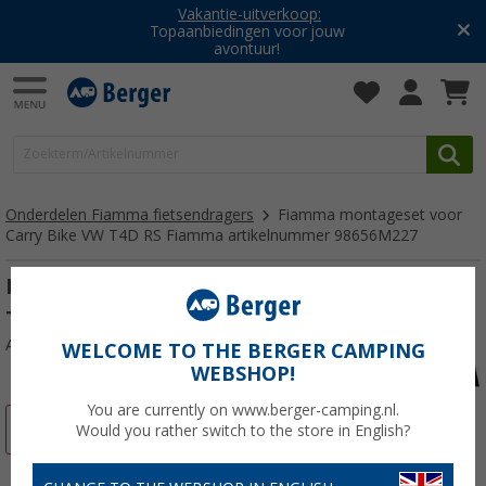
Vakantie-uitverkoop:
Topaanbiedingen voor jouw
avontuur!
Onderdelen Fiamma fietsendragers
Fiamma montageset voor
Carry Bike VW T4D RS Fiamma artikelnummer 98656M227
Fiamma montageset voor Carry Bike VW
T4D RS Fiamma artikelnummer 98656M227
Artikelnr: 214918
WELCOME TO THE BERGER CAMPING
WEBSHOP!
You are currently on www.berger-camping.nl.
-58%
Would you rather switch to the store in English?