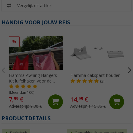
Vergelijk dit artikel
HANDIG VOOR JOUW REIS
%
Fiamma Awning Hangers
Fiamma dakspant houder
Kit luifelhaken voor de
(2)
peesgeleider
(Meer dan 100)
7,
€
14,
€
99
99
Adviesprijs 9,30 €
Adviesprijs 15,35 €
PRODUCTDETAILS