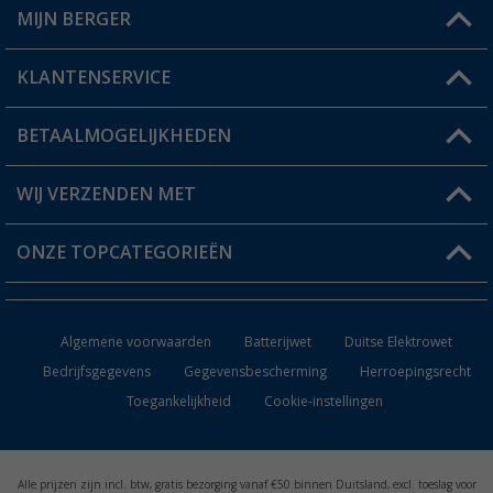
MIJN BERGER
Winkel vinden
KLANTENSERVICE
Mijn account
Status bestelling
BETAALMOGELIJKHEDEN
FAQ & Contact
Berger voordeelkaart
Verzendinformatie
WIJ VERZENDEN MET
Verlanglijstje
Retourneren
ONZE TOPCATEGORIEËN
Catalogus
Camper en caravan accessoires
Dealer worden
Algemene voorwaarden
Batterijwet
Duitse Elektrowet
Keukenaccessoires
Bedrijfsgegevens
Gegevensbescherming
Herroepingsrecht
Toegankelijkheid
Cookie-instellingen
Campingmeubilair
Campingtoiletten
Alle prijzen zijn incl. btw, gratis bezorging vanaf €50 binnen Duitsland, excl. toeslag voor