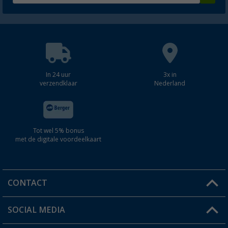
In 24 uur
3x in
verzendklaar
Nederland
Tot wel 5% bonus
met de digitale voordeelkaart
CONTACT
SOCIAL MEDIA
Een vraag?