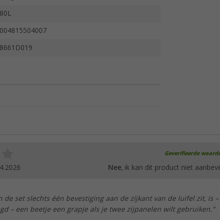
80L
004815504007
8661D019
Geverifieerde waard
4.2026
Nee
, ik kan dit product niet aanbev
in de set slechts één bevestiging aan de zijkant van de luifel zit, is –
egd – een beetje een grapje als je twee zijpanelen wilt gebruiken."