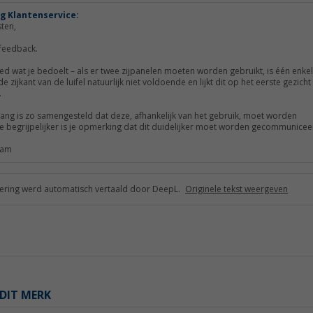
g Klantenservice:
ten,
 feedback.
d wat je bedoelt – als er twee zijpanelen moeten worden gebruikt, is één enke
e zijkant van de luifel natuurlijk niet voldoende en lijkt dit op het eerste gezicht 
.
ng is zo samengesteld dat deze, afhankelijk van het gebruik, moet worden
e begrijpelijker is je opmerking dat dit duidelijker moet worden gecommunicee
team
ring werd automatisch vertaald door DeepL.
Originele tekst weergeven
DIT MERK