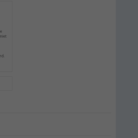
le
niet
rd.