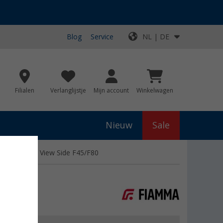
Blog
Service
NL | DE
Filialen
Verlanglijstje
Mijn account
Winkelwagen
Nieuw
Sale
Shade / Sun View Side F45/F80