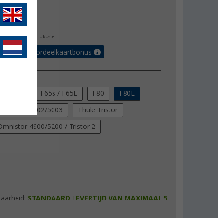
js
€ 11,30
0,95
l. BTW
plus verzendkosten
r tot 5% voordeelkaartbonus
ng
F45L
F65s / F65L
F80
F80L
Omnistor 5002/5003
Thule Tristor
Omnistor 4900/5200 / Tristor 2
baarheid:
STANDAARD LEVERTIJD VAN MAXIMAAL 5