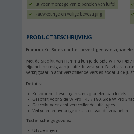
Kit voor montage van zijpanelen van luifel
Nauwkeurige en veilige bevestiging
PRODUCTBESCHRIJVING
Fiamma Kit Side voor het bevestigen van zijpanelen 
Met de Side kit van Fiamma kun je de Side W Pro F45 /
zijpanelen stevig aan je luifel bevestigen. De zijkits mak
verkrijgbaar in acht verschillende versies zodat u de juist
Details:
Kit voor het bevestigen van zijpanelen aan luifels
Geschikt voor Side W Pro F45 / F80, Side W Pro Sha
Geschikt voor acht verschillende luifeltypes
Veilige en eenvoudige installatie van de zijpanelen
Technische gegevens:
Uitvoeringen: