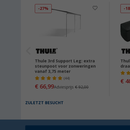
-27%
-1
Thule 3rd Support Leg: extra
Thul
steunpoot voor zonweringen
dra
vanaf 3,75 meter
(44)
€ 4
73
€ 66,99
Adviesprijs
€ 92,00
ZULETZT BESUCHT