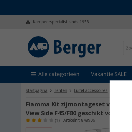
Kampeerspecialist sinds 1958
Alle categorieën
Vakantie SALE
Startpagina
Tenten
Luifel accessoires
Overige
Fiamma Kit zijmontageset voor zijp
View Side F45/F80 geschikt voor F80
(1)
Artikelnr: 848906