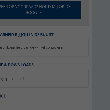
EER OP VOORRAAD? HOUD MIJ OP DE
HOOGTE!
ARHEID BIJ JOU IN DE BUURT
%
schikbaarheid van de winkel controleren
IE & DOWNLOADS
ter
Thule Fabric Clamps
Peggy Peg Fix&Go
el G2 voor
doekklemmen - 2-delige set
luifelset met schro
gelijk dit artikel
en ankerplaten 30 
(89)
(Mee
002 250 cm
29,
€
73,
€
99
99
Adviesprijs 42,- €
Adviesprijs 81,95 €
ICE