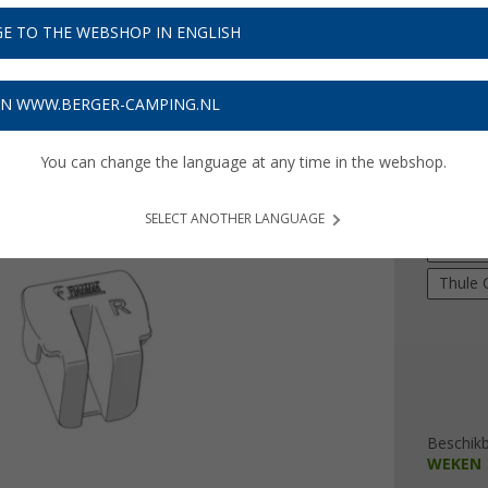
Adviespri
€ 1
E TO THE WEBSHOP IN ENGLISH
Prijzen inc
ON WWW.BERGER-CAMPING.NL
Verzeke
You can change the language at any time in the webshop.
uitvoeri
F45's
SELECT ANOTHER LANGUAGE
Thule 
Thule 
Beschik
WEKEN