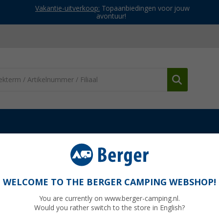
Vakantie-uitverkoop:
Topaanbiedingen voor jouw
avontuur!
Fiamma montageset voor zijpanelen van luifel Side W Pro F45/F80/
anelen luifel Side W Pro F45/F80/Shade / Sun
WELCOME TO THE BERGER CAMPING WEBSHOP!
L
You are currently on www.berger-camping.nl.
Would you rather switch to the store in English?