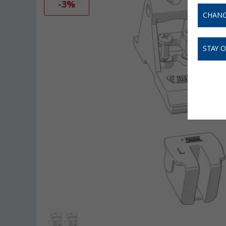
-3%
CHANG
STAY 