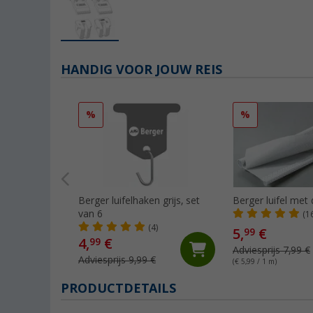
HANDIG VOOR JOUW REIS
%
%
Berger luifelhaken grijs, set
Berger luifel met
van 6
(1
(4)
5,
€
99
4,
€
99
Adviesprijs 7,99 €
Adviesprijs 9,99 €
(€ 5,99 / 1 m)
PRODUCTDETAILS