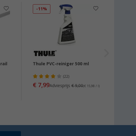
-11%
-13
rail
Thule PVC-reiniger 500 ml
RainT
afsta
(22)
€ 7,99
€ 38
Adviesprijs
€ 9,00
(€ 15,98 / l)