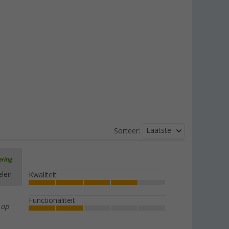
Laatste
Sorteer:
ering
elen
Kwaliteit
Functionaliteit
 op