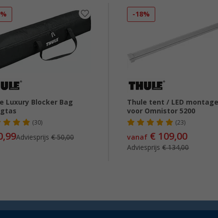
8%
-18%
e Luxury Blocker Bag
Thule tent / LED montage
agtas
voor Omnistor 5200
(30)
(23)
0,99
€ 109,00
Adviesprijs
€ 50,00
vanaf
Adviesprijs
€ 134,00