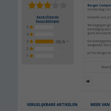
Berger Campin
Goedendag Cars
Geverifieerde
bedankt voor je
beoordelingen
We begrijpen goe
5
0 %
bevestiging aan d
goed doordacht
4
0 %
3
100 %
De leveringsomva
aangevuld. Des t
2
0 %
Je Fritz Berger-
1
0 %
Waarde
VERGELIJKBARE ARTIKELEN
MEER VAN 