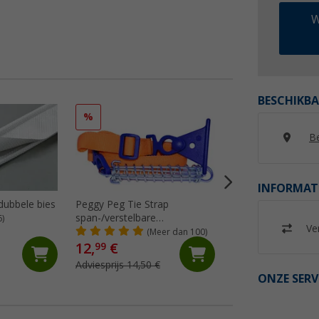
W
BESCHIKBA
%
%
Be
INFORMAT
 dubbele bies
Peggy Peg Tie Strap
Thule Tension Raf
span-/verstelbare
spantang universe
6)
Ver
markeerriem
Omnistor
(Meer dan 100)
(98)
4900/5002/5003/5
12,
€
46,
€
99
99
Adviesprijs 14,50 €
Adviesprijs 65,- €
ONZE SERV