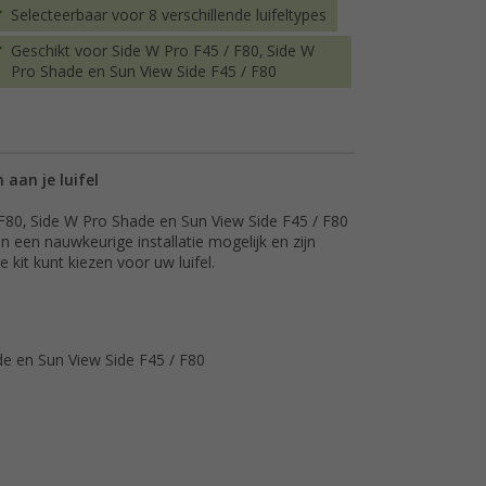
Selecteerbaar voor 8 verschillende luifeltypes
Geschikt voor Side W Pro F45 / F80, Side W
Pro Shade en Sun View Side F45 / F80
aan je luifel
 F80, Side W Pro Shade en Sun View Side F45 / F80
en een nauwkeurige installatie mogelijk en zijn
e kit kunt kiezen voor uw luifel.
de en Sun View Side F45 / F80