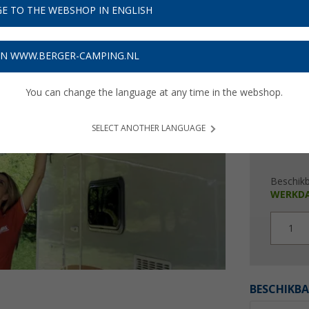
€ 3
E TO THE WEBSHOP IN ENGLISH
Prijzen inc
ON WWW.BERGER-CAMPING.NL
Verzeke
You can change the language at any time in the webshop.
SELECT ANOTHER LANGUAGE
Beschik
WERKD
1
BESCHIKBA