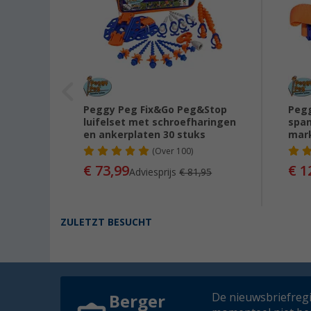
lap
Peggy Peg Fix&Go Peg&Stop
Pegg
 - 2-
luifelset met schroefharingen
span
en ankerplaten 30 stuks
mar
(
Over
100)
€ 73,99
€ 1
90
Adviesprijs
€ 81,95
ZULETZT BESUCHT
De nieuwsbriefregis
Berger