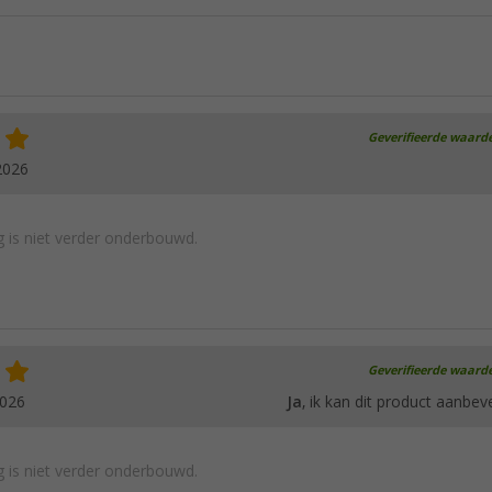
Geverifieerde waard
2026
 is niet verder onderbouwd.
Geverifieerde waard
2026
Ja
, ik kan dit product aanbev
 is niet verder onderbouwd.