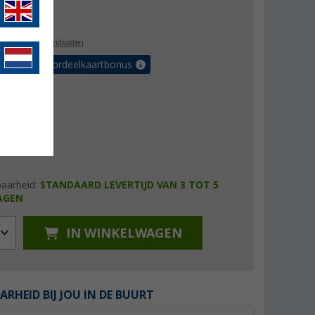
2,99
l. BTW
plus verzendkosten
r tot 5% voordeelkaartbonus
baarheid:
STANDAARD LEVERTIJD VAN 3 TOT 5
AGEN
IN WINKELWAGEN
ARHEID BIJ JOU IN DE BUURT