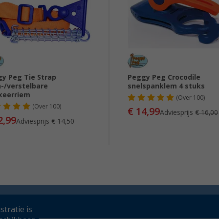
y Peg Tie Strap
Peggy Peg Crocodile
-/verstelbare
snelspanklem 4 stuks
keerriem
(
Over
100)
(
Over
100)
€ 14,99
Adviesprijs
€ 16,00
2,99
Adviesprijs
€ 14,50
tratie is