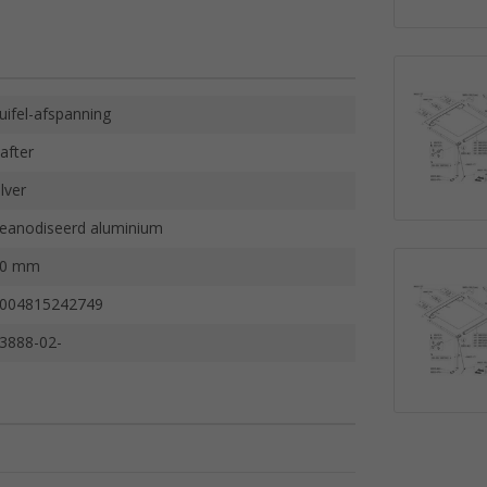
uifel-afspanning
after
ilver
eanodiseerd aluminium
30 mm
004815242749
3888-02-