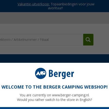
Vakantie-uitverkoop:
Topaanbiedingen voor jouw
avontuur!
nden
Fiamma Rafter Caravanstore XL
WELCOME TO THE BERGER CAMPING WEBSHOP!
You are currently on www.berger-camping.nl.
Would you rather switch to the store in English?
Adviespri