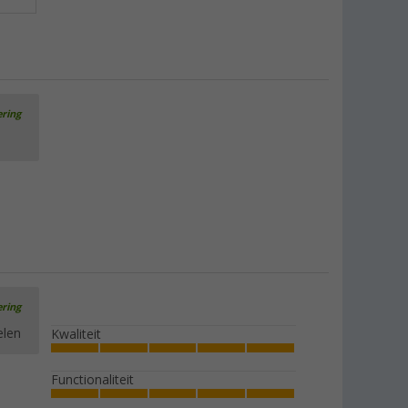
ering
ering
elen
Kwaliteit
Functionaliteit