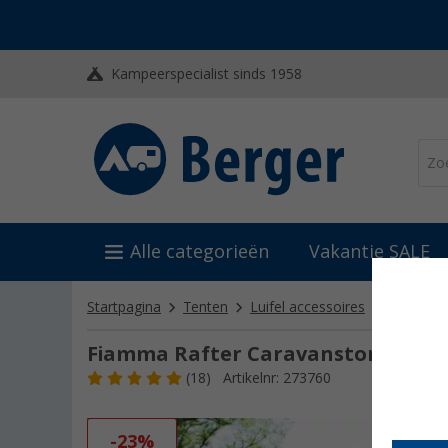
Kampeerspecialist sinds 1958
Alle categorieën
Vakantie SALE
Startpagina
Tenten
Luifel accessoires
Stormba
Fiamma Rafter Caravanstore XL
(18)
Artikelnr: 273760
-23%