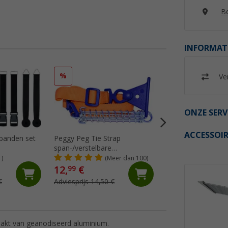
Be
INFORMAT
%
%
Ver
ONZE SERV
ACCESSOIR
nbanden set
Peggy Peg Tie Strap
Thule Tension Raf
span-/verstelbare
spantang universe
markeerriem
Omnistor
1)
(Meer dan 100)
(98)
4900/5002/5003/5
12,
€
46,
€
99
99
€
Adviesprijs 14,50 €
Adviesprijs 65,- €
akt van geanodiseerd aluminium.