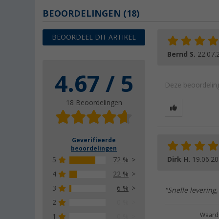
BEOORDELINGEN
(18)
BEOORDEEL DIT ARTIKEL
Bernd S.
22.07.
4.67 / 5
Deze beoordeling
18 Beoordelingen
Geverifieerde
beoordelingen
Dirk H.
19.06.2
5
72 %
4
22 %
3
6 %
"Snelle levering,
2
0 %
Waarde
1
0 %