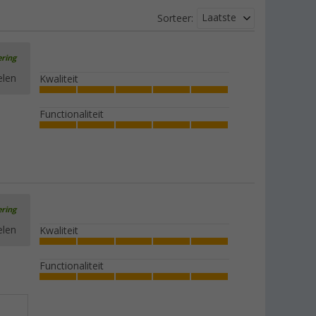
CaravanStore XL / CaravanStore ZIP
XL 310 voortent - Fiamma
Laatste
Sorteer:
onderdeelnummer 98672D02-
€ 187,-
ering
elen
Kwaliteit
Functionaliteit
ering
elen
Kwaliteit
Functionaliteit