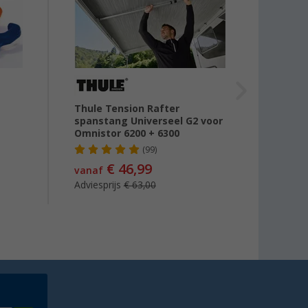
Thule Tension Rafter
Thule
spanstang Universeel G2 voor
luife
Omnistor 6200 + 6300
set
(99)
€ 46,99
€ 29
vanaf
Adviesprijs
€ 63,00