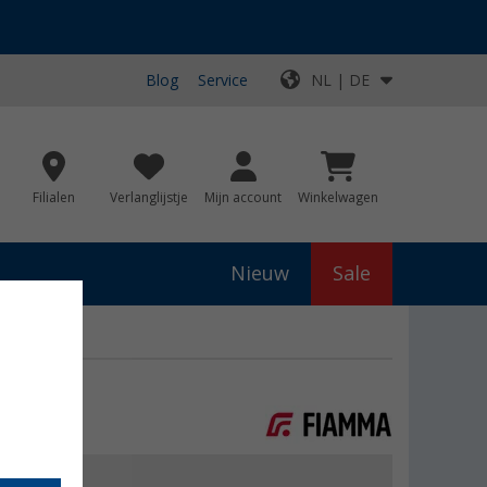
Blog
Service
NL | DE
Filialen
Verlanglijstje
Mijn account
Winkelwagen
Nieuw
Sale
js
€ 43,10