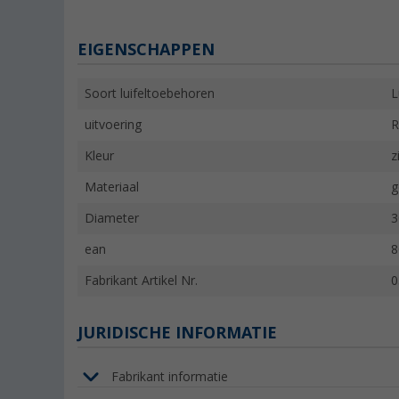
EIGENSCHAPPEN
Soort luifeltoebehoren
L
uitvoering
R
Kleur
z
Materiaal
g
Diameter
ean
8
Fabrikant Artikel Nr.
0
JURIDISCHE INFORMATIE
Fabrikant informatie