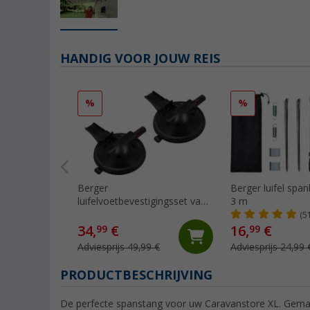
HANDIG VOOR JOUW REIS
%
%
Berger
Berger luifel spa
luifelvoetbevestigingsset van
3 m
2
(5
34,
€
16,
€
99
99
Adviesprijs 49,99 €
Adviesprijs 24,99 
PRODUCTBESCHRIJVING
De perfecte spanstang voor uw Caravanstore XL. Gema